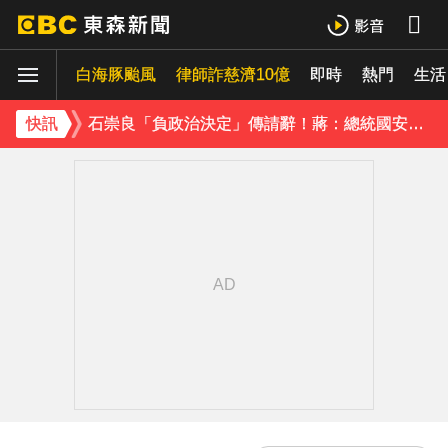
《理財達人秀》X 安聯投信免費講座報名中！搶先卡位 2027
白海豚颱風
下載東森App，隨時掌握天下大小事！
律師詐慈濟10億
即時
熱門
生活
石崇良「負政治決定」傳請辭！蔣：總統國安開了沒？
快訊