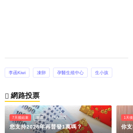
李函Kiwi
凍卵
孕醫生殖中心
生小孩
網路投票
3.7K人已投
7天後結束
單選
1天
您支持2026年再普發1萬嗎？
你支