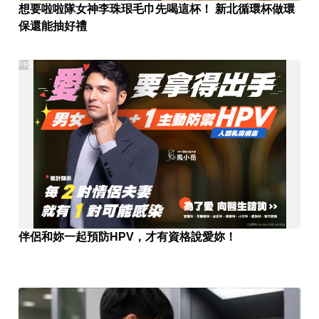
想要啦啦隊女神李珠珢毛巾先喝這杯！ 新北循環杯做環
保還能抽好禮
PR
伴侶和妳一起預防HPV，才有資格說愛妳！