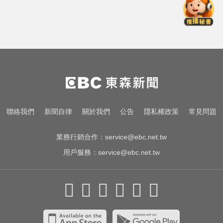
14年豪門婚變！48歲小刀證實離婚
台玻千金：還是家人
熊本強震！台灣送帳篷成搶手物資
日網讚：比政府還快
快訊／85歲老婦遭夫殺害！疑孫子
目睹嚇壞報警
14年豪門婚變！48歲小刀證實離婚
聯絡我們
新聞自律
關於我們
公告
隱私權政策
常見問題
台玻千金：還是家人
業務行銷合作：
service@ebc.net.tw
用戶服務：
service@ebc.net.tw