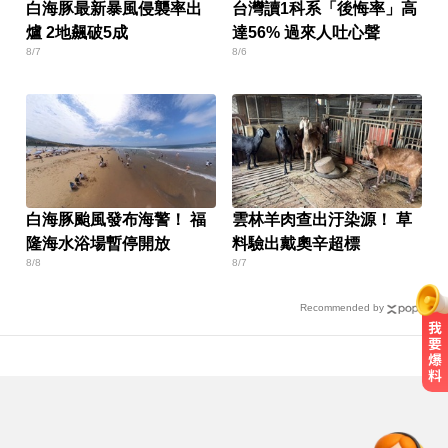
白海豚最新暴風侵襲率出
台灣讀1科系「後悔率」高
爐 2地飆破5成
達56% 過來人吐心聲
8/7
8/6
白海豚颱風發布海警！ 福
雲林羊肉查出汙染源！ 草
隆海水浴場暫停開放
料驗出戴奧辛超標
8/8
8/7
Recommended by
快訊／85歲老婦遭夫殺害！疑孫子
目睹嚇壞報警