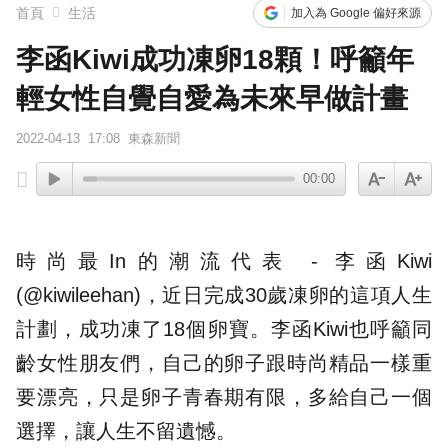
首頁
生活
加入為 Google 偏好來源
李函Kiwi成功凍卵18顆！呼籲年
輕女性自覺自愛為未來早做計畫
2022-04-13
17:08
東森新聞
00:00
時尚最In的潮流代表 -
李函Kiwi
(@kiwileehan)，近日完成30歲
凍卵
的這項人生
計劃，成功凍了18個卵寶。李函Kiwi也呼籲同
齡女性朋友們，自己的卵子跟時尚精品一樣重
要漂亮，只是卵子青春期有限，多給自己一個
選擇，讓人生不留遺憾。