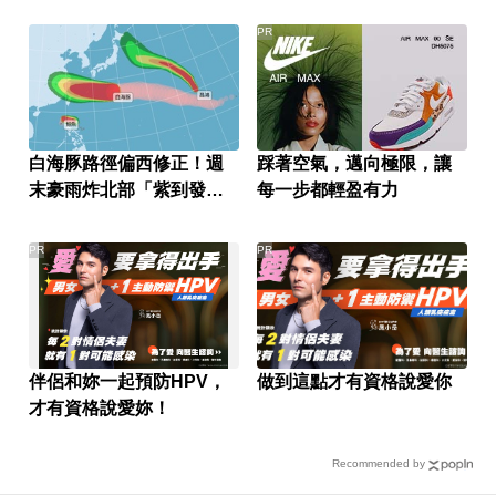
PR
白海豚路徑偏西修正！週
踩著空氣，邁向極限，讓
末豪雨炸北部「紫到發
每一步都輕盈有力
白」
PR
PR
伴侶和妳一起預防HPV，
做到這點才有資格說愛你
才有資格說愛妳！
Recommended by