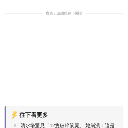
廣告 / 請繼續往下閱讀
往下看更多
清水塔驚見「12隻破碎鼠屍」 她崩潰：這是