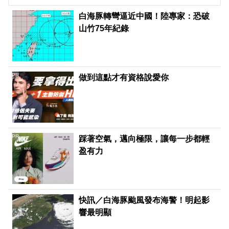
白海豚轉彎逼近中國！陸專家：恐破
山竹75年紀錄
PR
做到這點才有資格說愛你
PR
踩著空氣，邁向極限，讓每一步都輕
盈有力
快訊／白海豚颱風發布海警！明起影
響最明顯