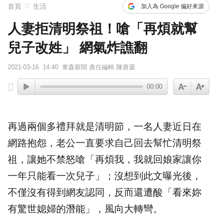
首頁
生活
加入為 Google 偏好來源
人妻拒清明祭祖！嗆「再煩就幫
兒子改姓」 網氣炸譙翻
2021-03-16
14:40
東森新聞 責任編輯 陳唐葳
00:00
再過兩個多禮拜就是
清明節
，一名人妻近日在
網路抱怨，老公一直要求自己回去幫忙清明
祭
祖
，讓她不禁怒嗆「再煩我，我就回娘家讓你
一年只能看一次兒子」；沒想到此文曝光後，
不僅沒有得到網友認同，反而還遭酸「看來妳
有驚世
媳婦
的潛能」，風向大轉彎。