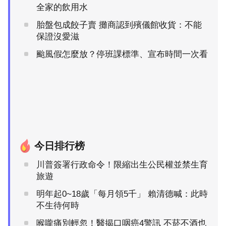
全家的飲用水
胎盤包成餃子賣 攤商認到殯儀館收貨：不能
保證沒愛滋
颱風假怎麼放？停班課標準、宣布時間一次看
今日排行榜
川普簽署行政命令！限縮出生公民權並禁生育
旅遊
明年起0~18歲「每月領5千」 賴清德喊：此時
不生待何時
喉嚨痛別輕忽！醫揭口咽癌4警訊 不菸不酒也