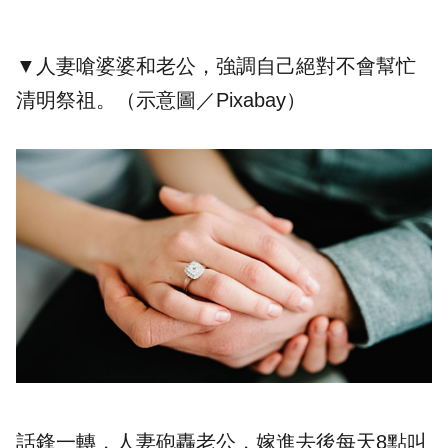
▼人妻嗆婆婆和老公，強調自己絕對不會幫忙
清明祭祖。（示意圖／Pixabay）
話鋒一轉，人妻砲轟老公，嫁進去後每天8點叫