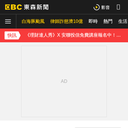
雲林羊肉查出汙染源！ 草料驗出戴奧辛超標
白海豚颱風
律師詐慈濟10億
即時
熱門
白海豚轉彎逼近中國！陸專家：恐破山竹75年紀錄
生活
《理財達人秀》X 安聯投信免費講座報名中！搶先卡位 2027
快訊
下載東森App，隨時掌握天下大小事！
宏碁發現兆基內部管理缺失 辭任董事長撤出經營層