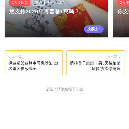
3.5K人已投
1天後結束
單選
2天
您支持2026年再普發1萬嗎？
你支
投票去
上一篇
下一篇
導遊疑與遊覽車司機吵架 21
擠掉鼻子痘痘！男3天後細菌
名遊客被放鴿子
竄腦 癱瘓慘況曝
廣告 / 請繼續往下閱讀