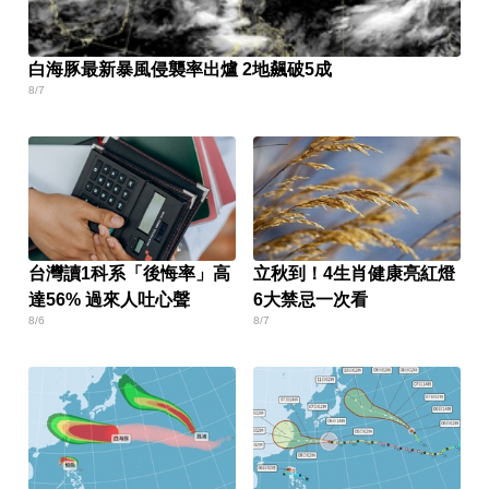
白海豚最新暴風侵襲率出爐 2地飆破5成
8/7
台灣讀1科系「後悔率」高
立秋到！4生肖健康亮紅燈
達56% 過來人吐心聲
6大禁忌一次看
8/6
8/7