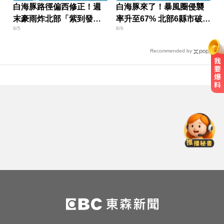
白海豚路徑偏西修正！週
白海豚來了！暴風圈侵襲
末豪雨炸北部「紫到發
率升至67% 北部6縣市破5
8/5
8/6
白」
成
Recommended by
涉工程回扣驚爆貪瀆！高雄議員范
織欽遭檢調搜索偵訓
國中暑輔悲劇！小六升國一男學生
折斷掃把刺傷女師 右眼恐失明
MLB／李灝宇替補2打數未敲安！拚
台將單季最多安卡關
涉工程回扣驚爆貪瀆！高雄議員范
織欽遭檢調搜索偵訓