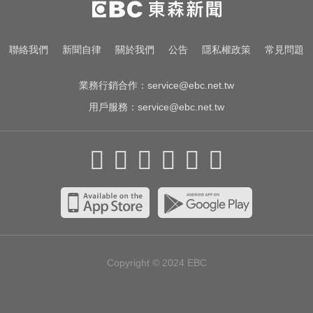
「扭曲變形」男駕駛受困亡
滴管餵毒性侵致死！台中宮廟總幹
聯絡我們
新聞自律
關於我們
公告
隱私權政策
常見問題
事摧殘傳播妹 下場出爐
業務行銷合作：
service@ebc.net.tw
用戶服務：
service@ebc.net.tw
Copyright © 2024
EBC