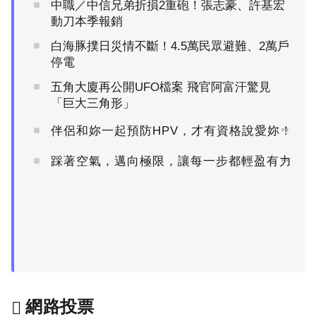
中職／中信兄弟折損2重砲！張志豪、許基宏
動刀本季報銷
白海豚撲日災情不斷！4.5萬民眾避難、2萬戶
停電
五角大廈再公開UFO檔案 飛官阿富汗驚見
「巨大三角形」
伴侶和妳一起預防HPV，才有資格說愛妳！
PR
踩著空氣，邁向極限，讓每一步都輕盈有力
PR
網路投票