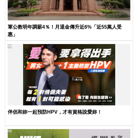
軍公教明年調薪4％！月退金傳升近6%「近55萬人受
惠」
PR
伴侶和妳一起預防HPV，才有資格說愛妳！
PR