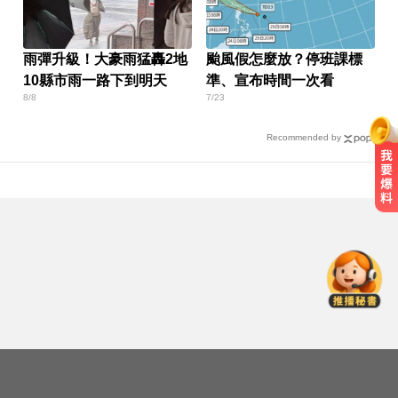
雨彈升級！大豪雨猛轟2地
颱風假怎麼放？停班課標
10縣市雨一路下到明天
準、宣布時間一次看
8/8
7/23
Recommended by
台南死亡車禍！轎車遭大貨車壓
「扭曲變形」男駕駛受困亡
滴管餵毒性侵致死！台中宮廟總幹
事摧殘傳播妹 下場出爐
北市恐有10級強陣風 蔣萬安坐鎮災
害應變中心
台南死亡車禍！轎車遭大貨車壓