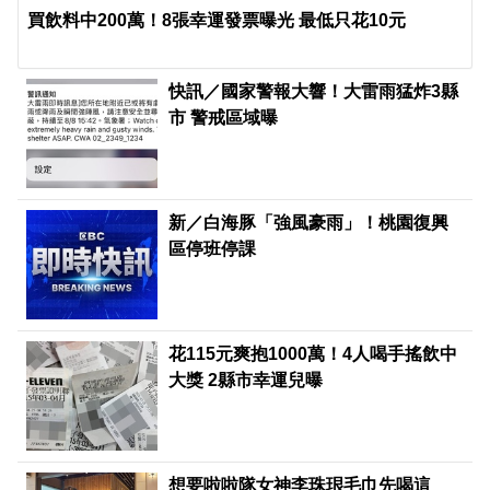
買飲料中200萬！8張幸運發票曝光 最低只花10元
快訊／國家警報大響！大雷雨猛炸3縣
市 警戒區域曝
新／白海豚「強風豪雨」！桃園復興
區停班停課
花115元爽抱1000萬！4人喝手搖飲中
大獎 2縣市幸運兒曝
想要啦啦隊女神李珠珢毛巾先喝這