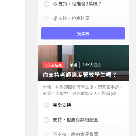
💲 支持，但能發2萬嗎？
💰 支持，但應排富
投票去
2.6K人已投
3天後結束
單選
你支持老師適度管教學生嗎？
南韓一名教師因勸導學生後，遭家長申訴、
承受巨大壓力，最終被認定因公殉職(請見
下列新聞)，引發外界關注教師教權。請問
完全支持
你支持老師適度管教學生嗎？
支持，但要有詳細配套
不支持，應由家長負責