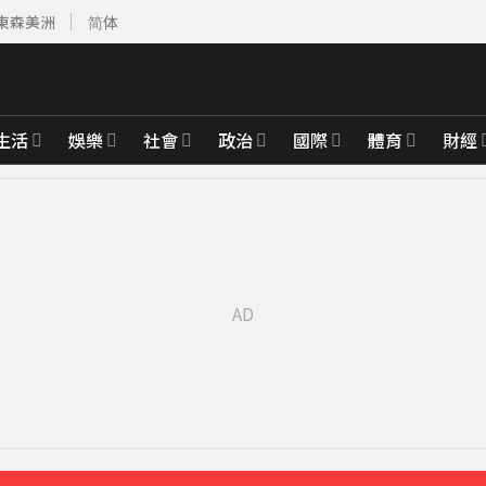
東森美洲
简体
生活
娛樂
社會
政治
國際
體育
財經
前進衡指所
28分鐘前
台新戰神
37分鐘前
揭真相
40分鐘前