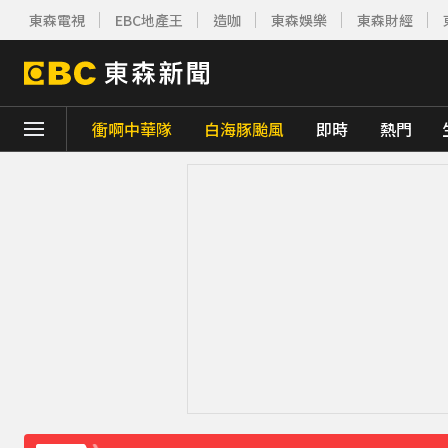
東森電視
EBC地產王
造咖
東森娛樂
東森財經
衝啊中華隊
白海豚颱風
即時
熱門
下載東森App，隨時掌握天下大小事！
賴總統參與漢光「萬鈞計畫」！ 搭「雲豹」
TPBL／官宣確定了！林庭謙重磅加盟臺北
醫起看／20歲男私密處驚見「白刺顆粒」醫