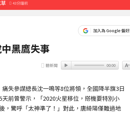
吃草
43分鐘前
式」猛灌恐水中毒
45分鐘前
加入為 Google 偏
49分鐘前
先卡位 2027
說中黑鷹失事
典再合體：我們還是回來了
45分鐘前
聽新聞
00:00
最難放手的是媽媽
55分鐘前
」感動喊：真不是蓋的
，痛失參謀總長沈一鳴等8位將領，全國降半旗3日
5天前曾警示，「2020火星移位，搭機要特別小
後，驚呼「太神準了！」對此，唐綺陽僅難過地
前進衡指所
28分鐘前