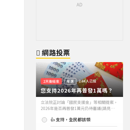
網路投票
2.6K人已投
2天後結束
單選
您支持2026年再普發1萬嗎？
立法院正討論「國民支援金」等相關提案，
2026年是否再普發1萬元仍待審議(請見下
方新聞)。如果2026年再普發1萬元，你支
👍 支持，全民都該領
持嗎？