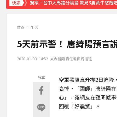
獨家／台中大馬路分隔島 驚見3隻黃牛悠哉
快訊
每天2000CC是錯的？醫師曝「喝水黃金公
愛玩車／凱旋雙車登場 660新動力更順暢
首頁
生活
《理財達人秀》X 安聯投信免費講座報名中！搶
5天前示警！ 唐綺陽預言
《大熱門》收攤1年！吳宗憲率Lulu、陳漢
2020-01-03
14:52
東森新聞 責任編輯 周恬瑄
18歲帥兒離開台灣！前主播蔣雅淇忍淚嘆：
15年摯愛離世！唐綺陽頭七驚見「驚人畫面
分享
空軍
黑鷹
直升機
2日迫降
哀悼。「國師」
唐綺陽
在
下載東森App，隨時掌握天下大小事！
心」，讓網友在聽聞憾事
賴總統參與漢光「萬鈞計畫」！ 搭「雲豹」
回覆「好震驚」。