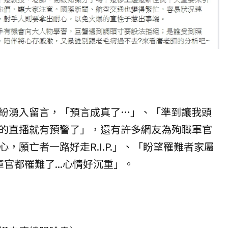
紛湧入留言，「預言成真了…」、「準到讓我頭
的直播就有預警了」，還有許多網友為殉職軍官
，願亡者一路好走R.I.P.」、「盼望罹難者家屬
官都罹難了...心情好沉重」。