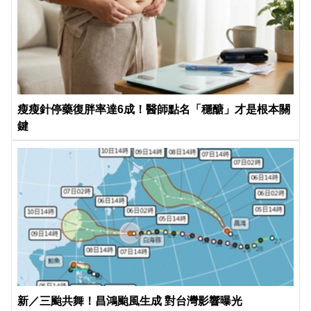
瘦瘦針停藥復胖率達6成！醫師點名「穩醣」才是根本關
鍵
新／三颱共舞！昌鴻颱風生成 對台灣影響曝光