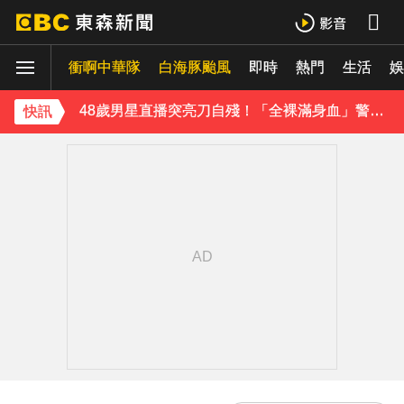
今年首例本土傷寒！中部7旬婦發燒腹瀉 無國內外旅遊史
《理財達人秀》X 安聯投信免費講座報名中！搶先卡位 2027
衝啊中華隊
白海豚颱風
即時
熱門
生活
娛
48歲男星直播突亮刀自殘！「全裸滿身血」警急破門 家屬發聲曝現況
快訊
遭前夫割頸脅迫！「兇版李毓芬」陷養套殺慘賠2000萬 2度遇感情詐騙
下載東森App，隨時掌握天下大小事！
新北割頸案近3年！受害少年姓名解禁公開 父心碎發聲