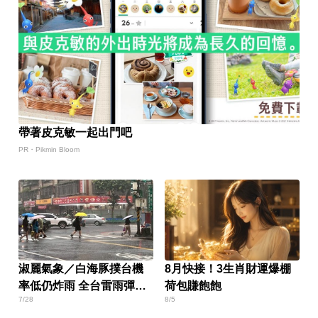
帶著皮克敏一起出門吧
PR・Pikmin Bloom
淑麗氣象／白海豚撲台機
8月快接！3生肖財運爆棚
率低仍炸雨 全台雷雨彈下
荷包賺飽飽
7/28
8/5
到這天