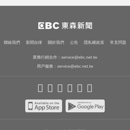
越動越年輕！銀髮族必學防跌運動
曾號召反女權集會！36歲網紅陳屍
住處 死因待查
環法女子自行車賽爆「胸罩作
聯絡我們
新聞自律
關於我們
公告
隱私權政策
常見問題
弊」！官方急出手
業務行銷合作：
service@ebc.net.tw
用戶服務：
service@ebc.net.tw