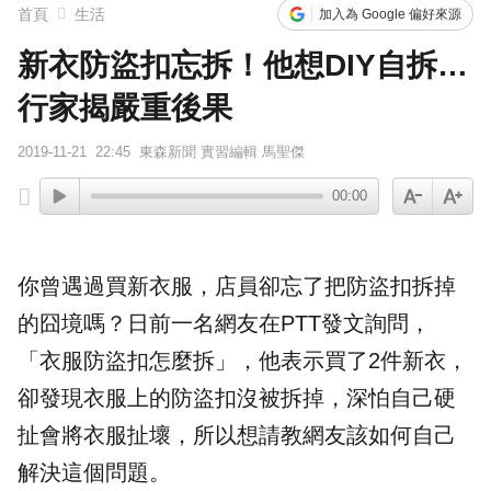
首頁
生活
加入為 Google 偏好來源
新衣防盜扣忘拆！他想DIY自拆…
行家揭嚴重後果
2019-11-21
22:45
東森新聞 實習編輯 馬聖傑
00:00
你曾遇過買
新衣服
，店員卻忘了把
防盜扣
拆掉
的囧境嗎？日前一名網友在PTT發文詢問，
「衣服防盜扣怎麼拆」，他表示買了2件新衣，
卻發現衣服上的防盜扣沒被拆掉，深怕自己硬
扯會將衣服扯壞，所以想請教網友該如何自己
解決這個問題。