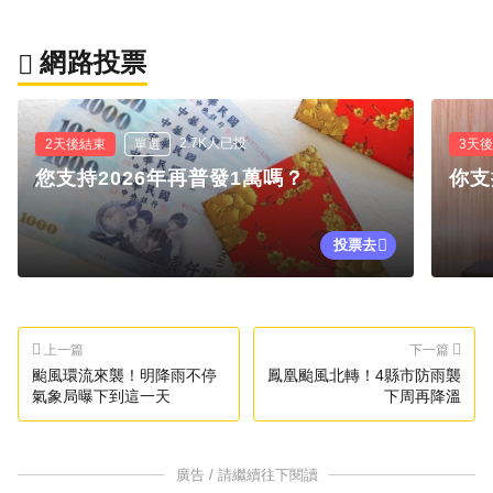
網路投票
2.7K人已投
2天後結束
單選
3天
您支持2026年再普發1萬嗎？
你支
投票去
上一篇
下一篇
颱風環流來襲！明降雨不停
鳳凰颱風北轉！4縣市防雨襲
氣象局曝下到這一天
下周再降溫
廣告 / 請繼續往下閱讀