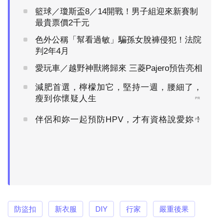
籃球／瓊斯盃8／14開戰！男子組迎來新賽制
最貴票價2千元
色外公稱「幫看過敏」騙孫女脫褲侵犯！法院
判2年4月
愛玩車／越野神獸將歸來 三菱Pajero預告亮相
減肥首選，檸檬加它，堅持一週，腰細了，
瘦到你懷疑人生
PR
伴侶和妳一起預防HPV，才有資格說愛妳！
PR
防盜扣
新衣服
DIY
行家
嚴重後果