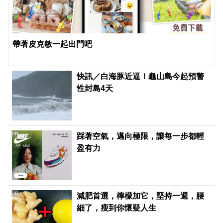
帶著皮克敏一起出門吧
快訊／白海豚近逼！龜山島今起預警
性封島4天
PR
踩著空氣，邁向極限，讓每一步都輕
盈有力
PR
減肥首選，檸檬加它，堅持一週，腰
細了，瘦到你懷疑人生