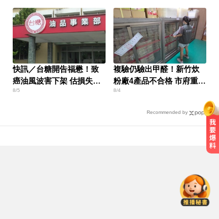
快訊／台糖開告福懋！致
複驗仍驗出甲醛！新竹炊
癌油風波害下架 估損失
粉廠4產品不合格 市府重罰
8/5
8/4
2.43億
384萬元
Recommended by
曾號召反女權集會！36歲網紅陳屍
住處 死因待查
環法女子自行車賽爆「胸罩作
弊」！官方急出手