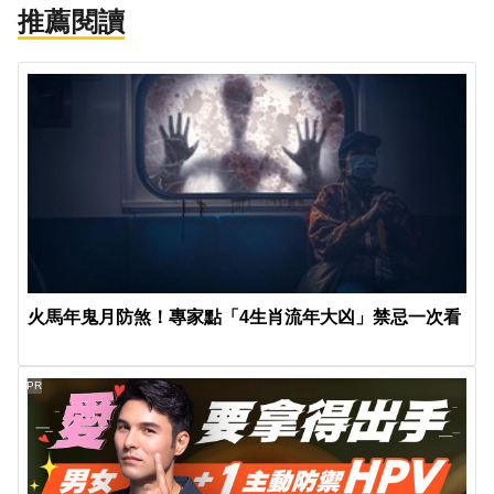
推薦閱讀
火馬年鬼月防煞！專家點「4生肖流年大凶」禁忌一次看
PR