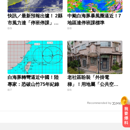
快訊／最新預報出爐！ 2縣
中颱白海豚暴風圈逼近！7
市風力達「停班停課」標
地區達停班課標準
8/9
8/8
準
白海豚轉彎逼近中國！陸
老社區盼裝「外掛電
專家：恐破山竹75年紀錄
梯」！用地屬「公共空
8/7
8/6
間」卡關
Recommended by
民進黨資深前輩辭世！前彰化市代