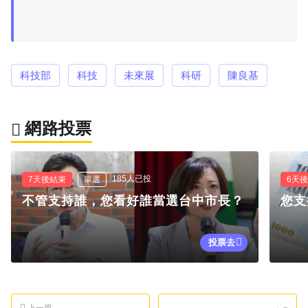
科技部
科技
未來展
科研
陳良基
網路投票
185人已投
7天後結束
單選
6天
不管支持誰，您看好誰當選台中市長？
您支
投票去
上一篇