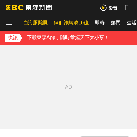
百萬網紅失蹤3年遇害！遭閨密設局赴菲「綁架撕票」千萬贖金救不回
白海豚颱風
律師詐慈濟10億
即時
熱門
生活
下載東森App，隨時掌握天下大小事！
快訊
獨家／「白海豚」襲泰安！苗62線落石不斷 遊客急下山