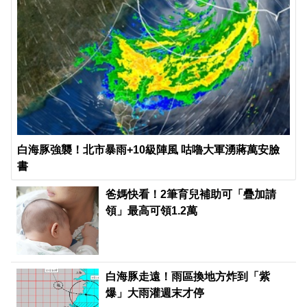
白海豚強襲！北市暴雨+10級陣風 咕嚕大軍湧蔣萬安臉
書
爸媽快看！2筆育兒補助可「疊加請
領」最高可領1.2萬
白海豚走遠！雨區換地方炸到「紫
爆」大雨灌週末才停