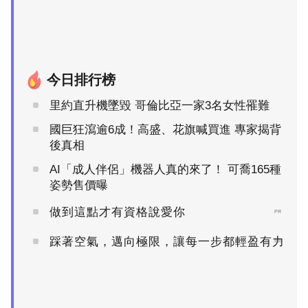
今日排行榜
里約直升機墜毀 哥倫比亞一家3名女性罹難
國巨狂瀉逾6成！高盛、花旗喊買進 專家揭背
後真相
AI「成人伴侶」機器人真的來了！ 可喬165種
姿勢售價曝
做到這點才有資格說愛你
PR
踩著空氣，邁向極限，讓每一步都輕盈有力
PR