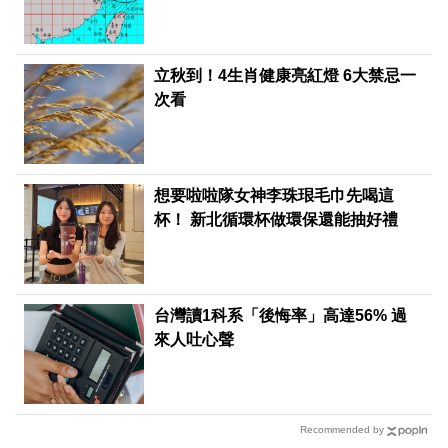
立秋到！4生肖健康亮紅燈 6大禁忌一
次看
想要啦啦隊女神李珠珢毛巾先喝這
杯！ 新北循環杯做環保還能抽好禮
台灣讀1科系「後悔率」高達56% 過
來人吐心聲
Recommended by