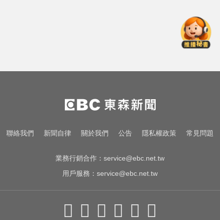
蔡裕昌罹癌 享壽71歲
MLB／費爾柴德一度成自由球員 簽
小聯盟約重回水手3A
台南死亡車禍！轎車遭大貨車壓
「扭曲變形」男駕駛受困亡
民進黨資深前輩辭世！前彰化市代
蔡裕昌罹癌 享壽71歲
MLB／費爾柴德一度成自由球員 簽
聯絡我們
新聞自律
關於我們
公告
隱私權政策
常見問題
小聯盟約重回水手3A
業務行銷合作：
service@ebc.net.tw
用戶服務：
service@ebc.net.tw