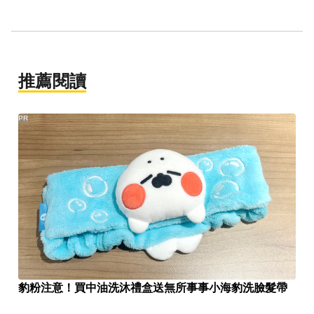
推薦閱讀
PR
豹粉注意！買中油洗沐禮盒送無所事事小海豹洗臉髮帶