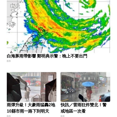
白海豚雨帶影響 鄭明典示警：晚上不要出門
8/8
雨彈升級！大豪雨猛轟2地
快訊／雷雨狂炸雙北！警
10縣市雨一路下到明天
戒地區一次看
8/8
8/8