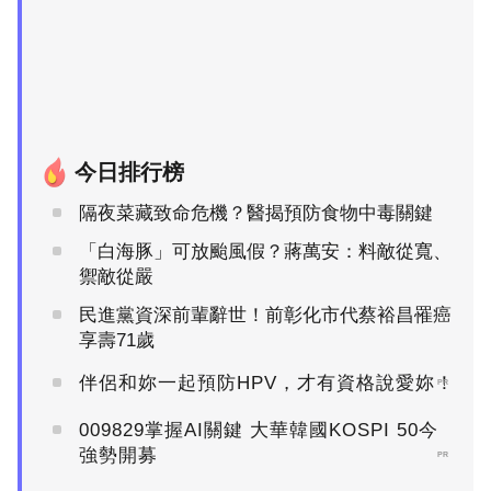
今日排行榜
隔夜菜藏致命危機？醫揭預防食物中毒關鍵
「白海豚」可放颱風假？蔣萬安：料敵從寬、
禦敵從嚴
民進黨資深前輩辭世！前彰化市代蔡裕昌罹癌
享壽71歲
伴侶和妳一起預防HPV，才有資格說愛妳！
PR
009829掌握AI關鍵 大華韓國KOSPI 50今
強勢開募
PR