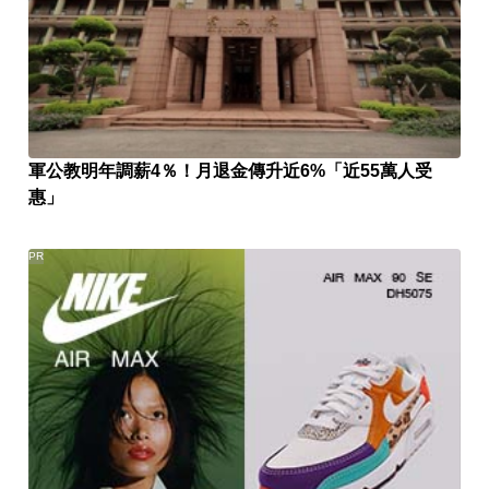
軍公教明年調薪4％！月退金傳升近6%「近55萬人受
惠」
PR