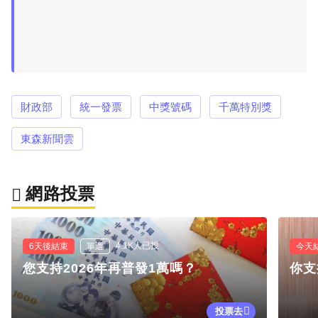
財政部
統一發票
中獎號碼
千萬特別獎
東森新聞雲
網路投票
4.1K人已投
6天後結束
單選
今天
您支持2026年再普發1萬嗎？
你支
投票去