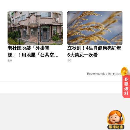
老社區盼裝「外掛電
立秋到！4生肖健康亮紅燈
梯」！用地屬「公共空
6大禁忌一次看
8/6
8/7
間」卡關
Recommended by
中職／中信兄弟折損2重砲！張志
奧
豪、許基宏動刀本季報銷
足