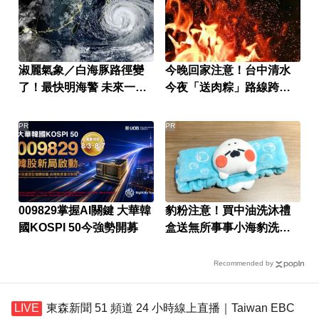
淑麗氣象／白海豚路徑變
今晚回家注意！台中清水
了！最快明海警 未來一週
今夜「送肉粽」路線跨彰
降雨熱區曝
化4鄉鎮
PR
PR
009829掌握AI關鍵 大華韓
豹粉注意！買中油洗沐禮
國KOSPI 50今強勢開募
盒送無所事事小海豹洗臉
髮帶
Recommended by
東森新聞 51 頻道 24 小時線上直播｜Taiwan EBC