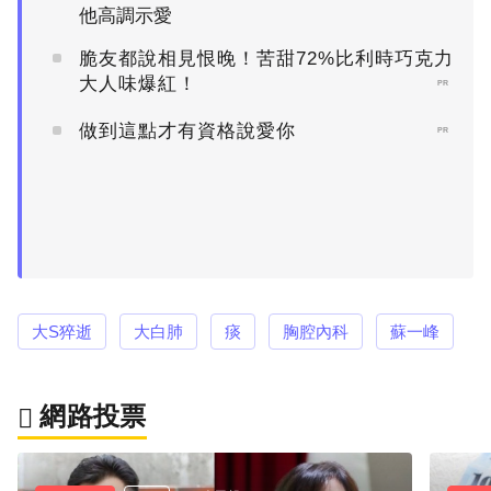
他高調示愛
脆友都說相見恨晚！苦甜72%比利時巧克力
大人味爆紅！
PR
做到這點才有資格說愛你
PR
大S猝逝
大白肺
痰
胸腔內科
蘇一峰
網路投票