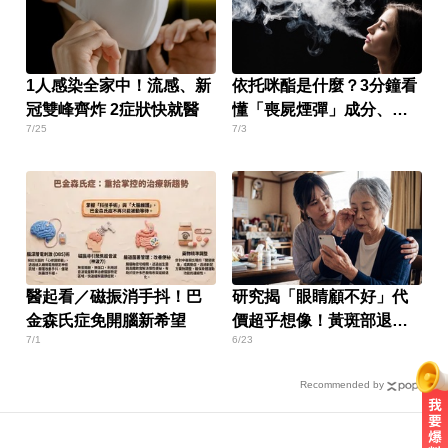
1人感染全家中！流感、新
依托咪酯是什麼？3分鐘看
冠雙峰齊炸 2症狀快就醫
懂「喪屍煙彈」成分、副
7/25
7/3
作用與二級毒品刑責
醫起看／磁振消手抖！巴
研究揭「眼睛顧不好」代
金森氏症免開腦新希望
價超乎想像！黃斑部退化
7/1
6/23
恐引發鬱悶
Recommended by