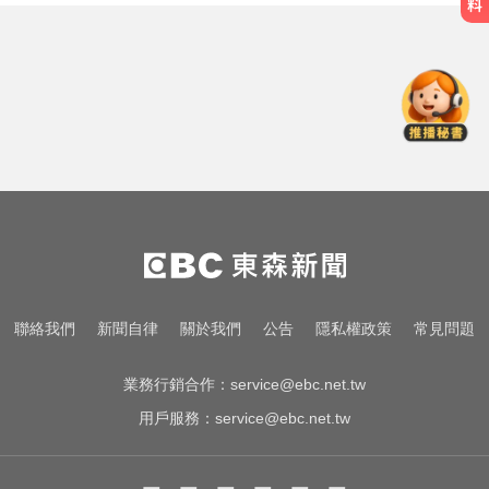
八點檔女神美照遭放大腳趾！被酸
「暗沉皺褶」本人無奈回應
影／國道雨天驚魂！小貨車疑遇水
漂「方向盤抓不住」翻車
拍板了！賴總統：0-18歲每月5千明
年起發放
八點檔女神美照遭放大腳趾！被酸
「暗沉皺褶」本人無奈回應
影／國道雨天驚魂！小貨車疑遇水
聯絡我們
新聞自律
關於我們
公告
隱私權政策
常見問題
漂「方向盤抓不住」翻車
業務行銷合作：
service@ebc.net.tw
用戶服務：
service@ebc.net.tw