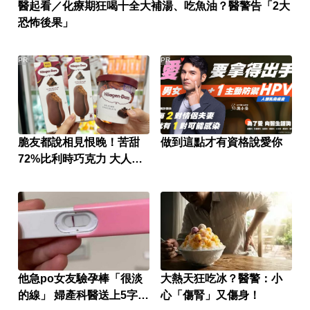
醫起看／化療期狂喝十全大補湯、吃魚油？醫警告「2大
恐怖後果」
PR
PR
脆友都說相見恨晚！苦甜
做到這點才有資格說愛你
72%比利時巧克力 大人味
爆紅！
他急po女友驗孕棒「很淡
大熱天狂吃冰？醫警：小
的線」 婦產科醫送上5字回
心「傷腎」又傷身！