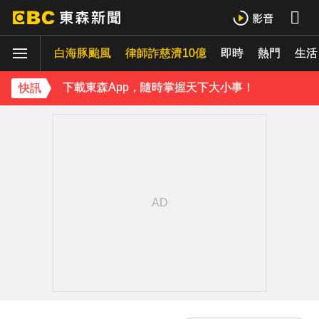
吳建豪迎48歲生日！周渝民苦練吉他送祝福 阿信揭3人私下面
白海豚颱風
律師詐慈濟10億
即時
熱門
生活
許富凱暴瘦7公斤登台！「臉明顯凹陷」嚇壞媽媽 父親節憶亡父淚崩
下載東森App，隨時掌握天下大小事！
快訊
胡瓜挑戰韓團爆紅「震胸舞」！賣力狂震笑翻全場 慘被虧：是在震肚子？