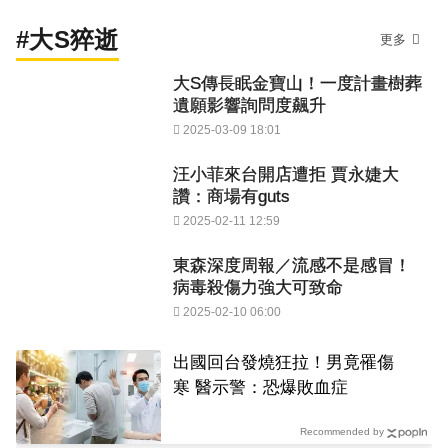
#大S猝逝
更多
大S傳長眠金寶山！一度計畫樹葬
遺願影響詢問度飆升
2025-03-09 18:01
汪小菲來台開店遭拒 賈永婕大
讚：商場有guts
2025-02-11 12:59
東森深度周報／流感不是感冒！
病毒殺傷力強大可致命
2025-02-10 06:00
出國回台發燒狂拉！男竟罹傷
寒 醫示警：恐爆敗血症
Recommended by