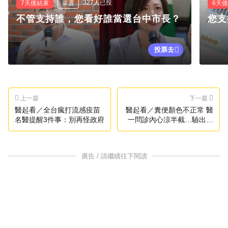
327人已投
7天後結束
單選
6天
不管支持誰，您看好誰當選台中市長？
您支
投票去
上一篇
下一篇
醫起看／全台瘋打流感疫苗
醫起看／糞便顏色不正常 醫
名醫提醒3件事：別再怪政府
一問診內心涼半截…驗出癌
症
廣告 / 請繼續往下閱讀