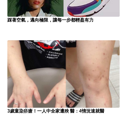
踩著空氣，邁向極限，讓每一步都輕盈有力
3歲童染疥瘡！一人中全家遭殃 醫：4情況速就醫