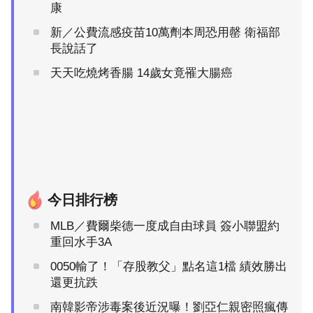
康
新／公費流感疫苗10萬劑本周恐用罄 衛福部
長說話了
天天吃燒烤香腸 14歲女竟罹大腸癌
今日排行榜
MLB／費爾柴德一度成自由球員 簽小聯盟約
重回水手3A
0050輸了！「存股教父」點名這1檔 績效勝出
還更抗跌
南韓影帝涉毒案後近況曝！劉亞仁親密照瘋傳