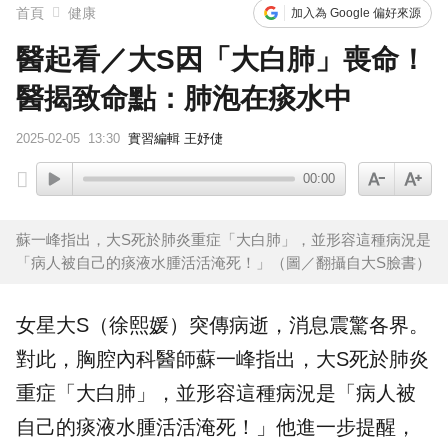
首頁
健康
加入為 Google 偏好來源
醫起看／大S因「大白肺」喪命！
醫揭致命點：肺泡在痰水中
2025-02-05
13:30
實習編輯 王妤倢
00:00
蘇一峰指出，大S死於肺炎重症「大白肺」，並形容這種病況是
「病人被自己的痰液水腫活活淹死！」（圖／翻攝自大S臉書）
女星大S（徐熙媛）突傳病逝，消息震驚各界。
對此，
胸腔內科
醫師
蘇一峰
指出，大S死於肺炎
重症「
大白肺
」，並形容這種病況是「病人被
自己的
痰
液水腫活活淹死！」他進一步提醒，