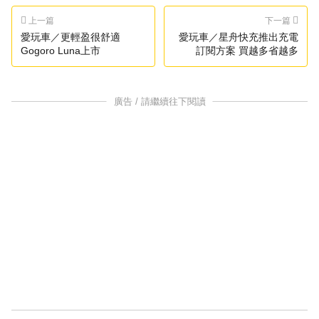
上一篇
下一篇
愛玩車／更輕盈很舒適
愛玩車／星舟快充推出充電
Gogoro Luna上市
訂閱方案 買越多省越多
廣告 / 請繼續往下閱讀