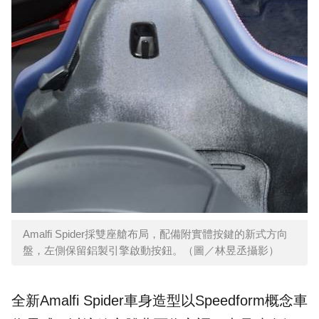
Amalfi Spider採雙座艙布局，配備附實體按鍵的新式方向
盤，左側保留鋁製引擎啟動按鈕。（圖／林昱丞攝影）
全新Amalfi Spider車身造型以Speedform概念車