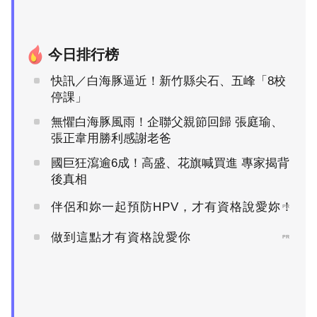
今日排行榜
快訊／白海豚逼近！新竹縣尖石、五峰「8校
停課」
無懼白海豚風雨！企聯父親節回歸 張庭瑜、
張正韋用勝利感謝老爸
國巨狂瀉逾6成！高盛、花旗喊買進 專家揭背
後真相
伴侶和妳一起預防HPV，才有資格說愛妳！
PR
做到這點才有資格說愛你
PR