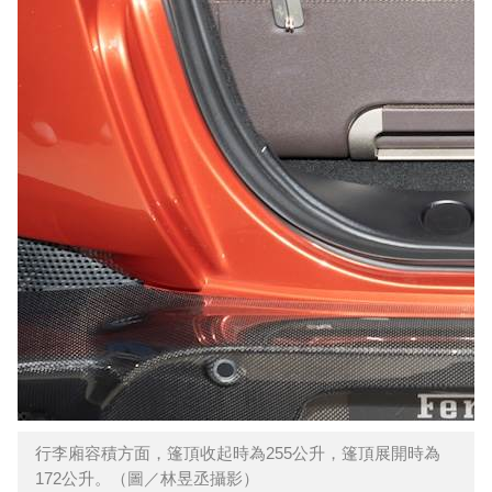
行李廂容積方面，篷頂收起時為255公升，篷頂展開時為
172公升。（圖／林昱丞攝影）