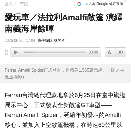
首頁
車訊
加入為 Google 偏好來源
愛玩車／法拉利Amalfi敞篷 演繹
南義海岸餘暉
2026-06-25
17:04
責任編輯 林昱丞
00:00
Ferrari Amalfi Spider正式登台，售價為1,565萬元起。（圖／林
昱丞攝影）
Ferrari
台灣總代理蒙地拿於6月25日在臺中旗艦
展示中心，正式發表全新敞篷
GT
車型——
Ferrari
Amalfi Spider
，延續年初發表的Amalfi
核心，並加入上空敞篷機構，在時速60公里以