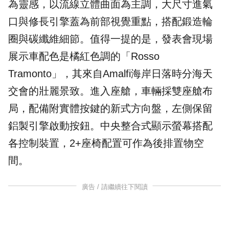
為靈感，以流線立體曲面為主調，大尺寸進氣
口與修長引擎蓋為前部視覺重點，搭配鍛造輪
圈與碳纖維細節。值得一提的是，發表會現場
展示車配色是橘紅色調的「Rosso
Tramonto」，其來自Amalfi海岸日落時分海天
交會的壯麗景致。進入座艙，車輛採雙座艙布
局，配備附實體按鍵的新式方向盤，左側保留
鋁製引擎啟動按鈕。中央整合式顯示螢幕搭配
各控制裝置，2+座椅配置可作為後排置物空
間。
廣告 / 請繼續往下閱讀