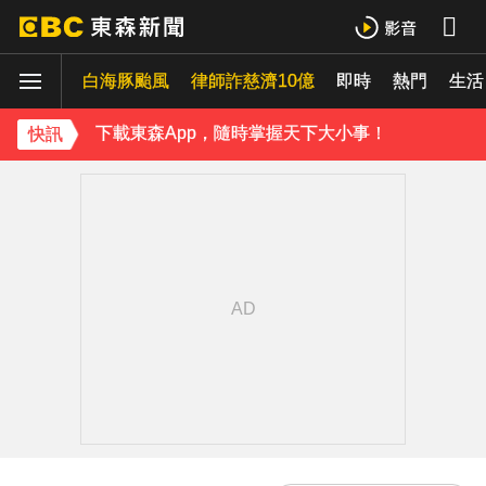
庹宗康資產全給老婆！「名下只剩1台車」結婚15年保鮮秘訣曝
白海豚颱風
律師詐慈濟10億
即時
熱門
生活
百萬網紅失蹤3年遇害！遭閨密設局赴菲「綁架撕票」千萬贖金救不回
下載東森App，隨時掌握天下大小事！
快訊
八點檔女神美照遭放大腳趾！被酸「暗沉皺褶」本人無奈回應