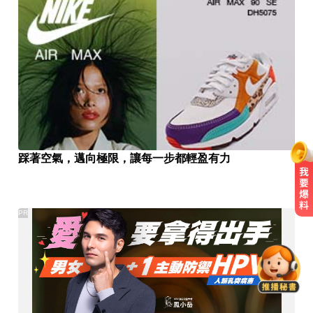
踩著空氣，邁向極限，讓每一步都輕盈有力
PR
小24歲女友背景遭起底！姜厚任12
點聲明「駁小三傳聞」：你在講三
小？
快訊／台北強風驟雨「沒放颱風
假」 蔣萬安說明了！
台南死亡車禍！轎車遭大貨車壓