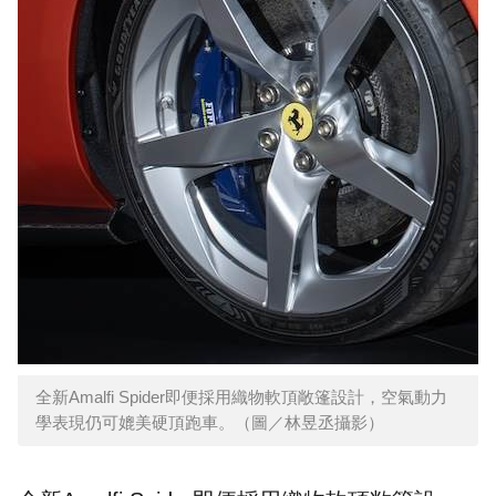
全新Amalfi Spider即便採用織物軟頂敞篷設計，空氣動力
學表現仍可媲美硬頂跑車。（圖／林昱丞攝影）