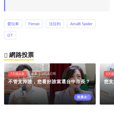
愛玩車
Ferrari
法拉利
Amalfi Spider
GT
網路投票
197人已投
7天後結束
單選
6天
不管支持誰，您看好誰當選台中市長？
您支
投票去