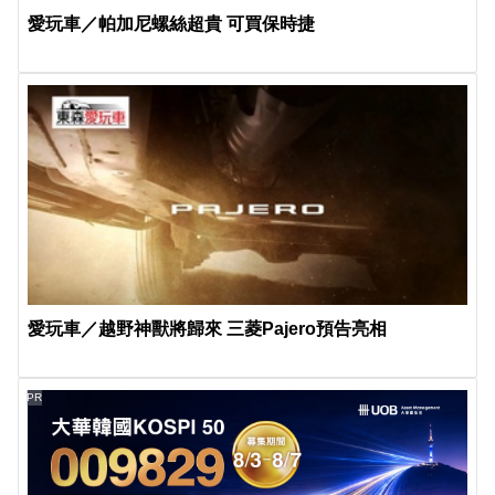
愛玩車／帕加尼螺絲超貴 可買保時捷
愛玩車／越野神獸將歸來 三菱Pajero預告亮相
PR