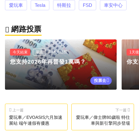
愛玩車
Tesla
特斯拉
FSD
車安中心
網路投票
3.6K人已投
今天結束
單選
1天
您支持2026年再普發1萬嗎？
你支
投票去
上一篇
下一篇
愛玩車／EVOASIS六月加速
愛玩車／偉士牌80歲啦 特仕
展站 端午連假有優惠
車與新引擎同步登場