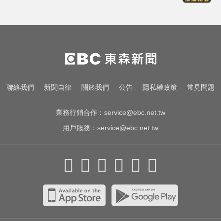
明年起0~18歲「每月領5千」 賴清
德喊：此時不生待何時
涉工程回扣驚爆貪瀆！高雄議員范
織欽遭檢調搜索偵訓
台中恐怖車禍！婦人遭大貨車猛撞
聯絡我們
新聞自律
關於我們
公告
隱私權政策
常見問題
下半身重創身亡
業務行銷合作：
service@ebc.net.tw
用戶服務：
service@ebc.net.tw