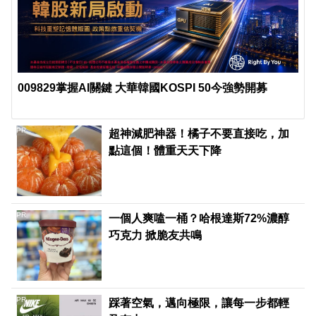
009829掌握AI關鍵 大華韓國KOSPI 50今強勢開募
PR
超神減肥神器！橘子不要直接吃，加
點這個！體重天天下降
PR
一個人爽嗑一桶？哈根達斯72%濃醇
巧克力 掀脆友共鳴
PR
踩著空氣，邁向極限，讓每一步都輕