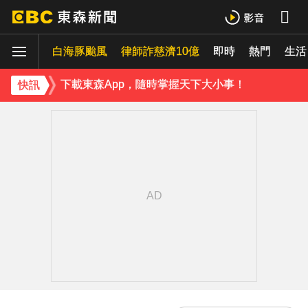
《理財達人秀》X 安聯投信免費講座報名中！搶先卡位 2027
白海豚颱風
下載東森App，隨時掌握天下大小事！
律師詐慈濟10億
即時
熱門
生活
《理財達人秀》X 安聯投信免費講座報名中！搶先卡位 2027
快訊