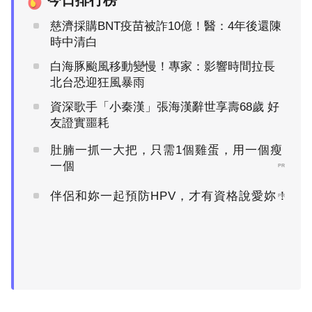
慈濟採購BNT疫苗被詐10億！醫：4年後還陳
時中清白
白海豚颱風移動變慢！專家：影響時間拉長
北台恐迎狂風暴雨
資深歌手「小秦漢」張海漢辭世享壽68歲 好
友證實噩耗
肚腩一抓一大把，只需1個雞蛋，用一個瘦
一個
PR
伴侶和妳一起預防HPV，才有資格說愛妳！
PR