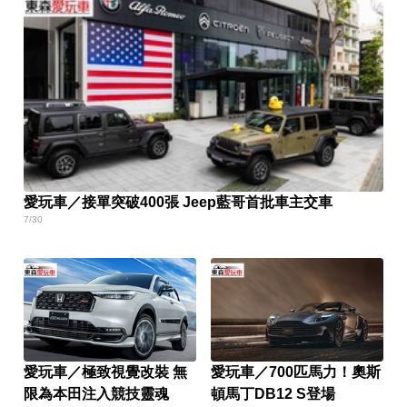
愛玩車／接單突破400張 Jeep藍哥首批車主交車
7/30
愛玩車／極致視覺改裝 無
愛玩車／700匹馬力！奧斯
限為本田注入競技靈魂
頓馬丁DB12 S登場