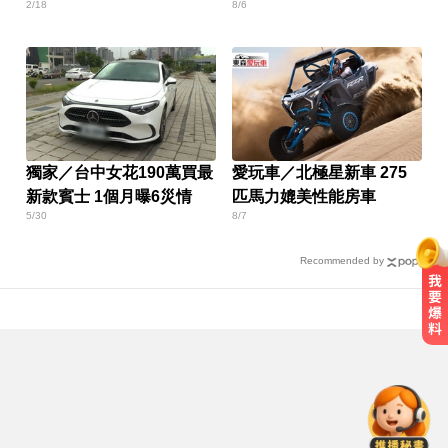
2/18
8/6
獨家／台中女花190萬買最
愛玩車／北極星新車 275
新款賓士 1個月曝6災情
匹馬力媲美性能房車
5/30
8/7
Recommended by
涉工程回扣驚爆貪瀆！高雄議員范
織欽遭檢調搜索偵訓
台中恐怖車禍！婦人遭大貨車猛撞
下半身重創身亡