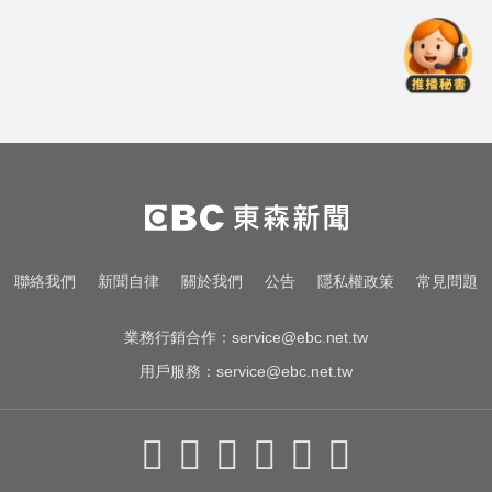
Google人工智慧部門高層人事大地
震 股價重挫4%
更生人借錢遭拒 竟狠砍恩人老闆頸
部...二審仍判9年半
每天2000CC是錯的？醫師曝「喝水
黃金公式」猛灌恐水中毒
Google人工智慧部門高層人事大地
聯絡我們
新聞自律
關於我們
公告
隱私權政策
常見問題
震 股價重挫4%
業務行銷合作：
service@ebc.net.tw
用戶服務：
service@ebc.net.tw