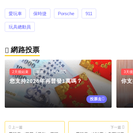
愛玩車
保時捷
Porsche
911
玩具總動員
網路投票
2.6K人已投
2天後結束
單選
3天
您支持2026年再普發1萬嗎？
你支
投票去
上一篇
下一篇