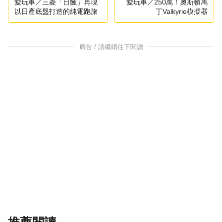
愛玩車／三菱「日蝕」再現
愛玩車／250萬！奧斯頓馬
以日產底盤打造的純電跑旅
丁Valkyrie模擬器
廣告 / 請繼續往下閱讀