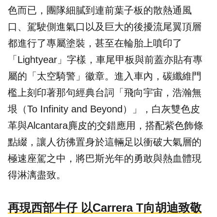
色而已，團隊細膩到連前葉子板的散熱通風
口、駕駛側進氣口以及巨大的後擾流尾翼頂層
都進行了專屬塗裝，甚至在輪胎上噴印了
「Lightyear」字樣，車尾甲板與前蓋亦貼有專
屬的「太空騎警」徽章。進入車內，碳纖維門
檻上刻印著那句經典台詞「飛向宇宙，浩瀚無
垠（To Infinity and Beyond）」，白灰雙色皮
革與Alcantara麂皮的交錯應用，搭配紫色飾條
點綴，讓人彷彿置身於這輛足以衝破大氣層的
極速座駕之中，將巴斯光年的勇敢與熱血體現
得淋漓盡致。
再現西部牛仔 以Carrera T向胡迪致敬