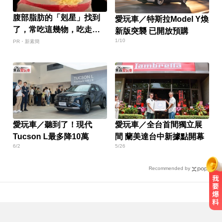
腹部脂肪的「剋星」找到
愛玩車／特斯拉Model Y煥
了，常吃這幾物，吃走大
新版突襲 已開放預購
肚囊，瘦出小蠻腰
1/10
PR・新素簡
愛玩車／聽到了！現代
愛玩車／全台首間獨立展
Tucson L最多降10萬
間 蘭美達台中新據點開幕
6/2
5/26
Recommended by
每天2000CC是錯的？醫師曝「喝水
黃金公式」猛灌恐水中毒