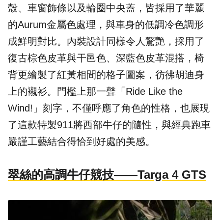
殼、車窗飾條以及輪圈中央蓋，皆採用了華麗
的Aurum金屬色處理，與車身的低調冷色調形
成鮮明對比。內裝設計同樣令人驚艷，採用了
復古棕色皮革與干邑色、深藍色皮革混搭，椅
背更繪製了紅黃相間的格子圖案，彷彿胡迪身
上的襯衫。門檻上那一聲「Ride Like the
Wind!」刻字，不僅呼應了角色的性格，也展現
了這款特製911將西部牛仔的隨性，與經典跑車
嚴謹工藝結合得恰到好處的美感。
翠絲的高調牛仔競技——Targa 4 GTS