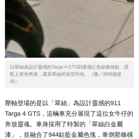
以翠絲為設計靈感的Targa 4 GTS則透過紅色線條妝點，搭
配上黃色烤漆，還原翠絲的造型特色。（圖／保時捷提
供）
壓軸登場的是以「翠絲」為設計靈感的911
Targa 4 GTS，這輛車充分展現了這位女牛仔的
奔放靈魂。車身採用了特製的「翠絲白金屬
漆」，並融合了944鈷藍金屬色塊，車側那條橫