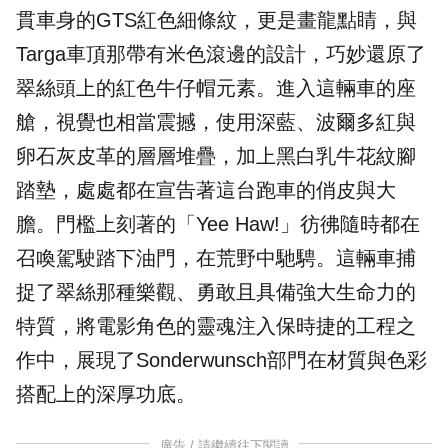
貫車身的GTS紅色細條紋，更是畫龍點睛，與
Targa車頂那帶有米色滾邊的設計，巧妙還原了
翠絲頭上的紅色牛仔帽元素。進入這輛車的座
艙，視覺也相當震撼，使用深藍、波爾多紅與
卵石灰皮革的層層堆疊，加上黑白乳牛花紋腳
踏墊，處處都在宣告著這台跑車的俏皮與大
膽。門檻上刻著的「Yee Haw!」彷彿隨時都在
召喚駕駛踏下油門，在荒野中馳騁。這輛車捕
捉了翠絲那種樂觀、勇敢且具備強大生命力的
特質，將電影角色的靈魂注入保時捷的工程之
作中，展現了Sonderwunsch部門在材質與色彩
搭配上的深厚功底。
廣告 / 請繼續往下閱讀