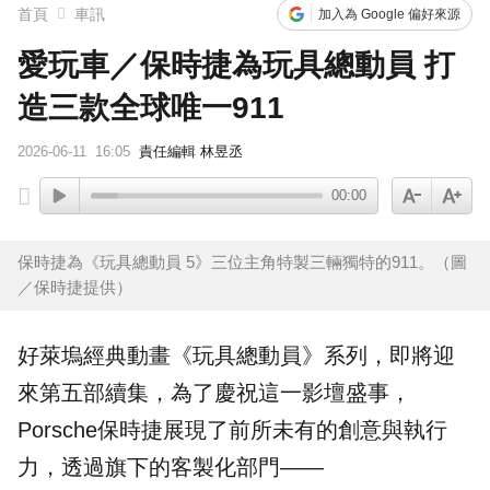
下載東森App，隨時掌握天下大小事！
首頁
車訊
加入為 Google 偏好來源
愛玩車／保時捷為玩具總動員 打
賴總統參與漢光「萬鈞計畫」！ 搭「雲豹」前進衡指所
造三款全球唯一911
2026-06-11
16:05
責任編輯 林昱丞
00:00
保時捷為《玩具總動員 5》三位主角特製三輛獨特的911。（圖
／保時捷提供）
好萊塢經典動畫《
玩具總動員
》系列，即將迎
來第五部續集，為了慶祝這一影壇盛事，
Porsche
保時捷
展現了前所未有的創意與執行
力，透過旗下的客製化部門——