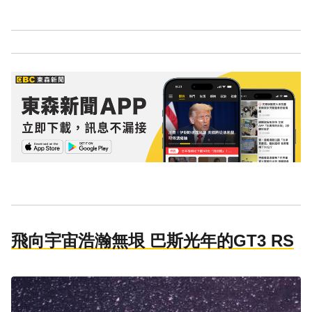
飛向宇宙浩瀚無垠 巴斯光年的GT3 RS