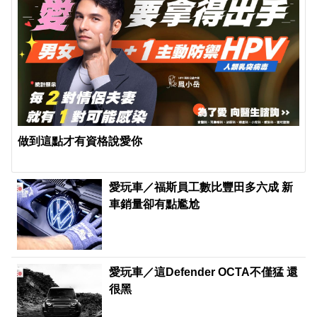
做到這點才有資格說愛你
愛玩車／福斯員工數比豐田多六成 新
車銷量卻有點尷尬
愛玩車／這Defender OCTA不僅猛 還
很黑