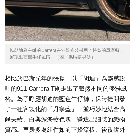
以胡迪為主軸的Carrera在外觀塗裝採用了特製的單寧藍，
展現出西部牛仔風情。（圖／保時捷提供）
相比於巴斯光年的張揚，以「胡迪」為靈感設
計的911 Carrera T則走出了截然不同的優雅風
格。為了呼應胡迪的藍色牛仔褲，保時捷開發
了一種客製化的「丹寧藍」，並巧妙地結合高
爾夫藍、白與深海藍色塊，營造出細膩的織物
質感。車身多處組件如前下擾流板、後視鏡外