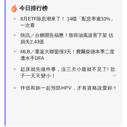
今日排行榜
8月ETF除息潮來了！ 14檔「配息率逾10%」
一次看
快訊／台糖開告福懋！致癌油風波害下架 估
損失2.43億
MLB／重返大聯盟僅3天！費爾柴德本季二度
遭水手DFA
起床就先做件事，沒三天小腹就不見了! 肚
子一天天變小！
PR
伴侶和妳一起預防HPV，才有資格說愛妳！
PR