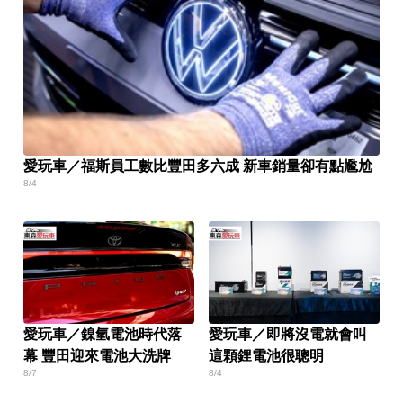
愛玩車／福斯員工數比豐田多六成 新車銷量卻有點尷尬
8/4
愛玩車／鎳氫電池時代落
愛玩車／即將沒電就會叫
幕 豐田迎來電池大洗牌
這顆鋰電池很聰明
8/7
8/4