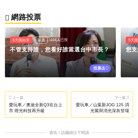
網路投票
494人已投
6天後結束
單選
5天
不管支持誰，您看好誰當選台中市長？
您支
投票去
上一篇
下一篇
愛玩車／奧迪全新Q3在台上
愛玩車／山葉新JOG 125 消
市 燈光科技再升級
光紫與消光深灰登場
廣告 / 請繼續往下閱讀