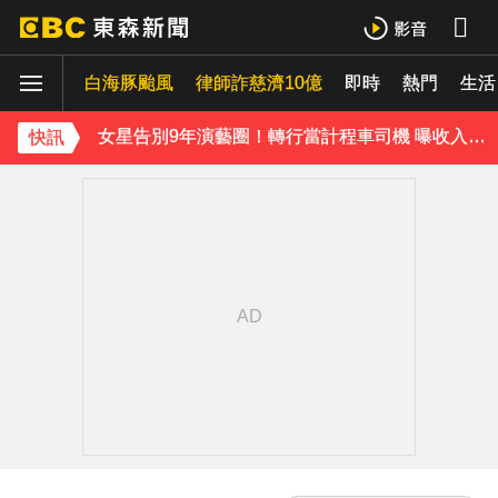
泰男團Dragon 5男星爆死訊！騎單車離家失聯 陳屍河中驚見「20公斤重物」
白海豚颱風
律師詐慈濟10億
即時
熱門
生活
女星告別9年演藝圈！轉行當計程車司機 曝收入：比演員賺更多
蔡阿嘎陷爭議！蘿拉神隱19個月首發文 遭酸「詐騙集團回歸」回應了
快訊
肥大叔猝逝5天！原訂明直播說明突喊卡 團隊忍痛曝原因
下載東森App，隨時掌握天下大小事！
知三當三等渣男分手！他被正宮抓包竟「原諒和好」妹子崩潰