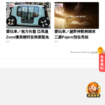
愛玩車／無方向盤 亞馬遜
愛玩車／越野神獸將歸來
Zoox獲美聯邦首商業豁免
三菱Pajero預告亮相
8/3
8/5
Recommended by
跌倒竟成致命殺手？醫揭長輩防骨
鬆失智三關鍵
頻尿又腰痛？醫揭攝護腺癌奪命警
訊
NBA／名人堂傳奇教練尼爾森辭世