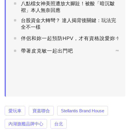
八點檔女神美照遭放大腳趾！被酸「暗沉皺
褶」本人無奈回應
台股資金大轉彎？ 達人揭背後關鍵：玩法完
全不一樣
伴侶和妳一起預防HPV，才有資格說愛妳！
PR
帶著皮克敏一起出門吧
PR
愛玩車
寶嘉聯合
Stellantis Brand House
內湖旗艦品牌中心
台北