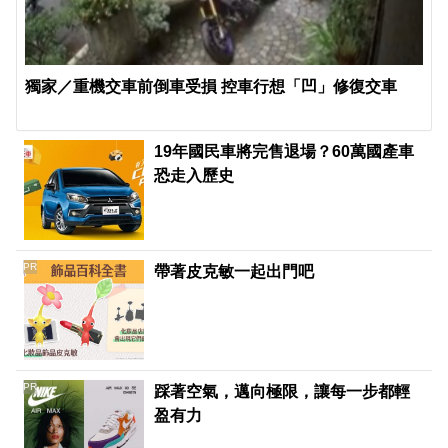
獨家／重機交車前倒車受損 控車行想「凹」修復交車
19年國民車將完售退場？60萬國產車
恐走入歷史
PR
帶著皮克敏一起出門吧
PR
踩著空氣，邁向極限，讓每一步都輕
盈有力