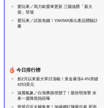
愛玩車／馬力歐愛車更新 三陽迪爵「最大
值」登場
愛玩車／試裝免錢！YAKIMA推出產品體驗計
畫
今日排行榜
創2月以來最大單日漲幅！黃金暴漲4.4%突破
4253美元
淑麗氣象／白海豚路徑變了！最快明海警 未
來一週降雨熱區曝
曾號召反女權集會！36歲網紅陳屍住處 死因