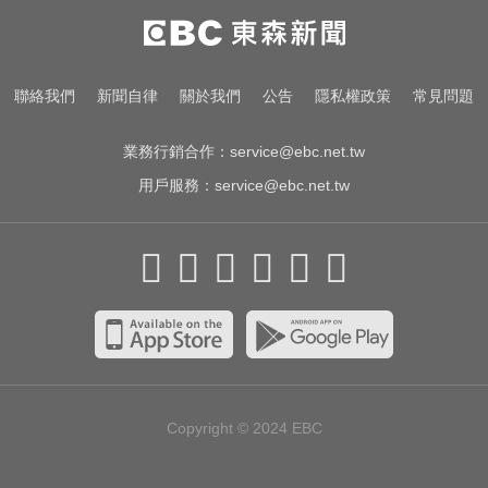
漢光首日共機大舉逼近！偵獲14架
共機、9艘共艦
三商壽9/1股票下市！12/1正式更名
聯絡我們
新聞自律
關於我們
公告
隱私權政策
常見問題
「玉山人壽」
業務行銷合作：
service@ebc.net.tw
用戶服務：
service@ebc.net.tw
Copyright © 2024
EBC