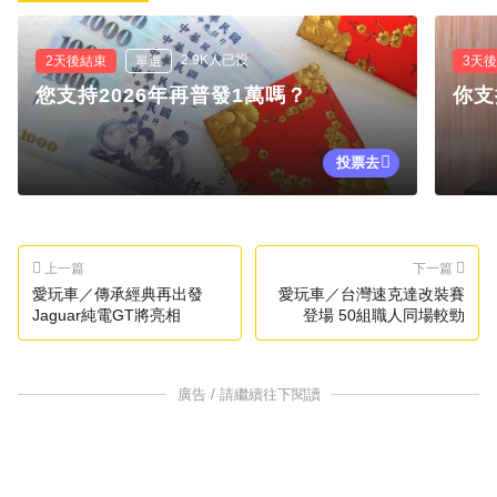
2.9K人已投
2天後結束
單選
3天
您支持2026年再普發1萬嗎？
你支
投票去
上一篇
下一篇
愛玩車／傳承經典再出發
愛玩車／台灣速克達改裝賽
Jaguar純電GT將亮相
登場 50組職人同場較勁
廣告 / 請繼續往下閱讀