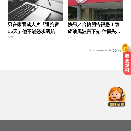
男在家看成人片「遭拘留
快訊／台糖開告福懋！致
15天」他不滿怒求國賠
癌油風波害下架 估損失
1/20
8/5
2.43億
Recommended by
漢光首日共機大舉逼近！偵獲14架
共機、9艘共艦
三商壽9/1股票下市！12/1正式更名
「玉山人壽」
高雄夜班保全滑撞護欄 車停路邊
「折腰倒副駕」亡！