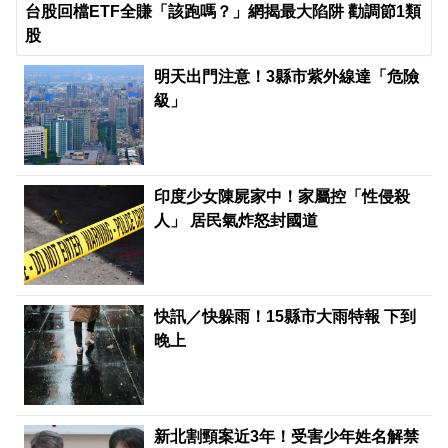
台股回檔ETF全賺「該跑嗎？」網揭最大陷阱 勸調節1類
股
明天出門注意！3縣市紫外線達「危險
級」
印度少女陳屍家中！家屬控「性侵殺
人」 居民氣炸怒封國道
快訊／快躲雨！15縣市大雨特報 下到
晚上
新北割頸案近3年！受害少年姓名解禁