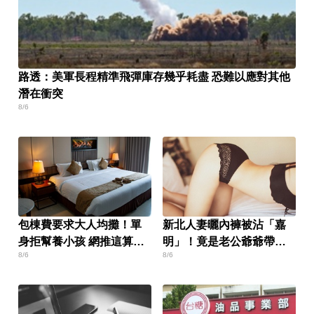
路透：美軍長程精準飛彈庫存幾乎耗盡 恐難以應對其他
潛在衝突
8/6
包棟費要求大人均攤！單
新北人妻曬內褲被沾「嘉
身拒幫養小孩 網推這算
明」！竟是老公爺爺帶回
8/6
8/6
法：最公平
房磨蹭 氣炸提告