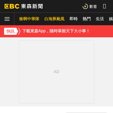
羅美玲連生三胎！自爆與尪「2年沒接吻」白家綺急拱放閃
衝啊中華隊
白海豚颱風
即時
熱門
生活
ENHYPEN西村力站姐輕生亡！生前淚喊「本想再活久點」粉絲怒轟：別再差別對待
娛
下載東森App，隨時掌握天下大小事！
快訊
《理財達人秀》X 安聯投信免費講座報名中！搶先卡位 2027