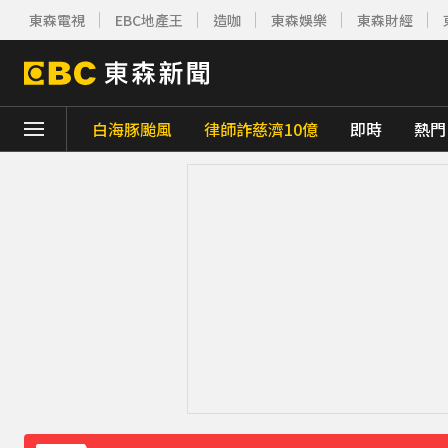
東森電視
EBC地產王
造咖
東森娛樂
東森財經
白海豚颱風
律師詐慈濟10億
即時
熱門
下載東森App，隨時掌握天下大小事！
三商美邦人壽將下市！8/20停牌 千張大戶還
南韓熱浪「破40度」釀23死！近3000人就
攏係為了晶片！「斷交19年」 哥斯大黎加連