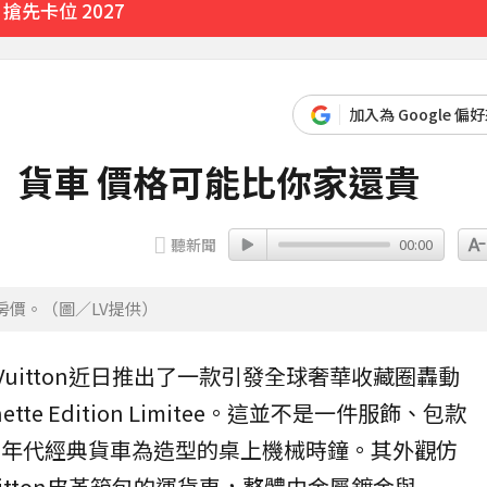
先卡位 2027
臨門
54分鐘前
加入為 Google 偏
歲
」貨車 價格可能比你家還貴
聽新聞
00:00
有252人
9分鐘前
房價。（圖／LV提供）
Vuitton
近日推出了一款引發全球奢華收藏圈轟動
tte Edition Limitee
。這並不是一件服飾、包款
0年代經典
貨車
為造型的桌上機械時鐘。其外觀仿
Vuitton皮革箱包的運貨車，整體由金屬鍍金與