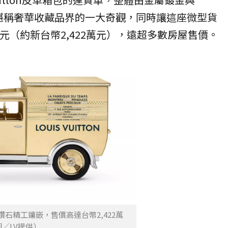
嵌，堪稱奢華收藏品界的一大奇觀，同時讓這座微型貨
元（約新台幣2,422萬元），遠超多數房屋售價。
鑽石精工鑲嵌，售價高達台幣2,422萬
／LV提供）