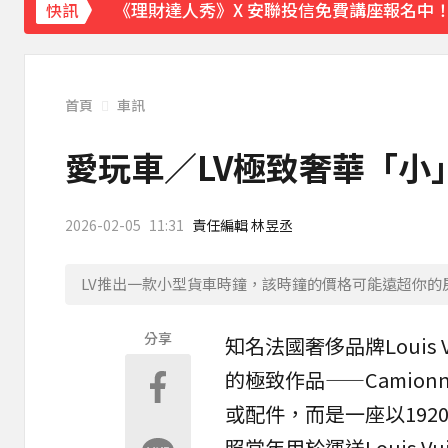
《理財達人秀》X 安聯投信免費講座報名中！搶
快訊
《半澤直樹》男星宣布再婚！迎新生命雙喜
涉製毒、跨國販毒！埃及女星被判死刑
首頁
車訊
美國抗癌網紅拒安寧！家屬證實死訊 得年26
愛玩車／LV極致奢華「小
下載東森App，隨時掌握天下大小事！
2026-02-05
11:31
責任編輯 林昱丞
三商美邦人壽將下市！8/20停牌 千張大戶還
LV推出一款小型貨車時鐘，該時鐘的價格可能遠超你的
分享
知名法國奢侈品牌
Louis 
的極致作品——
Camionne
或配件，而是一座以192
照當年用於運送Louis 