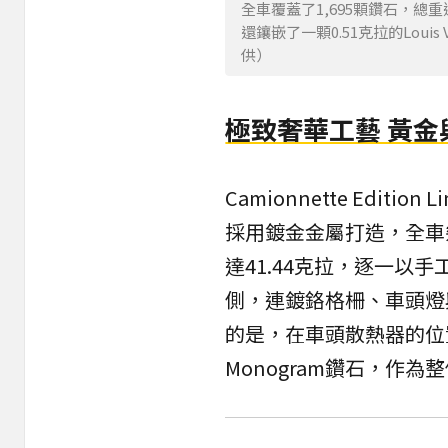
全車覆蓋了1,695顆鑽石，總重
還鑲嵌了一顆0.51克拉的Louis 
供）
極致奢華工藝 黃
Camionnette Edi
採用鍍金金屬打造，全車
達41.44克拉，逐一以
側，連鍍鉻格柵、車頭燈
的是，在車頭散熱器的位置上還
Monogram鑽石，作