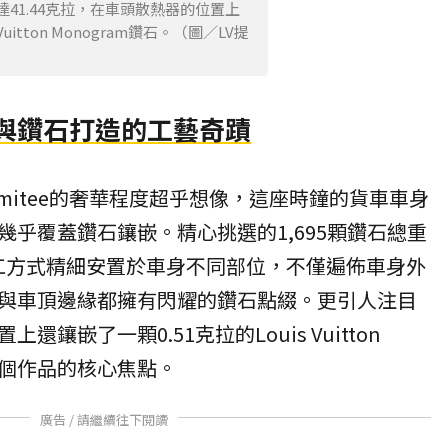
達41.44克拉，在車頭散熱器的位置上
Vuitton Monogram鑽石。（圖／LV提
金與鑽石打造的工藝奇蹟
tion Limitee的奢華程度超乎想像，這座時鐘的貨車車身
幾乎覆蓋鑽石鑲嵌。精心挑選的1,695顆鑽石總重
手工方式精細安置於車身不同部位，不僅遍佈車身外
與車頂邊緣都擁有閃耀的鑽石點綴。更引人注目
鑲嵌了一顆0.51克拉的Louis Vuitton
為整個作品的核心焦點。
廣告 / 請繼續往下閱讀