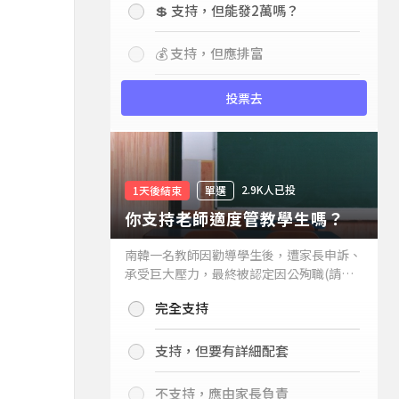
💲 支持，但能發2萬嗎？
💰 支持，但應排富
投票去
2.9K人已投
1天後結束
單選
你支持老師適度管教學生嗎？
南韓一名教師因勸導學生後，遭家長申訴、
承受巨大壓力，最終被認定因公殉職(請見
下列新聞)，引發外界關注教師教權。請問
完全支持
你支持老師適度管教學生嗎？
支持，但要有詳細配套
不支持，應由家長負責