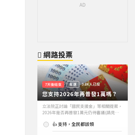
網路投票
3.8K人已投
7天後結束
單選
您支持2026年再普發1萬嗎？
立法院正討論「國民支援金」等相關提案，
2026年是否再普發1萬元仍待審議(請見下
方新聞)。如果2026年再普發1萬元，你支
👍 支持，全民都該領
持嗎？