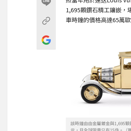
1,695顆鑽石精工鑲
車時鐘的價格高達65萬歐
該時鐘由由金屬鍍金與1,695顆
元，且全球限量只有15件。（圖