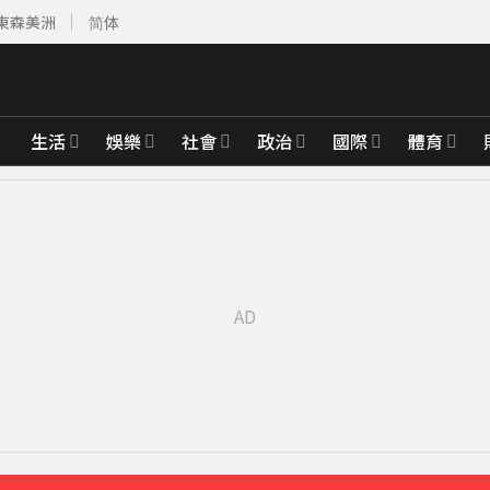
東森美洲
简体
生活
娛樂
社會
政治
國際
體育
有252人
9分鐘前
醫 百萬家畜暴斃
17分鐘前
2年來台
47分鐘前