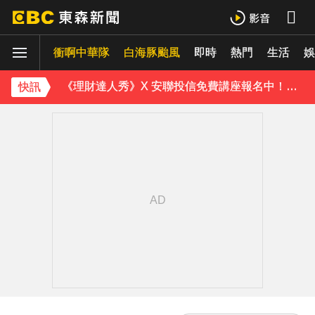
行政院院區一早停電 原因找到了
衝啊中華隊
白海豚颱風
即時
熱門
生活
《理財達人秀》X 安聯投信免費講座報名中！搶先卡位 2027
娛
97萬網紅「肥大叔」驟逝！2天前才開直播 最後身影曝光粉鼻酸
快訊
金牌員工轉投李多慧！剪輯師突暴紅狂接20業配 Joeman 認：我也會想離職
下載東森App，隨時掌握天下大小事！
防空演習登場！高雄街頭瞬間淨空 直擊畫面曝光