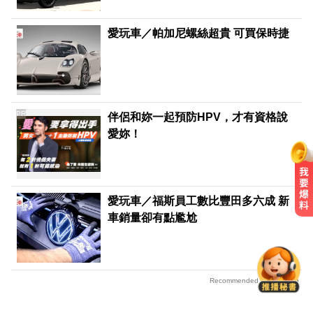
愛玩車／帕加尼螺絲超貴 可買保時捷
PR
伴侶和妳一起預防HPV，才有資格說
愛妳！
愛玩車／福斯員工數比豐田多六成 新
台灣讀1科系「後悔率」高達56% 過
車銷量卻有點尷尬
來人吐心聲
TPBL／官宣確定了！林庭謙重磅加
盟臺北台新戰神
Recommended by
創2月以來最大單日漲幅！黃金暴漲