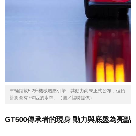
車輛搭載5.2升機械增壓引擎，其動力尚未正式公布，但預
計將會有760匹的水準。（圖／福特提供）
GT500傳承者的現身 動力與底盤為亮點