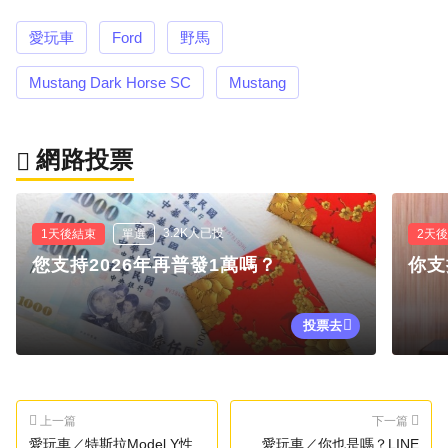
愛玩車
Ford
野馬
Mustang Dark Horse SC
Mustang
網路投票
3.2K人已投
1天後結束
單選
2天
您支持2026年再普發1萬嗎？
你支
投票去
上一篇
下一篇
愛玩車／特斯拉Model Y性
愛玩車／你也是嗎？LINE