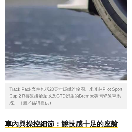
Track Pack套件包括20英寸碳纖維輪圈、米其林Pilot Sport
Cup 2 R賽道級輪胎以及GTD衍生的Brembo碳陶瓷煞車系
統。（圖／福特提供）
車內與操控細節：競技感十足的座艙