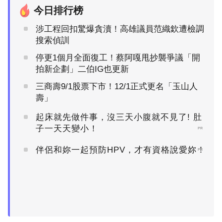
今日排行榜
涉工程回扣驚爆貪瀆！高雄議員范織欽遭檢調
搜索偵訓
停更1個月全面復工！蔡阿嘎甩抄襲爭議「開
拍新企劃」二伯IG也更新
三商壽9/1股票下市！12/1正式更名「玉山人
壽」
起床就先做件事，沒三天小腹就不見了! 肚
子一天天變小！
PR
伴侶和妳一起預防HPV，才有資格說愛妳！
PR