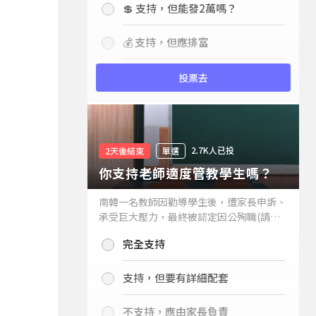
💲 支持，但能發2萬嗎？
💰 支持，但應排富
投票去
2.7K人已投
2天後結束
單選
你支持老師適度管教學生嗎？
南韓一名教師因勸導學生後，遭家長申訴、
承受巨大壓力，最終被認定因公殉職(請見
下列新聞)，引發外界關注教師教權。請問
完全支持
你支持老師適度管教學生嗎？
支持，但要有詳細配套
不支持，應由家長負責