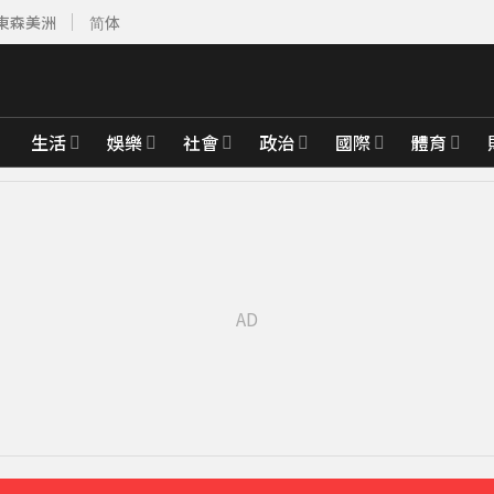
東森美洲
简体
生活
娛樂
社會
政治
國際
體育
也可能中招
1分鐘前
排
5分鐘前
顯
25分鐘前