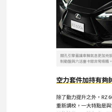
開孔引擎蓋讓車輛氣息更加兇狠
制動盤與六活塞卡鉗非常吸睛
空力套件加持有夠
除了動力提升之外，RZ 600
重新調校，一大特點是與