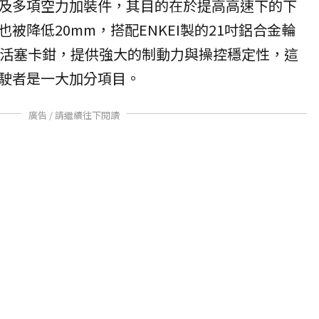
及多項空力加裝件，其目的在於提高高速下的下
被降低20mm，搭配ENKEI製的21吋鋁合金輪
六活塞卡鉗，提供強大的制動力與操控穩定性，這
駛者是一大加分項目。
廣告 / 請繼續往下閱讀