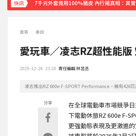
7千元外套竟用100%豬皮 內行揭真相：其
快訊
《理財達人秀》X 安聯投信免費講座報名中！搶
埃及知名女星涉販毒！ 遭「判死刑」震撼社
首頁
車訊
下載東森App，隨時掌握天下大小事！
愛玩車／凌志RZ超性能版
喉嚨痛別輕忽！醫揭口咽癌4警訊 不菸不酒
2025-12-26
23:18
責任編輯 林昱丞
凌志推出RZ 600e F‑SPORT Performance，
分享
在全球
電動車
市場競爭日
下電動休旅
RZ 600e F‑S
更強動態表現及更激進的
該車型將於2026年3月2日