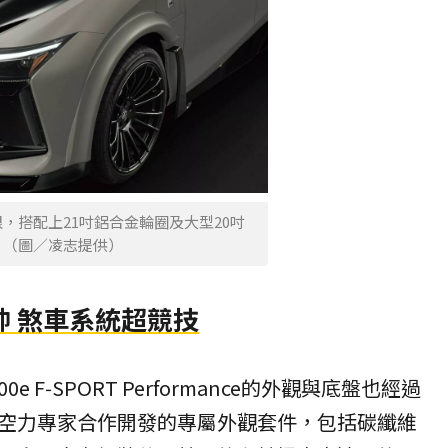
，搭配上21吋鋁合金輪圈及大型20吋
。（圖／凌志提供）
帥 煞車系統超競技
e F‑SPORT Performance的外觀與底盤也經過
空力專家合作開發的專屬外觀套件，包括碳纖維