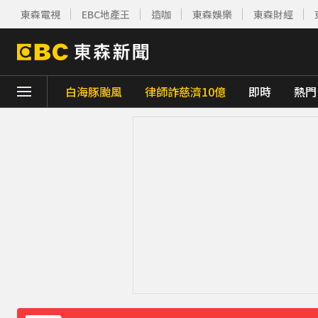
東森電視
EBC地產王
造咖
東森娛樂
東森財經
白海豚颱風
律師詐慈濟10億
即時
熱門
下載東森App，隨時掌握天下大小事！
喉嚨痛別輕忽！醫揭口咽癌4警訊 不菸不酒
愛玩車／無聲超跑失寵 瑪莎拉蒂將回歸V8手
菲律賓外海規模5.8強震！首都馬尼拉震感明