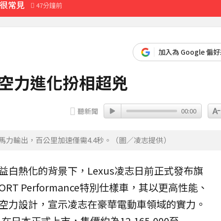
實很常見
47分鐘前
先卡位 2027
會
加入為 Google 偏
9分鐘前
 空力進化扮相超兇
也可能中招
1分鐘前
聽新聞
00:00
擁有426匹馬力輸出，百公里加速僅需4.4秒。（圖／凌志提供）
益白熱化的背景下，
Lexus
凌志
日前正式發布旗
PORT Performance
特別仕樣車，其以更高性能、
空力設計，宣示凌志在豪華電動車領域的實力。
在日本正式上市，售價約為12,165,000至