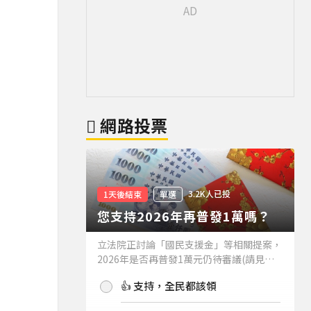
網路投票
3.2K人已投
1天後結束
單選
您支持2026年再普發1萬嗎？
立法院正討論「國民支援金」等相關提案，
2026年是否再普發1萬元仍待審議(請見下
方新聞)。如果2026年再普發1萬元，你支
👍 支持，全民都該領
持嗎？