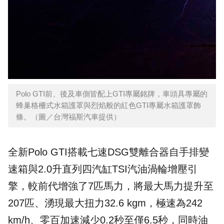
Polo GTI前、後及車側皆配上GTI專屬銘牌，車頭具專屬的
蜂巢格柵式水箱護罩與烈焰般的紅色GTI專屬水箱護罩飾
條。（圖／台灣福斯汽車提供）
全新Polo GTI搭載七速DSG雙離合器自手排變
速箱與2.0升直列四汽缸TSI汽油渦輪增壓引
擎，較前代增強了7匹馬力，將最大馬力提升至
207匹、湧現最大扭力32.6 kgm，極速為242
km/h、零百加速減少0.2秒至僅6.5秒，同時油