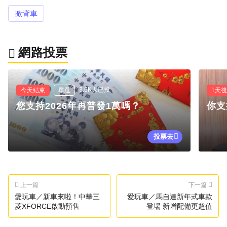
掀背車
網路投票
3.6K人已投
今天結束
單選
1天
您支持2026年再普發1萬嗎？
你支
投票去
上一篇
下一篇
愛玩車／新車來啦！中華三
愛玩車／馬自達新年式車款
菱XFORCE啟動預售
登場 新增配備更超值