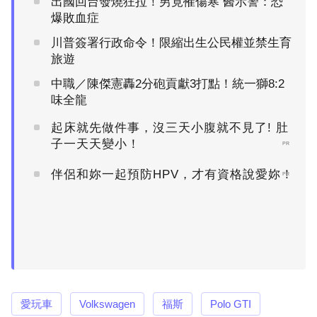
出國回台發燒狂拉！男竟罹傷寒 醫示警：恐
爆敗血症
川普簽署行政命令！限縮出生公民權並禁生育
旅遊
中職／陳傑憲轟2分砲貢獻3打點！統一獅8:2
味全龍
起床就先做件事，沒三天小腹就不見了! 肚
子一天天變小！
PR
伴侶和妳一起預防HPV，才有資格說愛妳！
PR
愛玩車
Volkswagen
福斯
Polo GTI