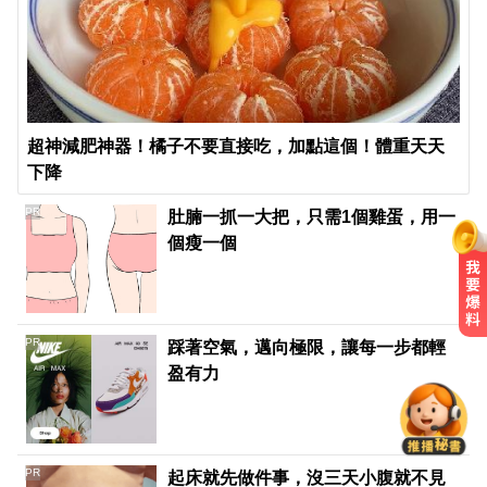
超神減肥神器！橘子不要直接吃，加點這個！體重天天
下降
PR
肚腩一抓一大把，只需1個雞蛋，用一
個瘦一個
明年起0~18歲「每月領5千」 賴清
PR
踩著空氣，邁向極限，讓每一步都輕
德喊：此時不生待何時
盈有力
MLB／李灝宇替補2打數未敲安！拚
台將單季最多安卡關
PR
起床就先做件事，沒三天小腹就不見
南部今演習不降速！今早10點手機