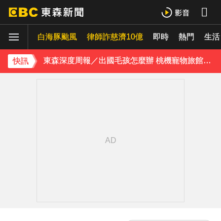
《理財達人秀》X 安聯投信免費講座報名中！搶先卡位 2027
白海豚颱風
下載東森App，隨時掌握天下大小事！
律師詐慈濟10億
即時
熱門
生活
東森深度周報／出國毛孩怎麼辦 桃機寵物旅館應運而生
快訊