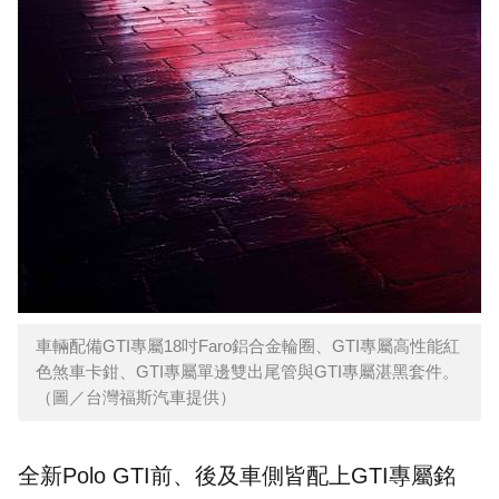
車輛配備GTI專屬18吋Faro鋁合金輪圈、GTI專屬高性能紅
色煞車卡鉗、GTI專屬單邊雙出尾管與GTI專屬湛黑套件。
（圖／台灣福斯汽車提供）
全新Polo GTI前、後及車側皆配上GTI專屬銘