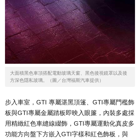
大面積黑色車頂搭配電動玻璃天窗、黑色後視鏡罩以及後
方深色隱私玻璃。（圖／台灣福斯汽車提供）
步入車室，GTI 專屬湛黑頂篷、GTI專屬門檻飾
板與GTI專屬金屬踏板即映入眼簾，內裝多處採
用精緻紅色車縫線綴飾，GTI專屬運動化真皮多
功能方向盤下方嵌入GTI字樣和紅色飾板，與