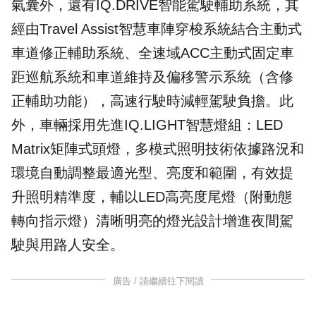
氣囊外，還有IQ.DRIVE智能駕駛輔助系統，其
經由Travel Assist智慧車陣穿梭系統結合主動式
車道修正輔助系統、全速域ACC主動式固定車
距巡航系統和車道維持及偏移警示系統（含修
正輔助功能），高速行駛時減輕駕駛負擔。此
外，車輛採用先進IQ.LIGHT智慧燈組：LED
Matrix矩陣式頭燈，多模式照明技術依據路況和
環境自動調整最適光型、亮度和範圍，有效提
升照明精準度，輔以LED高亮度尾燈（附動態
轉向指示燈）清晰明亮的燈光設計增進夜間駕
駛與用路人安全。
廣告 / 請繼續往下閱讀