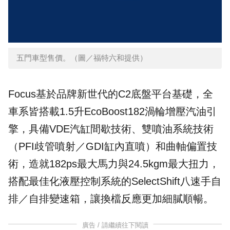
五門車型售價。（圖／福特六和提供）
Focus基於品牌新世代的C2底盤平台基礎，全
車系皆搭載1.5升EcoBoost182渦輪增壓汽油引
擎，具備VDE汽缸間歇技術、雙噴油系統技術
（PFI歧管噴射／GDI缸內直噴）和曲軸偏置技
術，造就182ps最大馬力與24.5kgm最大扭力，
搭配最佳化液壓控制系統的SelectShift八速手自
排／自排變速箱，讓換檔反應更加細膩順暢。
廣告 / 請繼續往下閱讀