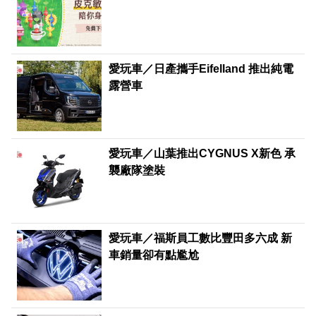
愛玩車／日產攜手Eifelland 推出純電
露營車
愛玩車／山葉推出CYGNUS X新色 承
襲廠隊塗裝
愛玩車／福斯員工數比豐田多六成 新
車銷量卻有點尷尬