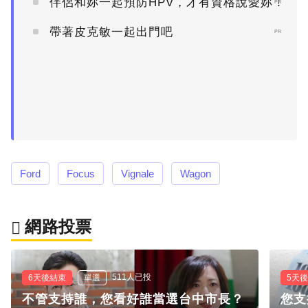
伴侶和妳一起預防HPV，才有資格說愛妳！
PR
帶著皮克敏一起出門吧
PR
Ford
Focus
Vignale
Wagon
網路投票
511人已投
6天後結束
單選
5天
不管支持誰，您看好誰當選台中市長？
您支