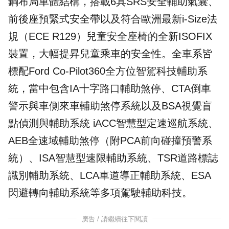
鋼布局車體結構，搭載6具SRS安全輔助氣囊、
前後座預緊式安全帶以及符合歐洲最新i-Size法
規（ECE R129）兒童安全座椅的全新ISOFIX
裝置，大幅提昇兒童乘車的安全性。全車系皆
標配Ford Co-Pilot360全方位智駕科技輔助系
統，當中包含IA十字路口輔助煞停、CTA倒車
警示與車側來車輔助煞停系統以及BSA視覺盲
點偵測與輔助系統 iACC智慧型定速巡航系統、
AEB全速域輔助煞停（附PCA前向碰撞預警系
統）、ISA智慧型速限輔助系統、TSR道路標誌
識別輔助系統、LCA車道導正輔助系統、ESA
閃避轉向輔助系統等多項駕駛輔助科技。
廣告 / 請繼續往下閱讀