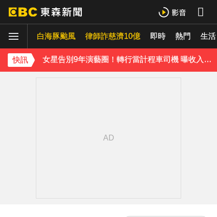
泰男團Dragon 5男星爆死訊！騎單車離家失聯 陳屍河中驚見「20公斤重物」
白海豚颱風
律師詐慈濟10億
即時
熱門
生活
女星告別9年演藝圈！轉行當計程車司機 曝收入：比演員賺更多
蔡阿嘎陷爭議！蘿拉神隱19個月首發文 遭酸「詐騙集團回歸」回應了
快訊
下載東森App，隨時掌握天下大小事！
全台連鎖咖啡聲量前10名榜單出爐 「這家」壓倒性奪冠