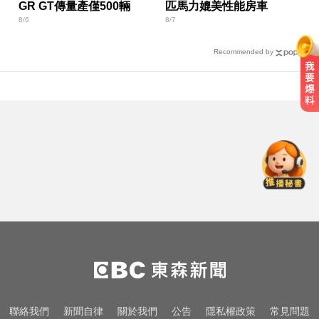
GR GT傳量產僅500輛
匹馬力媲美性能房車
8/6
8/7
Recommended by
影／國道雨天驚魂！小貨車疑遇水
漂「方向盤抓不住」翻車
睡前3個壞習慣最傷腎！醫警告：嚴
重恐洗腎
颱風天！ 暖警下班途中遇視障人士
冒雨陪走回家
影／國道雨天驚魂！小貨車疑遇水
漂「方向盤抓不住」翻車
睡前3個壞習慣最傷腎！醫警告：嚴
聯絡我們
新聞自律
關於我們
公告
隱私權政策
常見問題