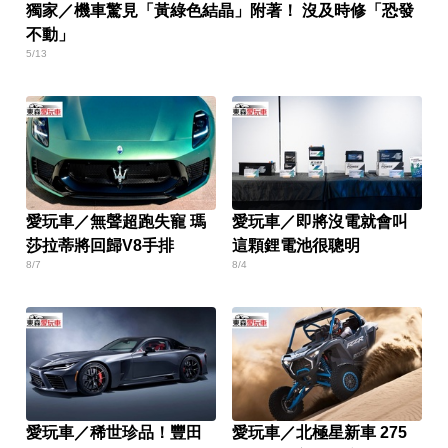
獨家／機車驚見「黃綠色結晶」附著！ 沒及時修「恐發
不動」
5/13
愛玩車／無聲超跑失寵 瑪
愛玩車／即將沒電就會叫
莎拉蒂將回歸V8手排
這顆鋰電池很聰明
8/7
8/4
愛玩車／稀世珍品！豐田
愛玩車／北極星新車 275