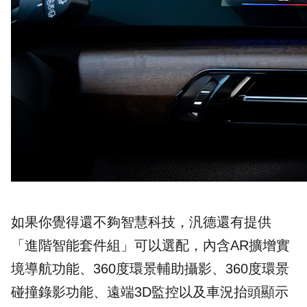
如果你覺得還不夠智慧科技，汎德還有提供
「進階智能套件組」可以選配，內含AR擴增實
境導航功能、360度環景輔助攝影、360度環景
碰撞錄影功能、遠端3D監控以及車況抬頭顯示