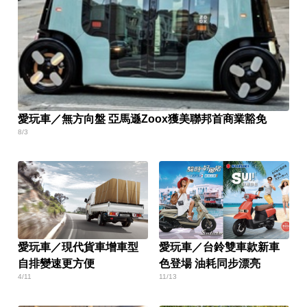
愛玩車／無方向盤 亞馬遜Zoox獲美聯邦首商業豁免
8/3
愛玩車／現代貨車增車型
愛玩車／台鈴雙車款新車
自排變速更方便
色登場 油耗同步漂亮
4/11
11/13