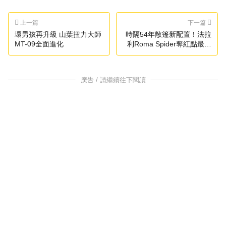
上一篇
下一篇
壞男孩再升級 山葉扭力大師
時隔54年敞篷新配置！法拉
MT-09全面進化
利Roma Spider奪紅點最高
榮譽
廣告 / 請繼續往下閱讀