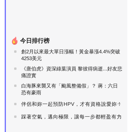
今日排行榜
創2月以來最大單日漲幅！黃金暴漲4.4%突破
4253美元
《唐伯虎》資深綠葉演員 黎彼得病逝...好友悲
痛證實
白海豚來襲又有「颱風整備假」？ 蔣：六日
恐有豪雨
伴侶和妳一起預防HPV，才有資格說愛妳！
PR
踩著空氣，邁向極限，讓每一步都輕盈有力
PR