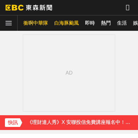
衝啊中華隊
白海豚颱風
即時
熱門
生活
娛
下載東森App，隨時掌握天下大小事！
《理財達人秀》X 安聯投信免費講座報名中！搶先卡位 2027
孫淑媚首登JJA音樂節！被范曉萱1句話打動 放話秀超狂腹肌
快訊
下載東森App，隨時掌握天下大小事！