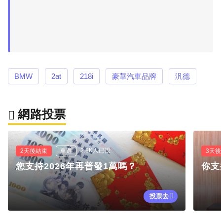
BMW
2at
218i
豪華汽車品牌
汎德
網路投票
2.8K人已投
2天後結束
單選
3天
您支持2026年再普發1萬嗎？
你支
投票去