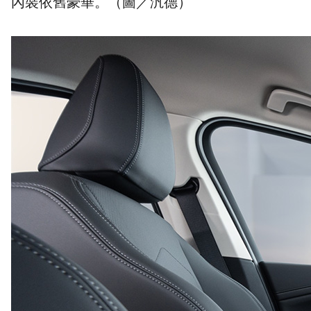
內裝依舊豪華。（圖／汎德）