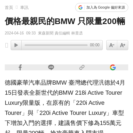
首頁
車訊
加入為 Google 偏好來源
《理財達人秀》X 安聯投信免費講座報名中！搶先卡位 2027
價格最親民的BMW 只限量200輛
2024-04-16
09:33
東森新聞 責任編輯 林昱丞
00:00
德國
豪華汽車品牌
BMW
臺灣總代理
汎德
於4月
15日發表全新世代的BMW
218i
Active Tourer
Luxury限量版，在原有的「220i Active
Tourer」與「220i Active Tourer Luxury」車型
下增加入門的選擇，建議售價下修為155萬元