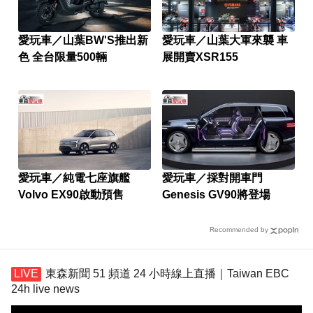
愛玩車／山葉BW'S推出新
愛玩車／山葉大軍來襲 車
色 全台限量500輛
展開賣XSR155
愛玩車／純電七座旗艦
愛玩車／採對開車門
Volvo EX90啟動預售
Genesis GV90將登場
Recommended by
東森新聞 51 頻道 24 小時線上直播｜Taiwan EBC
24h live news