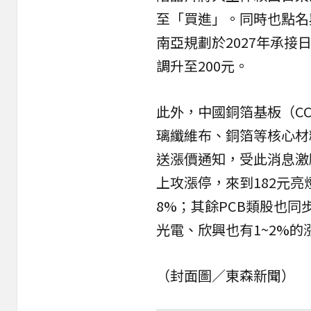
至「買進」。同時也點名與
南亞規劃於2027年承接
調升至200元。
此外，中國銅箔基板（C
璃纖維布、銅箔等核心材
送漲價通知，受此消息激
上攻漲停，來到182元亮
8%；其餘PCB類股也同
光電、欣興也有1~2%的
（封面圖／東森新聞）