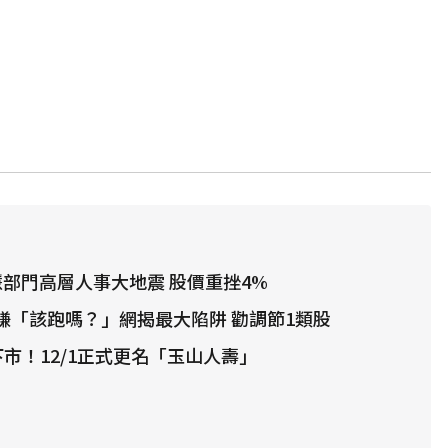
智慧部門高層人事大地震 股價重挫4%
全賺「該跑嗎？」網揭最大陷阱 勸調節1類股
下市！12/1正式更名「玉山人壽」