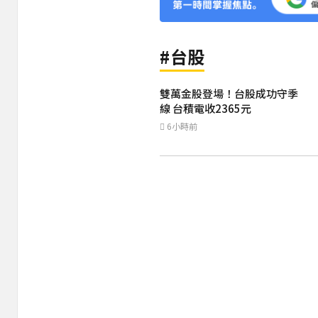
#台股
雙萬金股登場！台股成功守季
線 台積電收2365元
6小時前