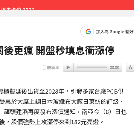
先卡位 2027
加入為 Google 偏
後更瘋 開盤秒填息衝漲停
聽新聞
00:00
r機櫃擬延後出貨至2028年，引發多家台廠
PCB
供
受惠於大摩上調日本
玻纖布
大廠日東紡的評級、
L）龍頭建滔再度發布漲價通知，
南亞
今（8）日也
後，股價強勢上攻漲停來到182元亮燈。