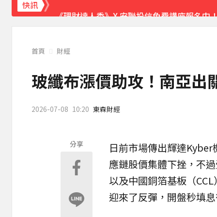
《理財達人秀》X 安聯投信免費講座報名中！搶
快訊
首頁
財經
玻纖布漲價助攻！南亞出關
2026-07-08
10:20
東森財經
分享
日前市場傳出輝達Kybe
應鏈股價集體下挫，不過
以及中國銅箔基板（CC
迎來了反彈，開盤秒填息