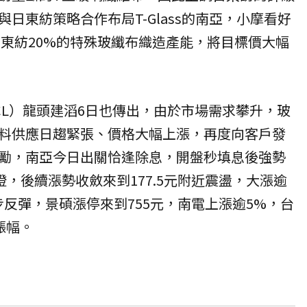
日東紡策略合作布局T-Glass的南亞，小摩看好
日東紡20%的特殊玻纖布織造產能，將目標價大幅
CL）龍頭建滔6日也傳出，由於市場需求攀升，玻
料供應日趨緊張、價格大幅上漲，再度向客戶發
勵，南亞今日出關恰逢除息，開盤秒填息後強勢
燈，後續漲勢收斂來到177.5元附近震盪，大漲逾
步反彈，景碩漲停來到755元，南電上漲逾5%，台
漲幅。