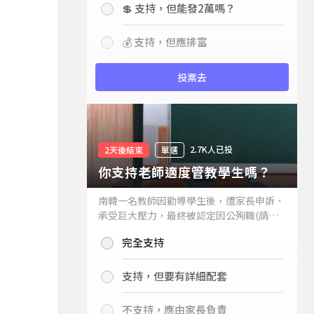
💲 支持，但能發2萬嗎？
💰 支持，但應排富
投票去
2.7K人已投
2天後結束
單選
你支持老師適度管教學生嗎？
南韓一名教師因勸導學生後，遭家長申訴、
承受巨大壓力，最終被認定因公殉職(請見
下列新聞)，引發外界關注教師教權。請問
完全支持
你支持老師適度管教學生嗎？
支持，但要有詳細配套
不支持，應由家長負責