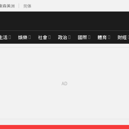
東森美洲
简体
生活
娛樂
社會
政治
國際
體育
財經
先卡位 2027