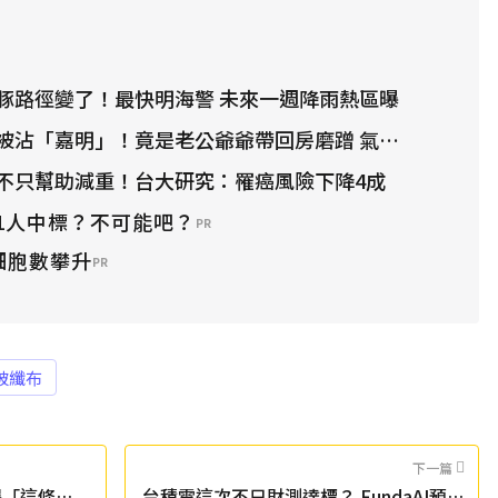
豚路徑變了！最快明海警 未來一週降雨熱區曝
沾「嘉明」！竟是老公爺爺帶回房磨蹭 氣炸提告
不只幫助減重！台大研究：罹癌風險下降4成
1人中標？不可能吧？
PR
細胞數攀升
PR
玻纖布
下一篇
曝「這條
台積電這次不只財測達標？ FundaAI預估