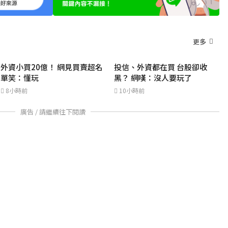
更多
外資小買20億！ 網見買賣超名
投信、外資都在買 台股卻收
單笑：懂玩
黑？ 網嘆：沒人要玩了
8小時前
10小時前
廣告 / 請繼續往下閱讀