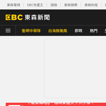
東森電視
EBC地產王
造咖
東森娛樂
東森財經
衝啊中華隊
白海豚颱風
即時
熱門
下載東森App，隨時掌握天下大小事！
《理財達人秀》X 安聯投信免費講座報名中！搶
下載東森App，隨時掌握天下大小事！