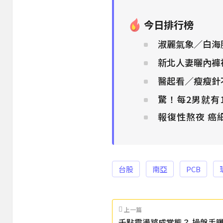
今日排行榜
淑麗氣象／白海
新北人妻曬內褲被
醫起看／瘦瘦針
驚！每2男就有
報復性熬夜 癌
台股
南亞
PCB
上一篇
千點震盪將成常態？ 操盤手