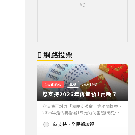
網路投票
3K人已投
1天後結束
單選
您支持2026年再普發1萬嗎？
立法院正討論「國民支援金」等相關提案，
2026年是否再普發1萬元仍待審議(請見下
方新聞)。如果2026年再普發1萬元，你支
👍 支持，全民都該領
持嗎？