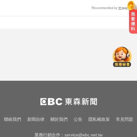
Recommended by
莫名發燒好不了？醫揭精準診斷關
鍵
快訊／台北強風驟雨「沒放颱風
假」 蔣萬安說明了！
MLB／大谷10局致勝安當救世主！
道奇險勝響尾蛇終止7連敗
莫名發燒好不了？醫揭精準診斷關
鍵
快訊／台北強風驟雨「沒放颱風
聯絡我們
新聞自律
關於我們
公告
隱私權政策
常見問題
假」 蔣萬安說明了！
業務行銷合作：
service@ebc.net.tw