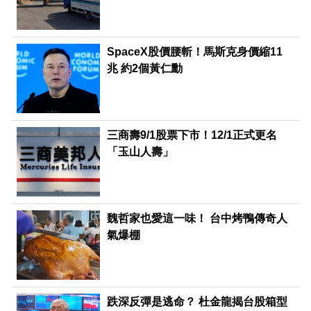
SpaceX股價腰斬！馬斯克身價縮11
兆 約2個黃仁勳
三商壽9/1股票下市！12/1正式更名
「玉山人壽」
魏哲家也愛這一味！ 台中烤鴨傳奇人
氣爆棚
跌深反彈是逃命？ 杜金龍揭台股箱型