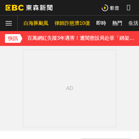
八點檔女神美照遭放大腳趾！被酸「暗沉皺褶」本人無奈回應
白海豚颱風
律師詐慈濟10億
即時
熱門
生活
庹宗康資產全給老婆！「名下只剩1台車」結婚15年保鮮秘訣曝
百萬網紅失蹤3年遇害！遭閨密設局赴菲「綁架撕票」千萬贖金救不回
快訊
下載東森App，隨時掌握天下大小事！
獨家／「白海豚」襲泰安！苗62線落石不斷 遊客急下山