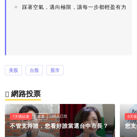
踩著空氣，邁向極限，讓每一步都輕盈有力
PR
美股
台股
股市
網路投票
186人已投
7天後結束
單選
6天
不管支持誰，您看好誰當選台中市長？
您支