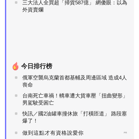
三大法人全買超「掃貨587億」 網傻眼：以為
外資賣爛
今日排行榜
俄軍空襲烏克蘭首都基輔及周邊區域 造成4人
喪命
台南死亡車禍！轎車遭大貨車壓「扭曲變形」
男駕駛受困亡
快訊／國2油罐車撞休旅「打橫匝道」 路段塞
爆了！
做到這點才有資格說愛你
PR