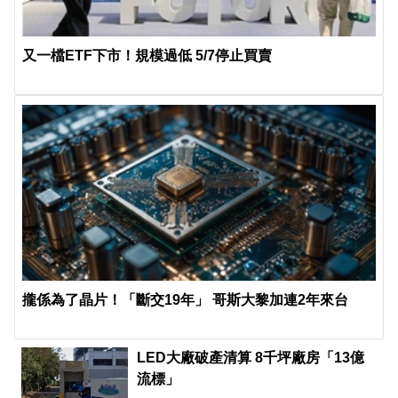
又一檔ETF下市！規模過低 5/7停止買賣
攏係為了晶片！「斷交19年」 哥斯大黎加連2年來台
LED大廠破產清算 8千坪廠房「13億
流標」