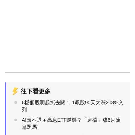
往下看更多
6檔個股明起抓去關！ 1飆股90天大漲203%入
列
AI熱不退＋高息ETF逆襲？「這檔」成6月除
息黑馬