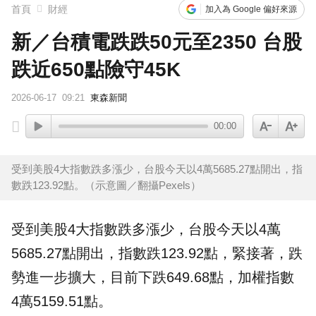
首頁
財經
加入為 Google 偏好來源
新／台積電跌跌50元至2350 台股
跌近650點險守45K
2026-06-17
09:21
東森新聞
00:00
受到美股4大指數跌多漲少，台股今天以4萬5685.27點開出，指
數跌123.92點。（示意圖／翻攝Pexels）
受到
美股
4大指數跌多漲少，
台股
今天以4萬
5685.27點開出，指數跌123.92點，緊接著，跌
勢進一步擴大，目前下跌649.68點，加權指數
4萬5159.51點。