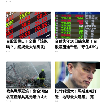
8/22
台股回檔ETF全賺「該跑
台積失守10日線免驚！台
嗎？」網揭最大陷阱 勸調
股震盪逾千點「守住43K」
8/5
8/4
節1類股
俄烏戰爭延燒！謝金河點
比竹科還大！馬斯克喊打
名這產業具兆元潛力 4大廠
造「地球最大建築」 亮點
7/13
8/8
低調布局
一次看