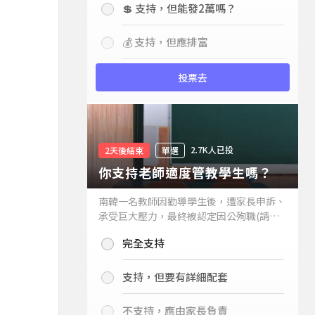
💲 支持，但能發2萬嗎？
💰 支持，但應排富
投票去
2.7K人已投
2天後結束
單選
你支持老師適度管教學生嗎？
南韓一名教師因勸導學生後，遭家長申訴、
承受巨大壓力，最終被認定因公殉職(請見
下列新聞)，引發外界關注教師教權。請問
完全支持
你支持老師適度管教學生嗎？
支持，但要有詳細配套
不支持，應由家長負責