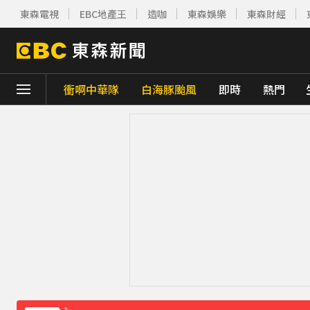
東森電視
EBC地產王
造咖
東森娛樂
東森財經
衝啊中華隊
白海豚颱風
即時
熱門
下載東森App，隨時掌握天下大小事！
行政院院區一早停電 原因找到了
17分鐘前
10共機、6共艦擾台！6架次越中線侵中部西
《理財達人秀》X 安聯投信免費講座報名中！搶