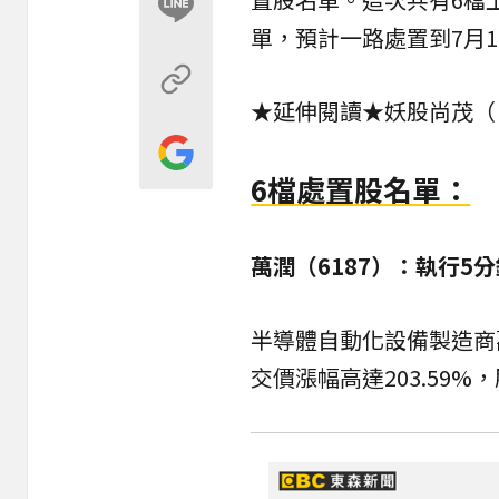
單，預計一路處置到7月
★延伸閱讀★
妖股尚茂（
6檔處置股名單：
萬潤（6187）：執行5
半導體自動化設備製造商
交價漲幅高達203.59