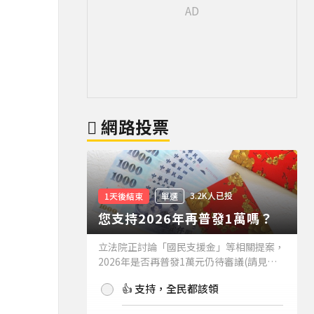
網路投票
3.2K人已投
1天後結束
單選
您支持2026年再普發1萬嗎？
立法院正討論「國民支援金」等相關提案，
2026年是否再普發1萬元仍待審議(請見下
方新聞)。如果2026年再普發1萬元，你支
👍 支持，全民都該領
持嗎？