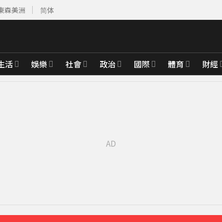
東森美洲
简体
生活
娛樂
社會
政治
國際
體育
財經
南空域
53分鐘前
先卡位 2027