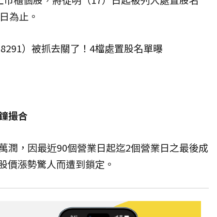
1日為止。
 8291）被抓去關了！4檔處置股名單曝
分鐘撮合
萬潤，因最近90個營業日起迄2個營業日之最後成
%，股價漲勢驚人而遭到鎖定。