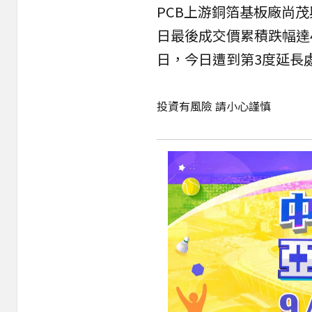
PCB上游銅箔基板廠尚
日最後成交價累積跌幅達4
日，今日遭到第3度延長
投資有風險 請小心謹慎