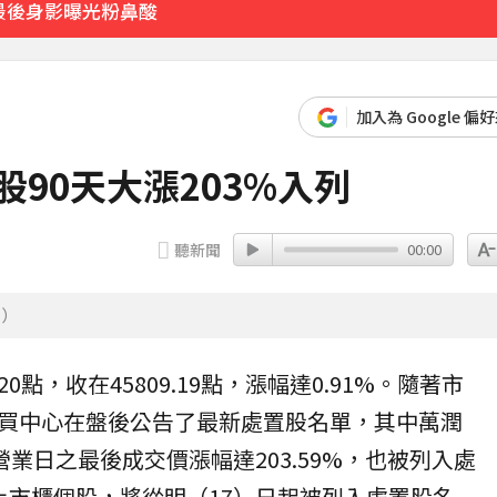
最後身影曝光粉鼻酸
 Joeman 認：我也會想離職
加入為 Google 偏
股90天大漲203%入列
聽新聞
00:00
聞）
20點，收在45809.19點，漲幅達0.91%。隨著市
買中心在盤後公告了最新
處置股
名單
，其中萬潤
營業日之最後成交價漲幅達203.59%，也被列入處
上市櫃個股，將從明（17）日起被列入處置股名