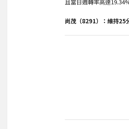
且當日週轉率高達19.3
尚茂（8291）：維持2