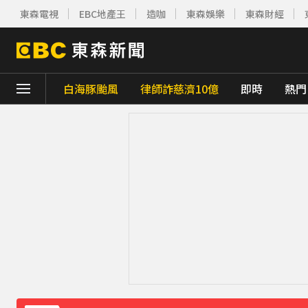
東森電視
EBC地產王
造咖
東森娛樂
東森財經
下載東森App，隨時掌握天下大小事！
白海豚颱風
律師詐慈濟10億
即時
熱門
今立秋拚轉運！命理師點名「6生肖」：把握
慈濟採購BNT遭詐10億 基金會：將全力配
防空演習登場！高雄街頭瞬間淨空 直擊畫面
緯創股利2度延發史上首例 金管會說重話：
《理財達人秀》X 安聯投信免費講座報名中！搶
97萬網紅「肥大叔」驟逝！2天前才開直播 