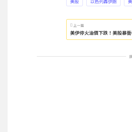
美股
以色列轟伊朗
上一篇
美伊停火油價下跌！美股暴衝6
夜盤狂飆