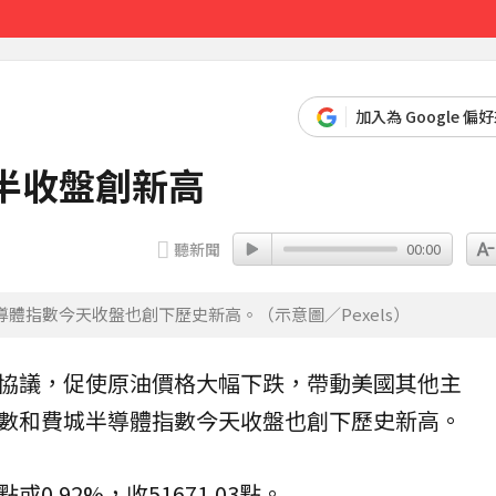
黃金7天
22分鐘前
加入為 Google 偏
半收盤創新高
聽新聞
00:00
體指數今天收盤也創下歷史新高。（示意圖／Pexels）
協議，促使原油價格大幅下跌，帶動美國其他主
數和費城半導體指數今天收盤也創下歷史新高。
或0.92%，收51671.03點。