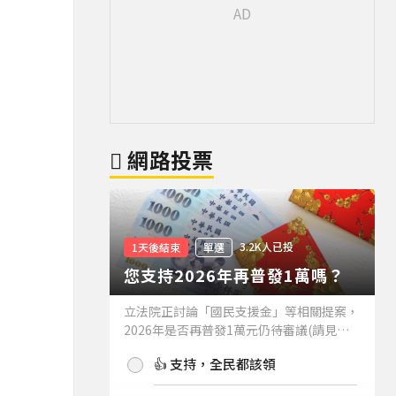
網路投票
3.2K人已投
1天後結束
單選
您支持2026年再普發1萬嗎？
立法院正討論「國民支援金」等相關提案，
2026年是否再普發1萬元仍待審議(請見下
方新聞)。如果2026年再普發1萬元，你支
👍 支持，全民都該領
持嗎？