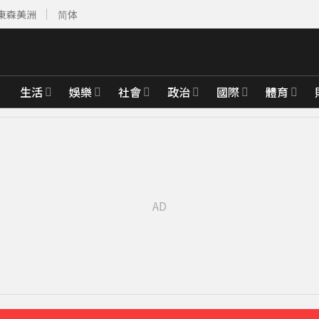
東森美洲
简体
生活
娛樂
社會
政治
國際
體育
黃金7天
22分鐘前
合調查
24分鐘前
曝光
27分鐘前
考慮收回股務自辦
42分鐘前
先卡位 2027
最後身影曝光粉鼻酸