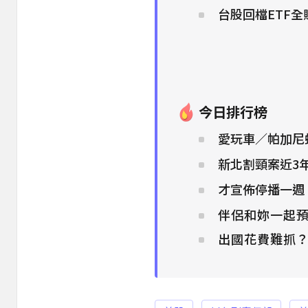
台股回檔ETF
今日排行榜
愛玩車／帕加尼
新北割頸案近3
才宣佈停播一週
伴侶和妳一起預
出國花費難抓