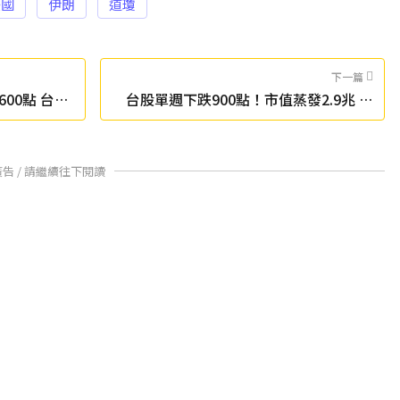
美國
伊朗
道瓊
下一篇
00點 台指
台股單週下跌900點！市值蒸發2.9兆 最
慘類股跌8%
廣告 / 請繼續往下閱讀