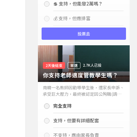
💲 支持，但能發2萬嗎？
💰 支持，但應排富
投票去
2.7K人已投
2天後結束
單選
你支持老師適度管教學生嗎？
南韓一名教師因勸導學生後，遭家長申訴、
承受巨大壓力，最終被認定因公殉職(請見
下列新聞)，引發外界關注教師教權。請問
完全支持
你支持老師適度管教學生嗎？
支持，但要有詳細配套
不支持，應由家長負責