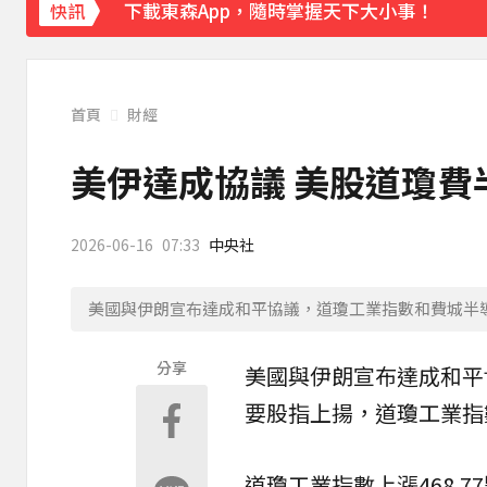
下載東森App，隨時掌握天下大小事！
快訊
今立秋拚轉運！命理師點名「6生肖」：把握
首頁
財經
美伊達成協議 美股道瓊費
2026-06-16
07:33
中央社
美國與伊朗宣布達成和平協議，道瓊工業指數和費城半導
分享
美國
與
伊朗
宣布達成和平
要股指上揚，
道瓊
工業指
道瓊工業指數上漲468.77點