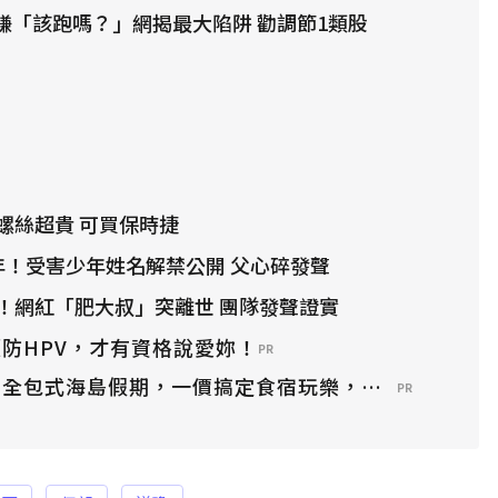
全賺「該跑嗎？」網揭最大陷阱 勸調節1類股
螺絲超貴 可買保時捷
年！受害少年姓名解禁公開 父心碎發聲
！網紅「肥大叔」突離世 團隊發聲證實
防HPV，才有資格說愛妳！
PR
？全包式海島假期，一價搞定食宿玩樂，省錢更省心！
PR