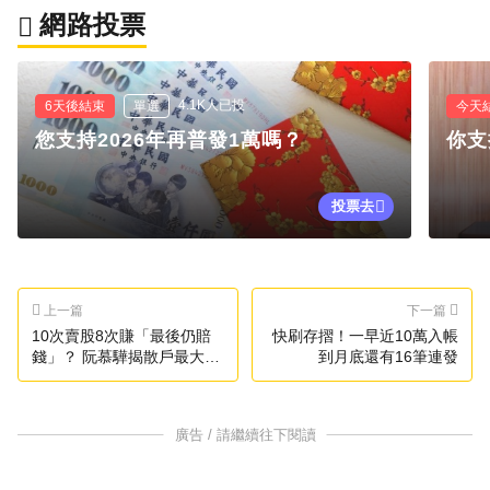
網路投票
4.1K人已投
6天後結束
單選
今天
您支持2026年再普發1萬嗎？
你支
投票去
上一篇
下一篇
10次賣股8次賺「最後仍賠
快刷存摺！一早近10萬入帳
錢」？ 阮慕驊揭散戶最大致
到月底還有16筆連發
命傷
廣告 / 請繼續往下閱讀