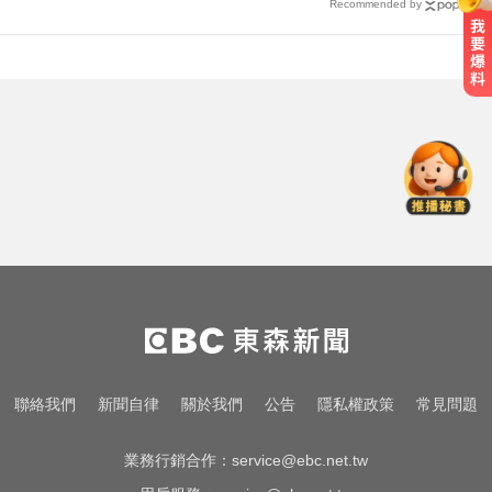
Recommended by
中颱白海豚暴風圈逼近！7地區達停
班課標準
明天會放颱風假嗎？8縣市達「停班
課標準」
奧運、世界盃「性招待裁判」 南韓
足協報公帳被抓包
中颱白海豚暴風圈逼近！7地區達停
班課標準
明天會放颱風假嗎？8縣市達「停班
聯絡我們
新聞自律
關於我們
公告
隱私權政策
常見問題
課標準」
業務行銷合作：
service@ebc.net.tw