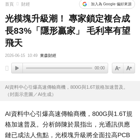
首頁
財經
加入為 Google 偏好來源
光模塊升級潮！ 專家鎖定複合成
長83%「隱形贏家」 毛利率有望
飛天
2026-06-15
10:49
東森財經
00:00
AI資料中心引爆高速傳輸商機，800G與1.6T規格加速普及。
（封面示意圖／AI生成）
AI
資料中心引爆高速傳輸商機，800G與1.6T規
格加速普及。分析師陳於晨指出，光通訊供應
鏈已成法人焦點，
光模塊
升級將全面拉高
PCB