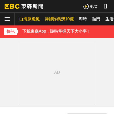
《理財達人秀》X 安聯投信免費講座報名中！搶先卡位 2027
白海豚颱風
下載東森App，隨時掌握天下大小事！
律師詐慈濟10億
即時
熱門
生活
《理財達人秀》X 安聯投信免費講座報名中！搶先卡位 2027
快訊