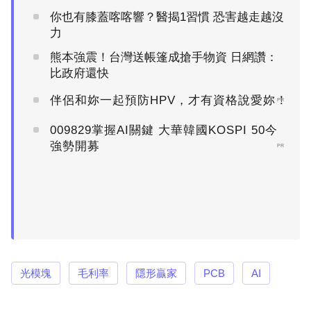
你也有膝蓋喀喀響？醫揭1習慣 恐害越走越沒
力
熊本強震！台灣送帳篷成搶手物資 日網讚：
比政府還快
伴侶和妳一起預防HPV，才有資格說愛妳！
PR
009829掌握AI關鍵 大華韓國KOSPI 50今
強勢開募
PR
光模塊
毛利率
隱形贏家
PCB
AI