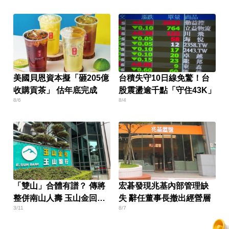
美國貝恩資本擬「砸205億
台積失守10日線免驚！台
收購貢茶」 估年底完成
股震盪逾千點「守住43K」
8/6
8/4
「雙山」合體有譜？ 傳將
宏碁發現兆基內部管理缺
整併南山人壽 玉山金回應
失 辭任董事長撤出經營層
3/11
8/7
了