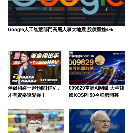
Google人工智慧部門高層人事大地震 股價重挫4%
PR
PR
伴侶和妳一起預防HPV，
009829掌握AI關鍵 大華韓
才有資格說愛妳！
國KOSPI 50今強勢開募
PR