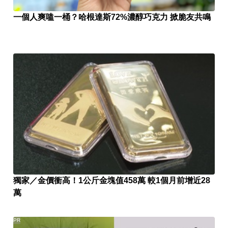
一個人爽嗑一桶？哈根達斯72%濃醇巧克力 掀脆友共鳴
獨家／金價衝高！1公斤金塊值458萬 較1個月前增近28
萬
PR