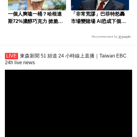
一個人爽嗑一桶？哈根達
「非常荒謬」巴菲特怒轟
斯72%濃醇巧克力 掀脆友
市場變賭場 AI恐成下個泡
共鳴
沫
Recommended by
東森新聞 51 頻道 24 小時線上直播｜Taiwan EBC
24h live news