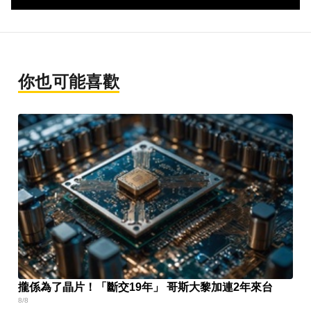
你也可能喜歡
攏係為了晶片！「斷交19年」 哥斯大黎加連2年來台
8/8