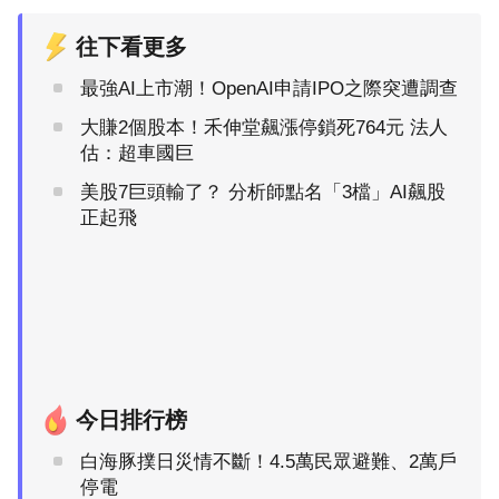
往下看更多
最強AI上市潮！OpenAI申請IPO之際突遭調查
大賺2個股本！禾伸堂飆漲停鎖死764元 法人
估：超車國巨
美股7巨頭輸了？ 分析師點名「3檔」AI飆股
正起飛
今日排行榜
白海豚撲日災情不斷！4.5萬民眾避難、2萬戶
停電