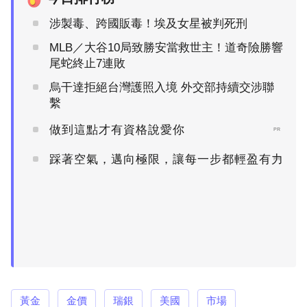
涉製毒、跨國販毒！埃及女星被判死刑
MLB／大谷10局致勝安當救世主！道奇險勝響
尾蛇終止7連敗
烏干達拒絕台灣護照入境 外交部持續交涉聯
繫
做到這點才有資格說愛你
PR
踩著空氣，邁向極限，讓每一步都輕盈有力
PR
黃金
金價
瑞銀
美國
市場