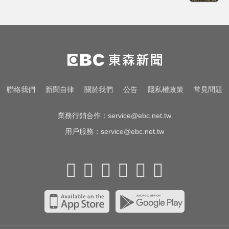
民進黨資深前輩辭世！前彰化市代
蔡裕昌罹癌 享壽71歲
你也有膝蓋喀喀響？醫揭1習慣 恐
害越走越沒力
快訊／國2油罐車撞休旅「打橫匝
聯絡我們
新聞自律
關於我們
公告
隱私權政策
常見問題
道」 路段塞爆了！
業務行銷合作：
service@ebc.net.tw
用戶服務：
service@ebc.net.tw