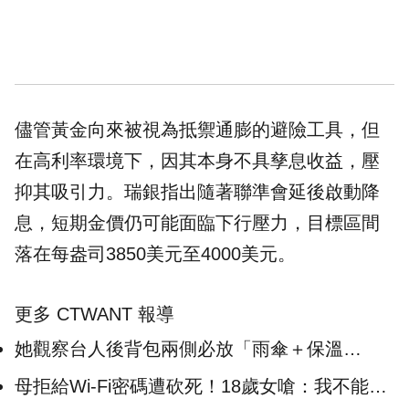
儘管黃金向來被視為抵禦通膨的避險工具，但
在高利率環境下，因其本身不具孳息收益，壓
抑其吸引力。瑞銀指出隨著聯準會延後啟動降
息，短期金價仍可能面臨下行壓力，目標區間
落在每盎司3850美元至4000美元。
更多 CTWANT 報導
她觀察台人後背包兩側必放「雨傘＋保溫
杯」？ 網笑：從小學起就是標配
母拒給Wi-Fi密碼遭砍死！18歲女嗆：我不能用