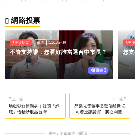
網路投票
110人已投
7天後結束
單選
6天
不管支持誰，您看好誰當選台中市長？
您支
投票去
上一篇
下一篇
地獄朝鮮搏翻身！韓國「螞
晶采光電董事長驚傳離世 公
蟻」借錢炒股贏台灣
司發重訊證實：將召開董事
會
廣告 / 請繼續往下閱讀