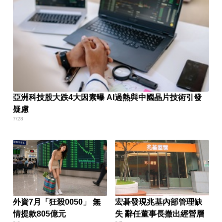
亞洲科技股大跌4大因素曝 AI過熱與中國晶片技術引發
疑慮
7/28
外資7月「狂殺0050」 無
宏碁發現兆基內部管理缺
情提款805億元
失 辭任董事長撤出經營層