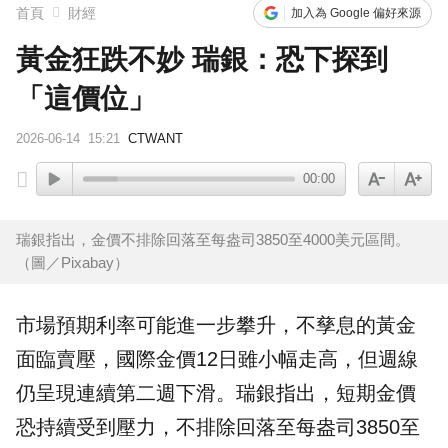
首頁
財經
加入為 Google 偏好來源
黃金狂跌不妙 瑞銀：恐下探到
「這價位」
2026-06-14
15:21
CTWANT
00:00
瑞銀指出，金價不排除回落至每盎司3850至4000美元區間。
（圖／Pixabay）
市場
預期利率可能進一步攀升，不孳息的
黃金
面臨賣壓，國際
金價
12日雖小幅走高，但週線
仍呈現連續第二週下滑。
瑞銀
指出，短期金價
恐持續受到壓力，不排除回落至每盎司3850至