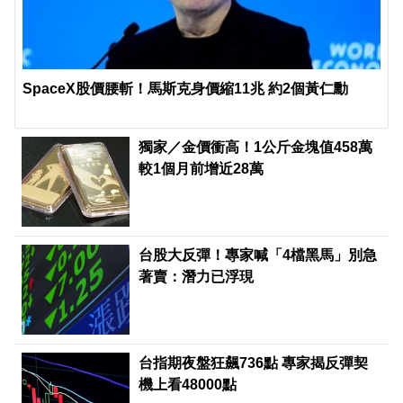
SpaceX股價腰斬！馬斯克身價縮11兆 約2個黃仁勳
獨家／金價衝高！1公斤金塊值458萬
較1個月前增近28萬
台股大反彈！專家喊「4檔黑馬」別急
著賣：潛力已浮現
台指期夜盤狂飆736點 專家揭反彈契
機上看48000點