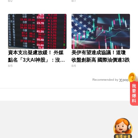
8/2
8/7
資本支出疑慮放緩！ 外媒
美伊有望達成協議！道瓊
點名「3大AI神股」：沒它
收盤創新高 國際油價連3跌
8/5
8/6
不行
Recommended by
你也有膝蓋喀喀響？醫揭1習慣 恐
害越走越沒力
快訊／國2油罐車撞休旅「打橫匝
道」 路段塞爆了！