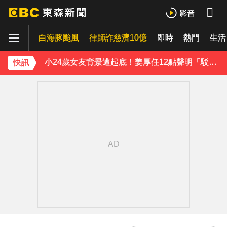
王子不倫粿粿判賠百萬！神隱9月「二度發聲」：行過死陰的幽谷
白海豚颱風
下載東森App，隨時掌握天下大小事！
律師詐慈濟10億
即時
熱門
生活
小24歲女友背景遭起底！姜厚任12點聲明「駁小三傳聞」：你在講三小？
快訊