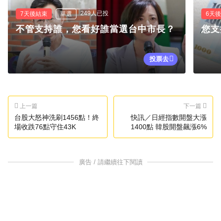
249人已投
7天後結束
單選
6天
不管支持誰，您看好誰當選台中市長？
您支
投票去
上一篇
下一篇
台股大怒神洗刷1456點！終
快訊／日經指數開盤大漲
場收跌76點守住43K
1400點 韓股開盤飆漲6%
廣告 / 請繼續往下閱讀