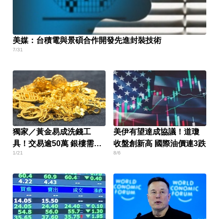
美媒：台積電與景碩合作開發先進封裝技術
7/31
獨家／黃金易成洗錢工
美伊有望達成協議！道瓊
具！交易逾50萬 銀樓需通
收盤創新高 國際油價連3跌
1/21
8/6
報金資