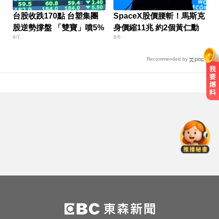
台股收跌170點 台塑集團
SpaceX股價腰斬！馬斯克
股逆勢撐盤 「雙寶」噴5%
身價縮11兆 約2個黃仁勳
8/7
8/6
Recommended by
快訊／白海豚逼近！新竹縣尖石、
五峰「8校停課」
快訊／國2油罐車撞休旅「打橫匝
道」 路段塞爆了！
俄軍空襲烏克蘭首都基輔及周邊區
域 造成4人喪命
快訊／白海豚逼近！新竹縣尖石、
五峰「8校停課」