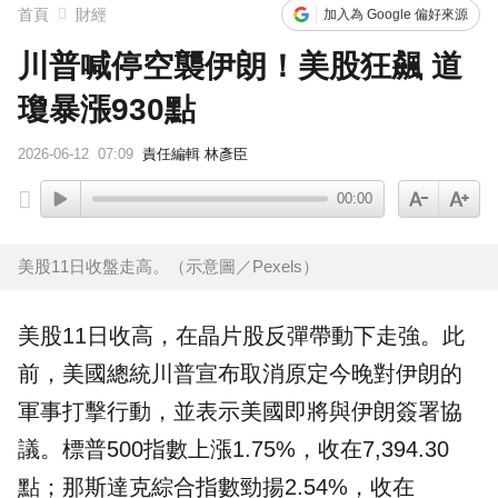
首頁
財經
加入為 Google 偏好來源
川普喊停空襲伊朗！美股狂飆 道
瓊暴漲930點
2026-06-12
07:09
責任編輯 林彥臣
00:00
美股11日收盤走高。（示意圖／Pexels）
美股
11日收高，在晶片股反彈帶動下走強。此
前，美國總統川普宣布取消原定今晚對伊朗的
軍事打擊行動，並表示美國即將與伊朗簽署協
議。
標普500
指數上漲1.75%，收在7,394.30
點；
那斯達克
綜合指數勁揚2.54%，收在