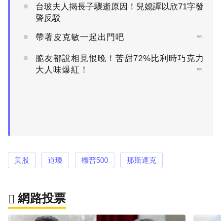
台玻夫人揭長子驟逝原因！兒媳譚以欣71字發
聲反駁
帶著皮克敏一起出門吧
PR
脆友都說相見恨晚！苦甜72%比利時巧克力
大人味爆紅！
PR
美股
道瓊
標普500
那斯達克
網路投票