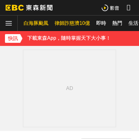
42歲情色女星要結婚了！甜嫁「前職棒選手」浪漫告白：迅速奪走我的心
白海豚颱風
律師詐慈濟10億
即時
熱門
吳東諺結婚10年超寵妻！「主動帶娃」羨煞人妻女星 她認了：心很酸
生活
下載東森App，隨時掌握天下大小事！
快訊
才連莊金鐘紅毯主持！夏和熙突曝「像被卡車撞」備賽狂操滿手繭