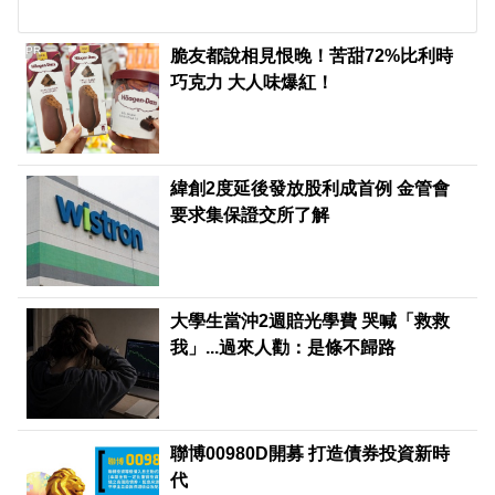
PR
脆友都說相見恨晚！苦甜72%比利時
巧克力 大人味爆紅！
緯創2度延後發放股利成首例 金管會
要求集保證交所了解
大學生當沖2週賠光學費 哭喊「救救
我」...過來人勸：是條不歸路
聯博00980D開募 打造債券投資新時
代