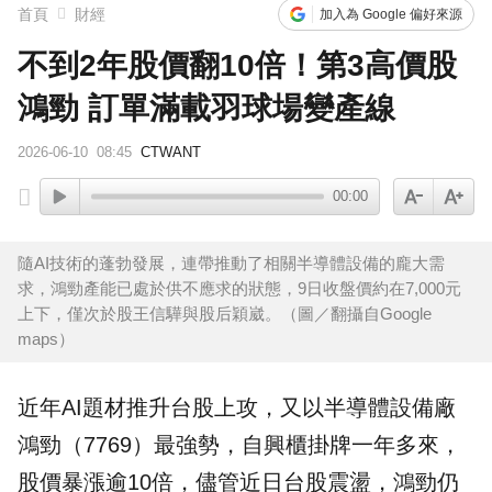
橋上懸掛5屍體！墨西哥小鎮爆慘案 居民嘆：晚上如鬼城
首頁
財經
加入為 Google 偏好來源
不到2年股價翻10倍！第3高價股
鴻勁 訂單滿載羽球場變產線
2026-06-10
08:45
CTWANT
00:00
隨AI技術的蓬勃發展，連帶推動了相關半導體設備的龐大需
求，鴻勁產能已處於供不應求的狀態，9日收盤價約在7,000元
上下，僅次於股王信驊與股后穎崴。（圖／翻攝自Google
maps）
近年
AI
題材推升
台股
上攻，又以
半導體
設備廠
鴻勁
（7769）最強勢，自興櫃掛牌一年多來，
股價
暴漲逾10倍，儘管近日台股震盪，鴻勁仍