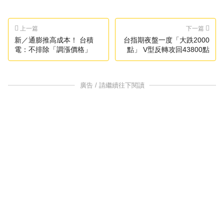
上一篇
下一篇
新／通膨推高成本！ 台積
台指期夜盤一度「大跌2000
電：不排除「調漲價格」
點」 V型反轉攻回43800點
廣告 / 請繼續往下閱讀