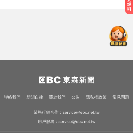
跌倒竟成致命殺手？醫揭長輩防骨
鬆失智三關鍵
快訊／最新預報出爐！ 2縣市風力
達「停班停課」標準
台玻夫人挨控冷血母！譚以欣完成
亡夫遺願 107字認了想報復
跌倒竟成致命殺手？醫揭長輩防骨
鬆失智三關鍵
快訊／最新預報出爐！ 2縣市風力
聯絡我們
新聞自律
關於我們
公告
隱私權政策
常見問題
達「停班停課」標準
業務行銷合作：
service@ebc.net.tw
用戶服務：
service@ebc.net.tw