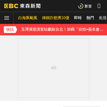
TWICE定延不續約！手寫信宣布離開JYP 簽新東家成邊佑錫師妹
白海豚颱風
律師詐慈濟10億
即時
熱門
生活
玉澤演巡演首站獻給台北！加碼「自拍+簽名會」 寵粉無極限
快訊／方志友、楊銘威離婚 「無法再做情人、永遠是家人」
快訊
富婆砸錢拍短劇塞60場吻戲！男星爆「開房被包養」 親上火線揭真相
SEVENTEEN勝寬、Dino同天入伍！玟奎9月服替代役
泰男團Dragon 5男星爆死訊！騎單車離家失聯 陳屍河中驚見「20公斤重物」
女星告別9年演藝圈！轉行當計程車司機 曝收入：比演員賺更多
蔡阿嘎陷爭議！蘿拉神隱19個月首發文 遭酸「詐騙集團回歸」回應了
下載東森App，隨時掌握天下大小事！