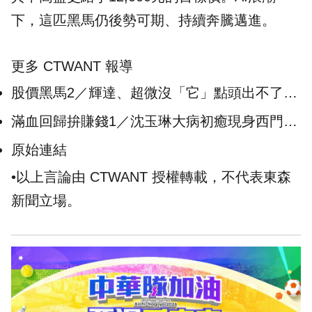
下，這匹黑馬仍後勢可期、持續奔騰邁進。
更多 CTWANT 報導
股價黑馬2／輝達、超微沒「它」點頭出不了
貨 買設備送工程師打響名號
滿血回歸拚賺錢1／沈玉琳大病初癒現身西門町
錄影 禁菸區內3度違法抽加熱菸
原始連結
•以上言論由 CTWANT 授權轉載，不代表東森
新聞立場。