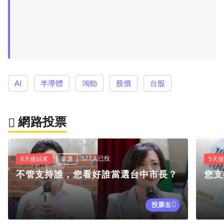
AI
半導體
鴻勁
股價
台股
網路投票
577人已投
6天後結束
單選
5天
不管支持誰，您看好誰當選台中市長？
您支
投票去