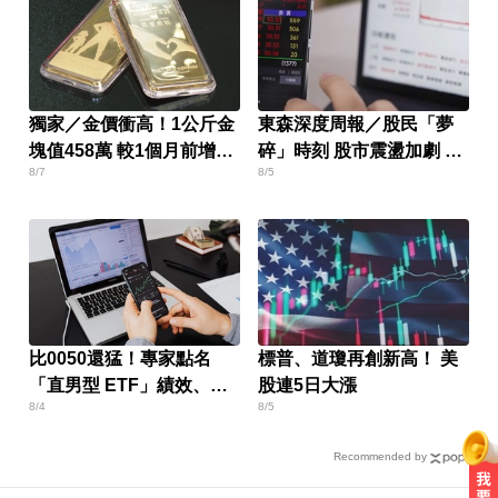
獨家／金價衝高！1公斤金
東森深度周報／股民「夢
塊值458萬 較1個月前增近
碎」時刻 股市震盪加劇 投
8/7
8/5
28萬
資迷思現形
比0050還猛！專家點名
標普、道瓊再創新高！ 美
「直男型 ETF」績效、抗
股連5日大漲
8/4
8/5
跌一次勝出
Recommended by