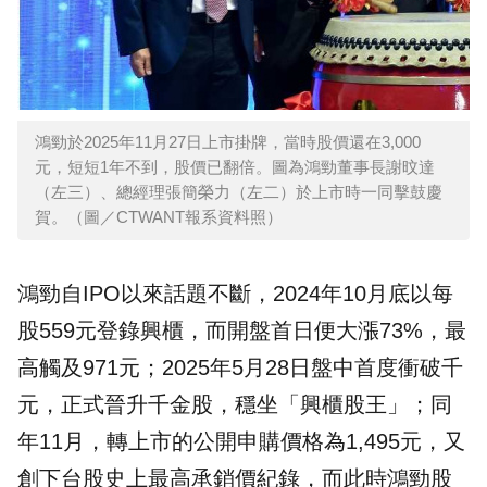
鴻勁於2025年11月27日上市掛牌，當時股價還在3,000
元，短短1年不到，股價已翻倍。圖為鴻勁董事長謝旼達
（左三）、總經理張簡榮力（左二）於上市時一同擊鼓慶
賀。（圖／CTWANT報系資料照）
鴻勁自IPO以來話題不斷，2024年10月底以每
股559元登錄興櫃，而開盤首日便大漲73%，最
高觸及971元；2025年5月28日盤中首度衝破千
元，正式晉升千金股，穩坐「興櫃股王」；同
年11月，轉上市的公開申購價格為1,495元，又
創下台股史上最高承銷價紀錄，而此時鴻勁股