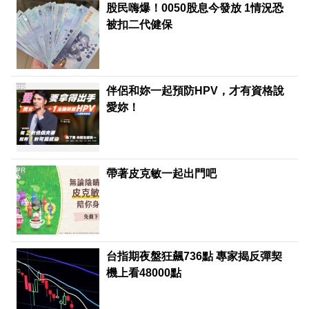
股民嗨爆！0050股息今發放 1情況恐
被扣二代健保
PR
伴侶和妳一起預防HPV，才有資格說
愛妳！
PR
帶著皮克敏一起出門吧
台指期夜盤狂飆736點 專家揭反彈契
機上看48000點