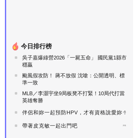
今日排行榜
吳子嘉爆綠營2026「一屍五命」 國民黨1縣市
穩贏
颱風假攻防！ 蔣不放假 沈嗆：公開透明、標
準一致
MLB／李灝宇坐9局板凳不打緊！10局代打當
英雄奪勝
伴侶和妳一起預防HPV，才有資格說愛妳！
PR
帶著皮克敏一起出門吧
PR