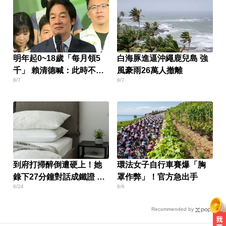
明年起0~18歲「每月領5
白海豚進逼沖繩鹿兒島 強
千」 賴清德喊：此時不生
風豪雨26萬人撤離
8/7
8/7
待何時
到府打掃醉倒遭硬上！她
環法女子自行車賽爆「胸
錄下27分鐘對話成鐵證 屏
罩作弊」！官方急出手
6/24
8/6
東男慘了
Recommended by