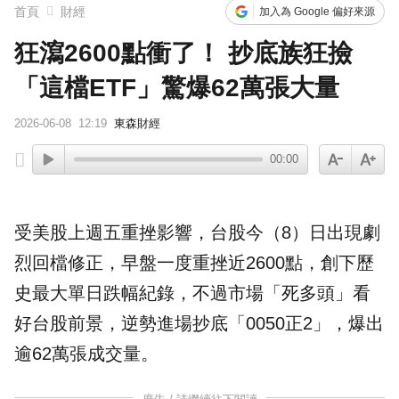
首頁
財經
加入為 Google 偏好來源
狂瀉2600點衝了！ 抄底族狂撿
「這檔ETF」驚爆62萬張大量
2026-06-08
12:19
東森財經
00:00
受美股上週五重挫影響，
台股
今（8）日出現劇
烈回檔修正，早盤一度重挫近2600點，創下歷
史最大單日跌幅紀錄，不過市場「死多頭」看
好台股前景，逆勢進場抄底「
0050
正2」，爆出
逾62萬張成交量。