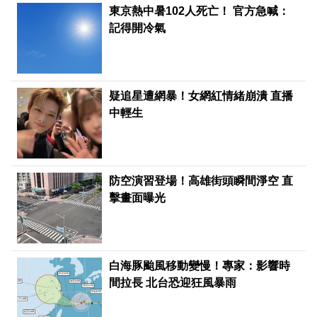
東京熱中暑102人死亡！ 官方急喊：
記得開冷氣
疑追星遭網暴！女網紅情緒崩潰 直播
中輕生
防空演習登場！高雄街頭瞬間淨空 直
擊畫面曝光
白海豚颱風移動變慢！專家：影響時
間拉長 北台恐迎狂風暴雨