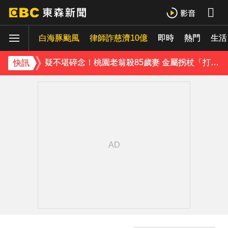
《理財達人秀》X 安聯投信免費講座報名中！搶先卡位 2027
白海豚颱風
下載東森App，隨時掌握天下大小事！
律師詐慈濟10億
即時
熱門
生活
疑不堪碎念！桃園老翁殺85歲妻 金屬拐杖「打斷成兩截」
快訊