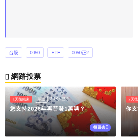
台股
0050
ETF
0050正2
網路投票
3.4K人已投
1天後結束
單選
2天
您支持2026年再普發1萬嗎？
你支
投票去