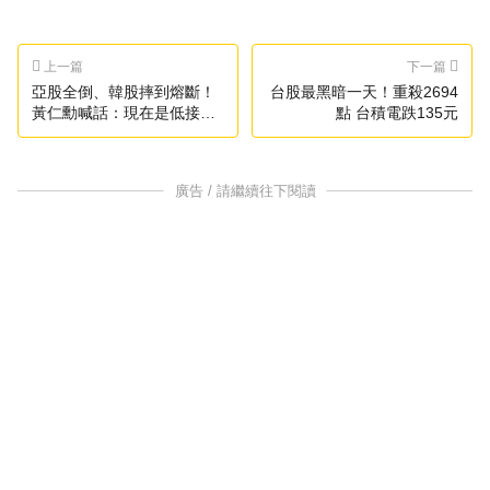
上一篇
下一篇
亞股全倒、韓股摔到熔斷！
台股最黑暗一天！重殺2694
黃仁勳喊話：現在是低接好
點 台積電跌135元
時機
廣告 / 請繼續往下閱讀