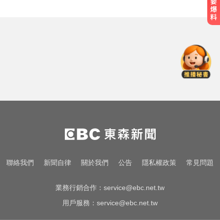
愛玩車／無聲超跑失寵 瑪莎拉蒂將
回歸V8手排
慈濟採購BNT疫苗被詐10億！醫：4
年後還陳時中清白
愛玩車／700匹馬力！奧斯頓馬丁
DB12 S登場
愛玩車／無聲超跑失寵 瑪莎拉蒂將
回歸V8手排
慈濟採購BNT疫苗被詐10億！醫：4
聯絡我們
新聞自律
關於我們
公告
隱私權政策
常見問題
年後還陳時中清白
業務行銷合作：
service@ebc.net.tw
用戶服務：
service@ebc.net.tw