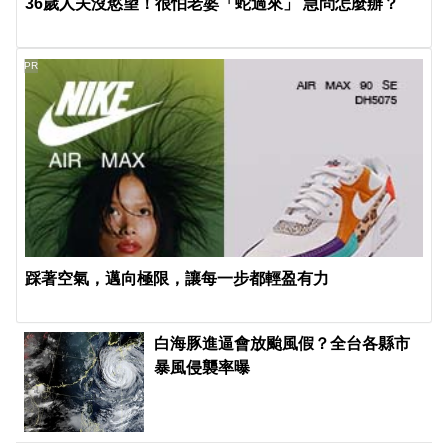
36歲人夫沒慾望！很怕老婆「蛇過來」 急問怎麼辦？
PR
踩著空氣，邁向極限，讓每一步都輕盈有力
白海豚進逼會放颱風假？全台各縣市
暴風侵襲率曝