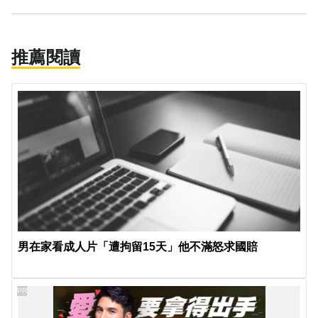
推薦閱讀
男在家看成人片「遭拘留15天」他不滿怒求國賠
PR