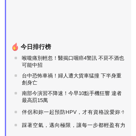
今日排行榜
喉嚨痛別輕忽！醫揭口咽癌4警訊 不菸不酒也
可能中招
台中恐怖車禍！婦人遭大貨車猛撞 下半身重
創身亡
南部今演習不降速！今早10點手機狂響 違者
最高罰15萬
伴侶和妳一起預防HPV，才有資格說愛妳！
PR
踩著空氣，邁向極限，讓每一步都輕盈有力
PR