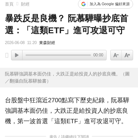
首頁
財經
加入為 Google 偏好來源
暴跌反是良機？ 阮慕驊曝抄底首
選：「這類ETF」進可攻退可守
2026-06-08
11:20
東森財經
00:00
阮慕驊強調基本面仍佳，大跌正是給投資人的抄底良機。（圖
／翻攝自阮慕驊臉書）
台股
盤中狂瀉近2700點寫下歷史紀錄，阮慕驊
強調基本面仍佳，大跌正是給投資人的
抄底
良
機，第一波首選「這類
ETF
」進可攻退可守。
廣告 / 請繼續往下閱讀