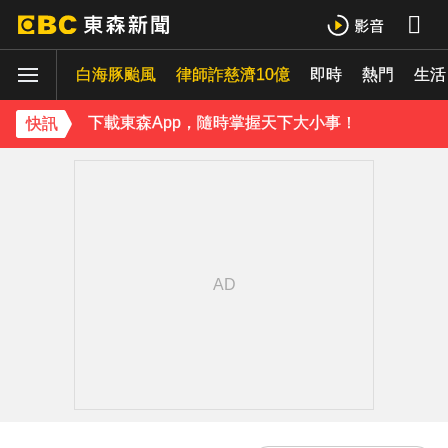
《理財達人秀》X 安聯投信免費講座報名中！搶先卡位 2027
白海豚颱風
下載東森App，隨時掌握天下大小事！
律師詐慈濟10億
即時
熱門
生活
《理財達人秀》X 安聯投信免費講座報名中！搶先卡位 2027
快訊