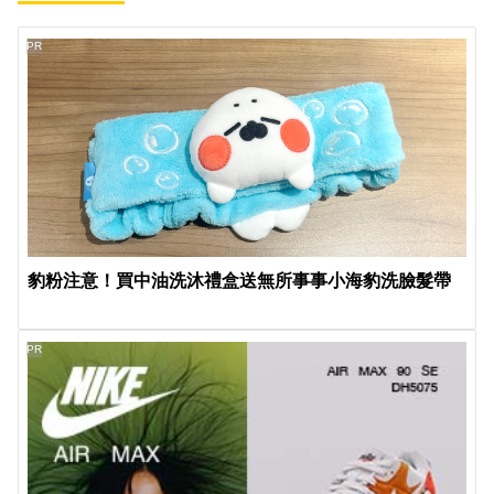
PR
豹粉注意！買中油洗沐禮盒送無所事事小海豹洗臉髮帶
PR