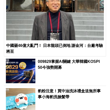
中國砸46億大亂鬥！ 日本龍頭已倒地 謝金河：台廠考驗
將至
PR
009829掌握AI關鍵 大華韓國KOSPI
50今強勢開募
PR
豹粉注意！買中油洗沐禮盒送無所事
事小海豹洗臉髮帶