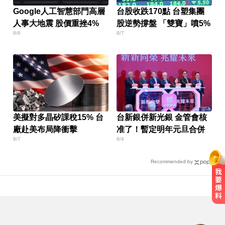
Google人工智慧部門高層
台股收跌170點 台塑集團
人事大地震 股價重挫4%
股逆勢撐盤 「雙寶」噴5%
8/6
8/7
美擬對多晶矽課稅15% 台
台新銀併新光銀 金管會核
廠赴美布局降衝擊
准了！暫定明年元旦合併
8/7
8/4
Recommended by
明天會放颱風假嗎？8縣市達「停班
課標準」