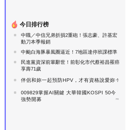
今日排行榜
中職／中信兄弟折損2重砲！張志豪、許基宏
動刀本季報銷
中颱白海豚暴風圈逼近！7地區達停班課標準
民進黨資深前輩辭世！前彰化市代蔡裕昌罹癌
享壽71歲
伴侶和妳一起預防HPV，才有資格說愛妳！
PR
009829掌握AI關鍵 大華韓國KOSPI 50今
強勢開募
PR