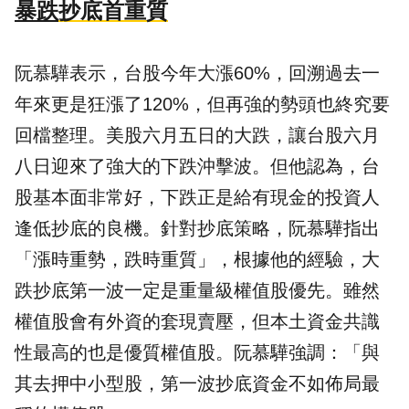
暴跌
抄底首重質
阮慕驊表示，台股今年大漲60%，回溯過去一
年來更是狂漲了120%，但再強的勢頭也終究要
回檔整理。美股六月五日的大跌，讓台股六月
八日迎來了強大的下跌沖擊波。但他認為，台
股基本面非常好，下跌正是給有現金的投資人
逢低抄底的良機。針對抄底策略，阮慕驊指出
「漲時重勢，跌時重質」，根據他的經驗，大
跌抄底第一波一定是重量級權值股優先。雖然
權值股會有外資的套現賣壓，但本土資金共識
性最高的也是優質權值股。阮慕驊強調：「與
其去押中小型股，第一波抄底資金不如佈局最