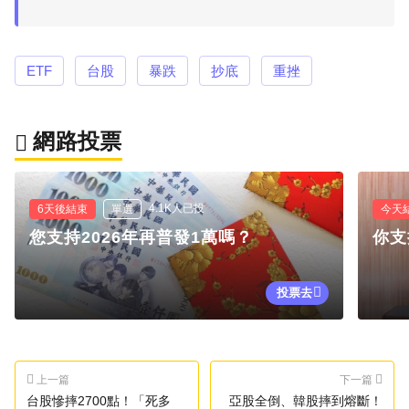
ETF
台股
暴跌
抄底
重挫
網路投票
4.1K人已投
6天後結束
單選
今天
您支持2026年再普發1萬嗎？
你支
投票去
上一篇
下一篇
台股慘摔2700點！「死多
亞股全倒、韓股摔到熔斷！