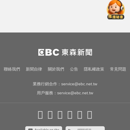
NBA／灰熊前鋒克拉克死因出爐 法
醫認定毒品意外
熊本強震！台灣送帳篷成搶手物資
日網讚：比政府還快
明天會放颱風假嗎？8縣市達「停班
課標準」
NBA／灰熊前鋒克拉克死因出爐 法
聯絡我們
新聞自律
關於我們
公告
隱私權政策
常見問題
醫認定毒品意外
業務行銷合作：
service@ebc.net.tw
用戶服務：
service@ebc.net.tw