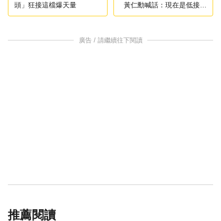
頭」狂接這檔爆天量
黃仁勳喊話：現在是低接好
時機
廣告 / 請繼續往下閱讀
推薦閱讀