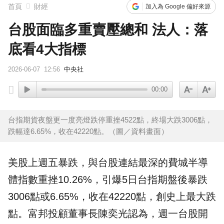
首頁
財經
加入為 Google 偏好來源
台股面臨多重賣壓總和 法人：落
底看4大指標
2026-06-07
12:56
中央社
00:00
台指期貨夜盤更一度亮燈跌停重挫4522點，終場大跌3006點，
跌幅達6.65%，收在42220點。（圖／資料畫面）
美股
上週五暴跌，與
台股
連結最深的
費城半導
體
指數重挫10.26%，引爆5日台指期盤後暴跌
3006點或6.65%，收在42220點，創史上最大跌
點。富邦投顧董事長
陳奕光
認為，週一台股開