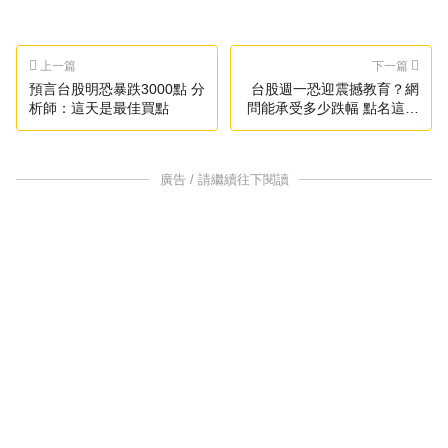
上一篇
下一篇
預言台股明恐暴跌3000點 分
台股週一恐迎震撼教育？網
析師：這天是最佳買點
問能承受多少跌幅 點名這類
人最慘
廣告 / 請繼續往下閱讀