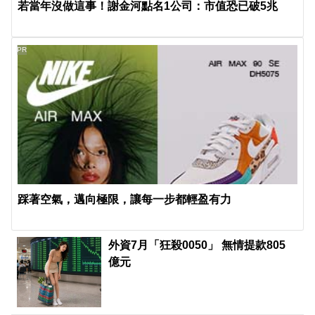
若當年沒做這事！謝金河點名1公司：市值恐已破5兆
PR
踩著空氣，邁向極限，讓每一步都輕盈有力
外資7月「狂殺0050」 無情提款805
億元