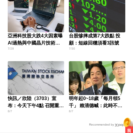
亞洲科技股大跌4大因素曝
台股慘摔成第7大跌點 投
AI過熱與中國晶片技術引
顧：短線回穩須看3訊號
7/28
7/30
發疑慮
快訊／欣陸（3703）宣
明年起0~18歲「每月領5
布：今天下午4點 召開重訊
千」 賴清德喊：此時不生
8/7
8/7
記者會
待何時
Recommended by