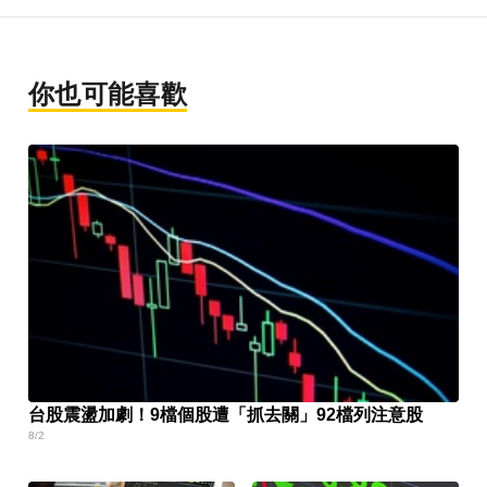
你也可能喜歡
台股震盪加劇！9檔個股遭「抓去關」92檔列注意股
8/2