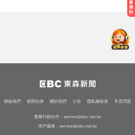
無懼白海豚風雨！企聯父親節回歸
張庭瑜、張正韋用勝利感謝老爸
涉製毒、跨國販毒！埃及女星被判
死刑
跨性別參賽議題延燒！NBA前球星
宣布參加WNBA選秀
無懼白海豚風雨！企聯父親節回歸
張庭瑜、張正韋用勝利感謝老爸
涉製毒、跨國販毒！埃及女星被判
聯絡我們
新聞自律
關於我們
公告
隱私權政策
常見問題
死刑
業務行銷合作：
service@ebc.net.tw
用戶服務：
service@ebc.net.tw