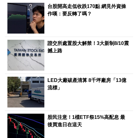
台股開高走低收跌170點 網見外資操
作嘆：要反轉了嗎？
證交所處置股大解禁！3大新制8/10震
撼上路
LED大廠破產清算 8千坪廠房「13億
流標」
股民注意！1檔ETF祭15%高配息 最
後買進日在這天