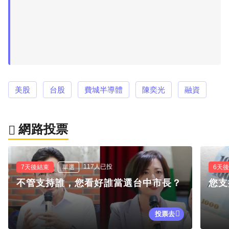
美股
台股
費城半導體
陳奕光
融資
網路投票
117人已投
7天後結束
單選
6天
不管支持誰，您看好誰當選台中市長？
您支
投票去