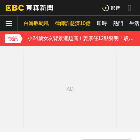
王子不倫粿粿判賠百萬！神隱9月「二度發聲」：行過死陰的幽谷
白海豚颱風
下載東森App，隨時掌握天下大小事！
律師詐慈濟10億
即時
熱門
生活
小24歲女友背景遭起底！姜厚任12點聲明「駁小三傳聞」：你在講三小？
快訊