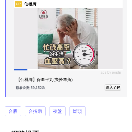
仙桃牌
PR
ads by popIn
【仙桃牌】保血平丸(去羚羊角)
深入了解
觀看次數 59,152次
台股
台指期
夜盤
斷頭