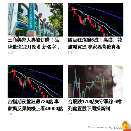
三商美邦人壽被併購！品
國巨狂瀉逾6成！高盛、花
牌最快12月改名 新名字曝
旗喊買進 專家揭背後真相
4/20
8/8
光
台指期夜盤狂飆736點 專
台股跌170點失守季線 6檔
家揭反彈契機上看48000點
列處置股下周採新制
8/8
8/7
Recommended by