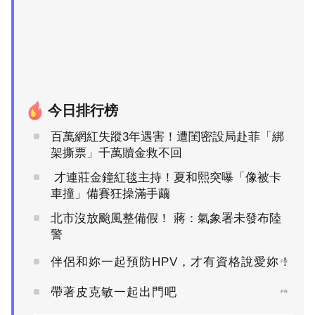
今日排行榜
百萬網紅失蹤3年遇害！遭閨密設局赴菲「綁
架撕票」千萬贖金救不回
才連莊金鐘紅毯主持！夏和熙突曝「像被卡
車撞」備賽狂操滿手繭
北市沒放颱風整備假！ 蔣：氣象署未發布陸
警
伴侶和妳一起預防HPV，才有資格說愛妳！
PR
帶著皮克敏一起出門吧
PR