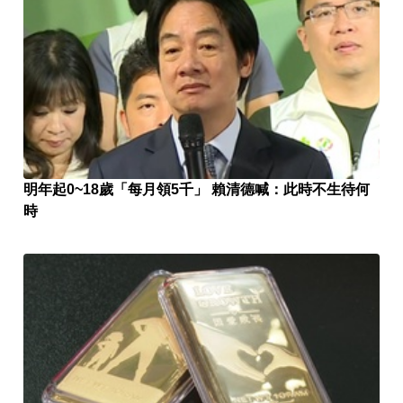
明年起0~18歲「每月領5千」 賴清德喊：此時不生待何
時