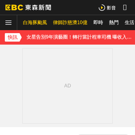
泰男團Dragon 5男星爆死訊！騎單車離家失聯 陳屍河中驚見「20公斤重物」
白海豚颱風
律師詐慈濟10億
即時
熱門
生活
女星告別9年演藝圈！轉行當計程車司機 曝收入：比演員賺更多
快訊
蔡阿嘎陷爭議！蘿拉神隱19個月首發文 遭酸「詐騙集團回歸」回應了
肥大叔猝逝5天！原訂明直播說明突喊卡 團隊忍痛曝原因
下載東森App，隨時掌握天下大小事！
知三當三等渣男分手！他被正宮抓包竟「原諒和好」妹子崩潰