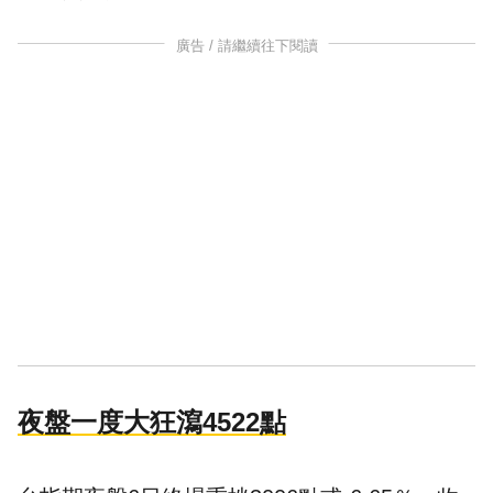
廣告 / 請繼續往下閱讀
夜盤一度大狂瀉4522點