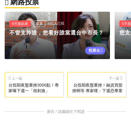
網路投票
491人已投
6天後結束
單選
5天
不管支持誰，您看好誰當選台中市長？
您支
投票去
上一篇
下一篇
台指期夜盤重挫3006點！專
台指期夜盤重挫！融資買股
家曝下週一「很刺激」
挫咧等 專家嘆：下週恐畢業
廣告 / 請繼續往下閱讀