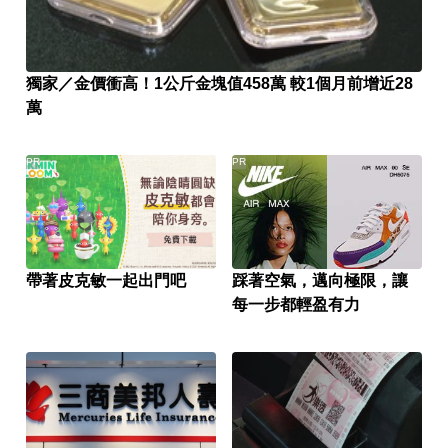
獨家／金價衝高！1公斤金塊值458萬 較1個月前增近28
萬
PR
PR
帶著皮克敏一起出門吧
踩著空氣，邁向極限，讓
每一步都輕盈有力