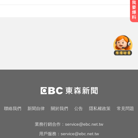
慈濟買BNT遭詐10.6億！內部信還
原疫苗採購過程
影／國道雨天驚魂！小貨車疑遇水
漂「方向盤抓不住」翻車
拍板了！賴總統：0-18歲每月5千明
年起發放
慈濟買BNT遭詐10.6億！內部信還
原疫苗採購過程
影／國道雨天驚魂！小貨車疑遇水
聯絡我們
新聞自律
關於我們
公告
隱私權政策
常見問題
漂「方向盤抓不住」翻車
業務行銷合作：
service@ebc.net.tw
用戶服務：
service@ebc.net.tw