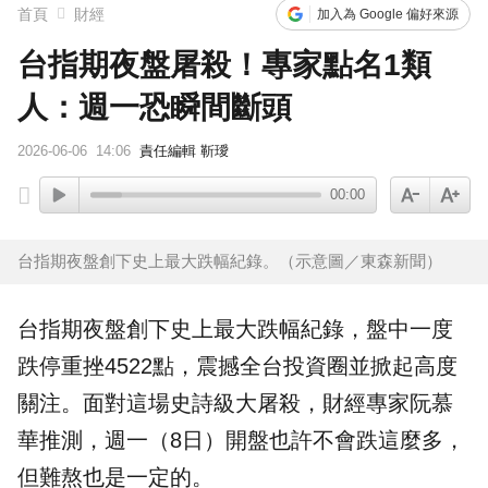
首頁
財經
加入為 Google 偏好來源
台指期夜盤屠殺！專家點名1類
人：週一恐瞬間斷頭
2026-06-06
14:06
責任編輯 靳璦
00:00
台指期夜盤創下史上最大跌幅紀錄。（示意圖／東森新聞）
台指期
夜盤
創下史上最大跌幅紀錄，盤中一度
跌停重挫4522點，震撼全台投資圈並掀起高度
關注。面對這場史詩級大屠殺，財經專家阮慕
華推測，週一（8日）開盤也許不會跌這麼多，
但難熬也是一定的。