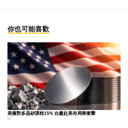
你也可能喜歡
美擬對多晶矽課稅15% 台廠赴美布局降衝擊
8/7