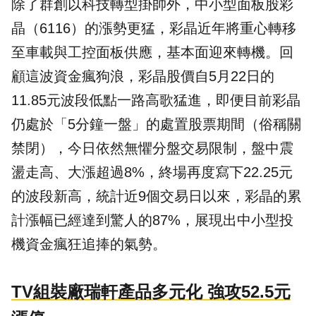
除了群創以科技轉型掛帥外，中小型
面板股
彩
晶（6116）的漲勢更猛，彩晶近年將重心轉移
至車載與工控面板供應，基本面迎來轉機。回
顧這波資金瘋狗浪，彩晶股價自5月22日的
11.85元波段低點一路高歌猛進，即便目前彩晶
仍處於「5分鐘一盤」的處置股票期間（俗稱關
禁閉），今日依然無懼分盤交易限制，盤中震
盪走高、大漲超過8%，終場再度寫下22.25元
的波段新高，統計近9個交易日以來，彩晶的累
計漲幅已經達到驚人的87%，展現出中小型投
機資金瘋狂追捧的氣勢。
TV組裝廠瑞軒產品多元化 強攻52.5元