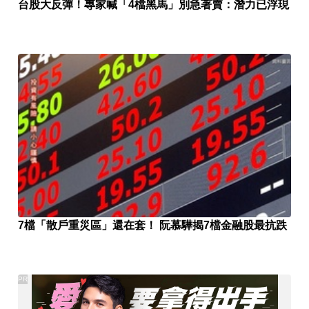
台股大反彈！專家喊「4檔黑馬」別急著賣：潛力已浮現
7檔「散戶重災區」還在套！ 阮慕驊揭7檔金融股最抗跌
PR