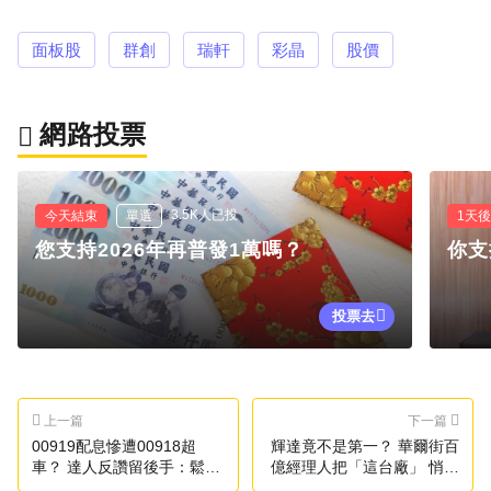
面板股
群創
瑞軒
彩晶
股價
網路投票
3.5K人已投
今天結束
單選
1天
您支持2026年再普發1萬嗎？
你支
投票去
上一篇
下一篇
00919配息慘遭00918超
輝達竟不是第一？ 華爾街百
車？ 達人反讚留後手：鬆了
億經理人把「這台廠」 悄悄
一口氣
買成最大持股