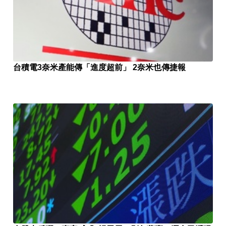
台積電3奈米產能傳「進度超前」 2奈米也傳捷報