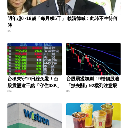
明年起0~18歲「每月領5千」 賴清德喊：此時不生待何
時
8/7
台積失守10日線免驚！台
台股震盪加劇！9檔個股遭
股震盪逾千點「守住43K」
「抓去關」92檔列注意股
8/4
8/2