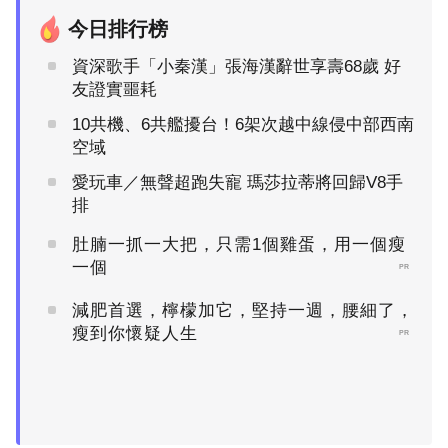
今日排行榜
資深歌手「小秦漢」張海漢辭世享壽68歲 好
友證實噩耗
10共機、6共艦擾台！6架次越中線侵中部西南
空域
愛玩車／無聲超跑失寵 瑪莎拉蒂將回歸V8手
排
肚腩一抓一大把，只需1個雞蛋，用一個瘦
一個
PR
減肥首選，檸檬加它，堅持一週，腰細了，
瘦到你懷疑人生
PR