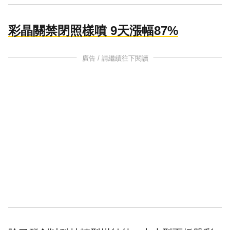
彩晶關禁閉照樣噴 9天漲幅87%
廣告 / 請繼續往下閱讀