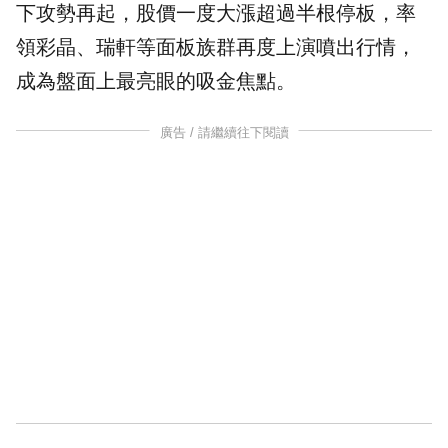
下攻勢再起，
股價
一度大漲超過半根停板，率
領
彩晶
、
瑞軒
等面板族群再度上演噴出行情，
成為盤面上最亮眼的吸金焦點。
廣告 / 請繼續往下閱讀