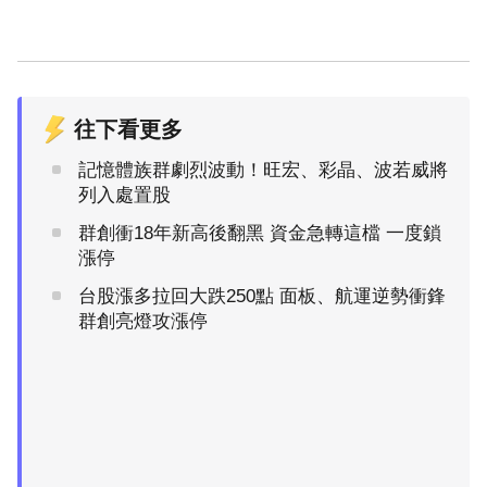
往下看更多
記憶體族群劇烈波動！旺宏、彩晶、波若威將
列入處置股
群創衝18年新高後翻黑 資金急轉這檔 一度鎖
漲停
台股漲多拉回大跌250點 面板、航運逆勢衝鋒
群創亮燈攻漲停