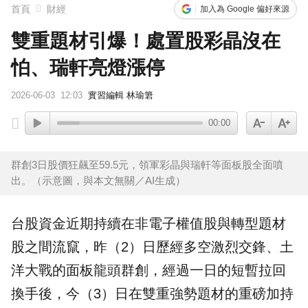
首頁
財經
加入為 Google 偏好來源
雙重題材引爆！處置股彩晶沒在
怕、瑞軒亮燈漲停
2026-06-03
12:03
實習編輯 林瑜䇹
00:00
群創3日股價狂飆至59.5元，領軍彩晶與瑞軒等面板股全面噴
出。（示意圖，與本文無關／AI生成）
台股資金近期持續在非電子權值股與轉型題材
股之間流竄，昨（2）日歷經多空激烈交鋒、土
洋大戰的面板龍頭
群創
，經過一日的短暫拉回
換手後，今（3）日在雙重強勢題材的重磅加持