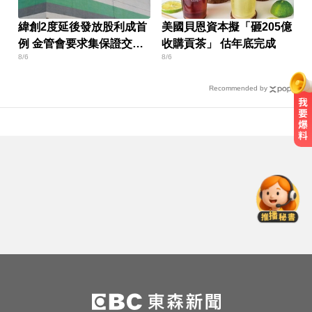
緯創2度延後發放股利成首
美國貝恩資本擬「砸205億
例 金管會要求集保證交所
收購貢茶」 估年底完成
8/6
8/6
了解
Recommended by
國中暑輔悲劇！小六升國一男學生
折斷掃把刺傷女師 右眼恐失明
愛玩車／鎳氫電池時代落幕 豐田迎
來電池大洗牌
台中恐怖車禍！婦人遭大貨車猛撞
下半身重創身亡
國中暑輔悲劇！小六升國一男學生
折斷掃把刺傷女師 右眼恐失明