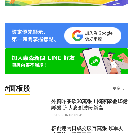
#面板股
更多
外資昨暴砍20萬張！國家隊砸15億
護盤 這大廠創波段新高
2026-06-03 09:49
群創連兩日成交破百萬張 領軍友