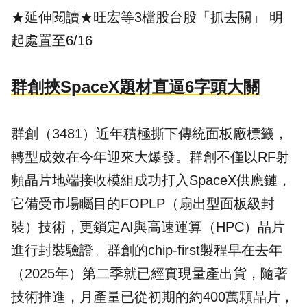
★延伸閱讀★
旺宏等3檔股台股「抓去關」 明
起處置至6/16
群創挾SpaceX題材直逼6字頭大關
群創（3481）近年積極撕下傳統面板廠標籤，
轉型成效在今年迎來大爆發。群創不僅以RF射
頻晶片地端接收模組成功打入SpaceX供應鏈，
它備受市場矚目的FOPLP（扇出型面板級封
裝）技術，更鎖定AI與高速運算（HPC）晶片
進行封裝驗證。群創的chip-first製程早在去年
（2025年）第二季就已經實現量產出貨，隨著
技術推進，月產量已從初期的約400萬顆晶片，