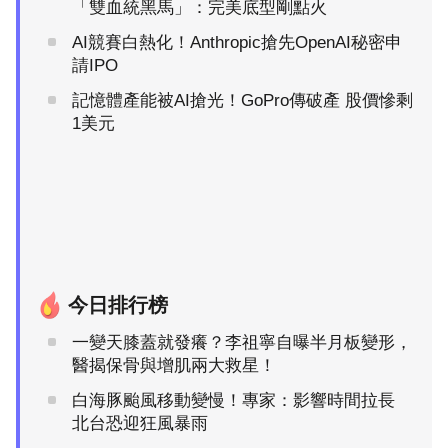
「雙血統黑馬」：完美底型剛點火
AI競賽白熱化！Anthropic搶先OpenAI秘密申
請IPO
記憶體產能被AI搶光！GoPro傳破產 股價慘剩
1美元
今日排行榜
一變天膝蓋就發癢？李祖寧自曝半月板變形，
醫揭保骨與增肌兩大救星！
白海豚颱風移動變慢！專家：影響時間拉長
北台恐迎狂風暴雨