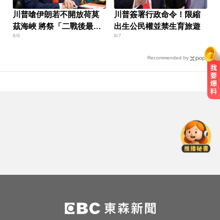
川普嗆伊朗若不開放荷莫
川普簽署行政命令！限縮
茲海峽 將祭「二戰後最大
出生公民權並禁生育旅遊
8/6
8/7
攻擊」
Recommended by
出國回台發燒狂拉！男竟罹傷寒 醫
示警：恐爆敗血症
國中暑輔悲劇！小六升國一男學生
折斷掃把刺傷女師 右眼恐失明
川普簽署行政命令！限縮出生公民
權並禁生育旅遊
出國回台發燒狂拉！男竟罹傷寒 醫
示警：恐爆敗血症