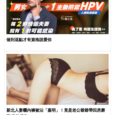
做到這點才有資格說愛你
新北人妻曬內褲被沾「嘉明」！竟是老公爺爺帶回房磨