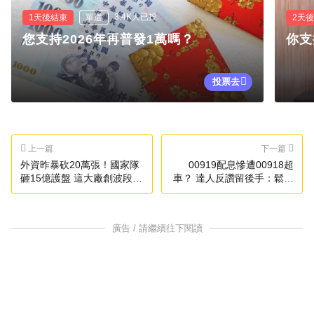
3.4K人已投
1天後結束
單選
2天
您支持2026年再普發1萬嗎？
你支
投票去
上一篇
下一篇
外資昨暴砍20萬張！國家隊
00919配息慘遭00918超
砸15億護盤 這大廠創波段新
車？ 達人反讚留後手：鬆了
高
一口氣
廣告 / 請繼續往下閱讀