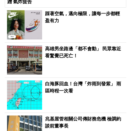
蹭 氣炸提告
PR
踩著空氣，邁向極限，讓每一步都輕
盈有力
高雄男坐路邊「都不會動」 民眾靠近
看驚覺已死亡！
白海豚回血！台灣「炸雨到發紫」 雨
區時程一次看
兆基屋管相關公司傳財務危機 檢調約
談前董事長