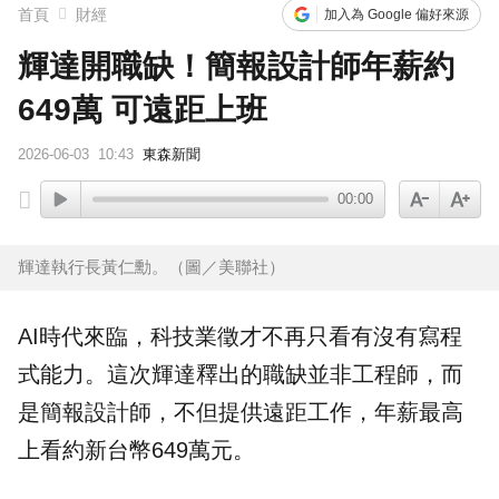
首頁
財經
加入為 Google 偏好來源
輝達開職缺！簡報設計師年薪約
649萬 可遠距上班
2026-06-03
10:43
東森新聞
00:00
輝達執行長黃仁勳。（圖／美聯社）
AI
時代來臨，
科技業
徵才不再只看有沒有寫程
式能力。這次
輝達
釋出的
職缺
並非工程師，而
是簡報設計師，不但提供遠距
工作
，年薪最高
上看約新台幣649萬元。