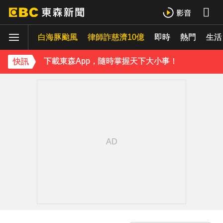
《理財達人秀》X 安聯投信免費講座報名中！搶先卡位 2027
白海豚颱風
律師詐慈濟10億
即時
熱門
生活
下載東森App，隨時掌握天下大小事！
快訊
白海豚颱風強襲日本！奄美逾3萬戶停電 沖繩5人受傷