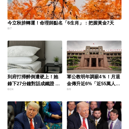
今立秋拚轉運！命理師點名「6生肖」：把握黃金7天
8/7
到府打掃醉倒遭硬上！她
軍公教明年調薪4％！月退
錄下27分鐘對話成鐵證 屏
金傳升近6%「近55萬人受
6/24
8/6
東男慘了
惠」