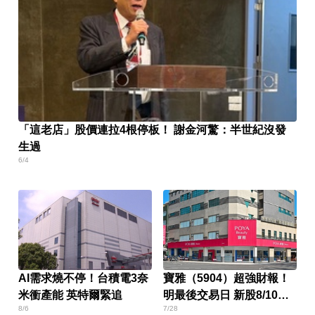
「這老店」股價連拉4根停板！ 謝金河驚：半世紀沒發
生過
6/4
AI需求燒不停！台積電3奈
寶雅（5904）超強財報！
米衝產能 英特爾緊追
明最後交易日 新股8/10股
8/6
7/28
價變十分之一