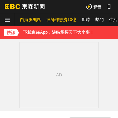
《理財達人秀》X 安聯投信免費講座報名中！搶先卡位 2027
白海豚颱風
律師詐慈濟10億
即時
熱門
生活
下載東森App，隨時掌握天下大小事！
快訊
《理財達人秀》X 安聯投信免費講座報名中！搶先卡位 2027