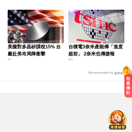
美擬對多晶矽課稅15% 台
台積電3奈米產能傳「進度
廠赴美布局降衝擊
超前」 2奈米也傳捷報
8/7
8/5
Recommended by
白海豚颱風強襲日本！奄美逾3萬戶
停電 沖繩5人受傷
出國回台發燒狂拉！男竟罹傷寒 醫
示警：恐爆敗血症