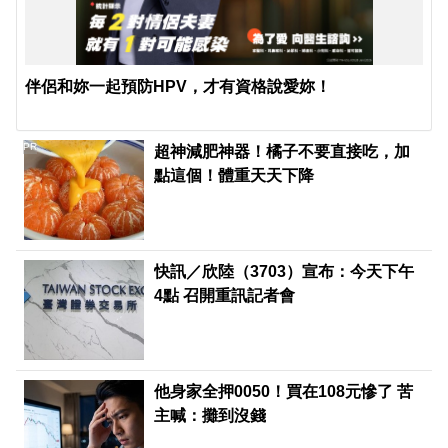
伴侶和妳一起預防HPV，才有資格說愛妳！
PR
超神減肥神器！橘子不要直接吃，加
點這個！體重天天下降
快訊／欣陸（3703）宣布：今天下午
4點 召開重訊記者會
他身家全押0050！買在108元慘了 苦
主喊：攤到沒錢