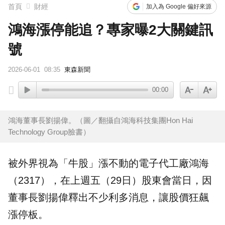
首頁
財經
加入為 Google 偏好來源
鴻海漲停能追？專家曝2大關鍵訊
號
2026-06-01
08:35
東森新聞
00:00
鴻海董事長劉揚偉。（圖／翻攝自鴻海科技集團Hon Hai
Technology Group 臉書）
被外界視為「牛股」漲不動的電子代工廠
鴻海
（2317），在上週五（29日）股東會當日，因
董事長劉揚偉釋出不少利多消息，讓股價狂飆
漲停
板。