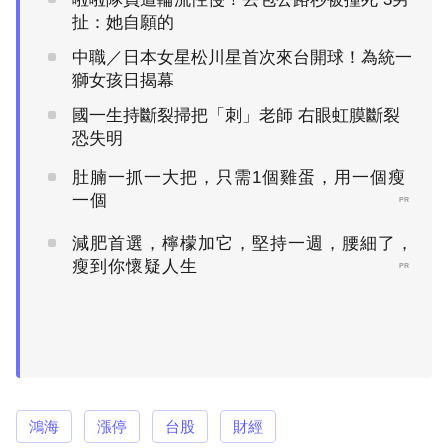
扯：她自願的
中職／日本女星松川星首次來台開球！為統一
獅女孩日揭幕
國一生持斷裂掃把「刺」老師 右眼虹膜斷裂
恐失明
肚腩一抓一大把，只需1個雞蛋，用一個瘦
一個
PR
減肥首選，檸檬加它，堅持一週，腰細了，
瘦到你懷疑人生
PR
鴻海
漲停
台股
財經