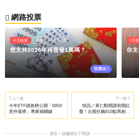
網路投票
3.5K人已投
今天結束
單選
1天
您支持2026年再普發1萬嗎？
你支
投票去
上一篇
下一篇
今年ETF績效榜公開「0050
快訊／黃仁勳開講前開紅
意外落榜」專家揭關鍵
盤！台股狂飆810點再創新
天價
廣告 / 請繼續往下閱讀