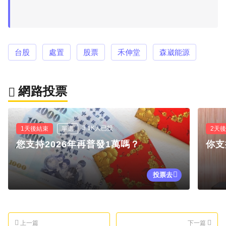
台股
處置
股票
禾伸堂
森崴能源
網路投票
3.1K人已投
1天後結束
單選
2天
您支持2026年再普發1萬嗎？
你支
投票去
上一篇
下一篇