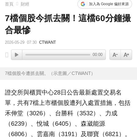
首頁
財經
加入為 Google 偏好來源
7檔個股今抓去關！這檔60分鐘撮
合最慘
2026-05-29
07:30
CTWANT
00:00
7檔個股今遭抓去關。（示意圖／CTWANT）
證交所與櫃買中心28日公告最新
處置
交易名
單，共有7檔上市櫃個股遭列入處置措施，包括
禾伸堂
（3026）、台勝科（3532）、力成
（6239）、悅城（6405）、
森崴能源
（6806）、雲嘉南（3191）及聯寶（6821）。