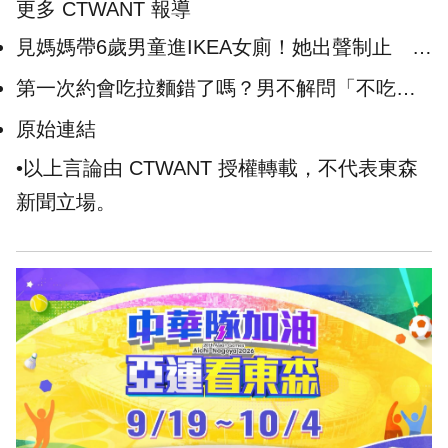
更多 CTWANT 報導
見媽媽帶6歲男童進IKEA女廁！她出聲制止 員
工曝法規：沒資格請人出去
第一次約會吃拉麵錯了嗎？男不解問「不吃
1500餐廳就出局」 心理師幫解惑
原始連結
•以上言論由 CTWANT 授權轉載，不代表東森
新聞立場。