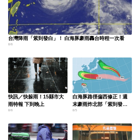
台灣降雨「紫到發白」！ 白海豚豪雨轟台時程一次看
8/6
快訊／快躲雨！15縣市大
白海豚路徑偏西修正！週
雨特報 下到晚上
末豪雨炸北部「紫到發
8/6
8/5
白」