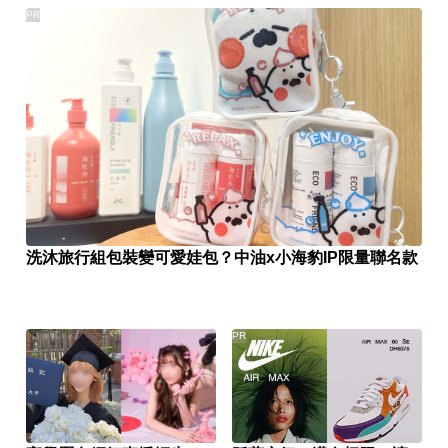
PR
洗沐旅行組包裝變可愛娃包？中油x小海豹IP限量聯名款
PR