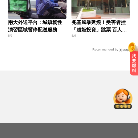
兩大外送平台：城鎮韌性
兆基風暴延燒！受害者控
演習區域暫停配送服務
「趙姬投資」跳票 百人怒
8/6
8/6
組自救會
Recommended by
加拿大2飛機空中相撞！ 1人墜池塘
身亡
才宣佈停播一週！網紅「肥大叔」
突離世 團隊發聲證實
MLB／李灝宇代打遭三振！老虎敗
給水手終止4連勝