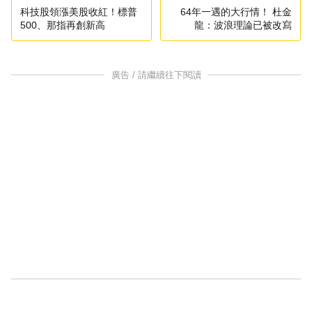
科技股領漲美股收紅！標普
64年一遇的大行情！ 杜金
500、那指再創新高
龍：波浪理論已被改寫
廣告 / 請繼續往下閱讀