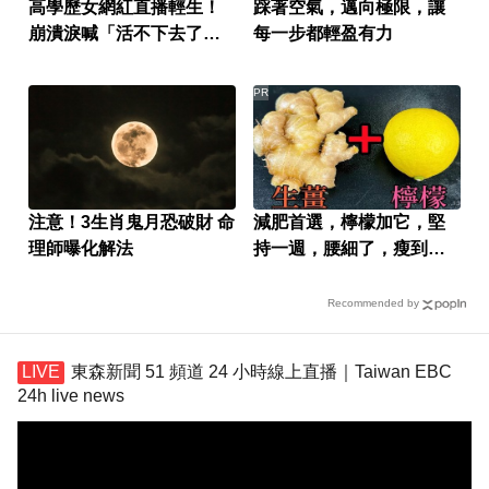
高學歷女網紅直播輕生！
踩著空氣，邁向極限，讓
崩潰淚喊「活不下去了」
每一步都輕盈有力
仍遭網暴
PR
注意！3生肖鬼月恐破財 命
減肥首選，檸檬加它，堅
理師曝化解法
持一週，腰細了，瘦到你
懷疑人生
Recommended by
東森新聞 51 頻道 24 小時線上直播｜Taiwan EBC
24h live news