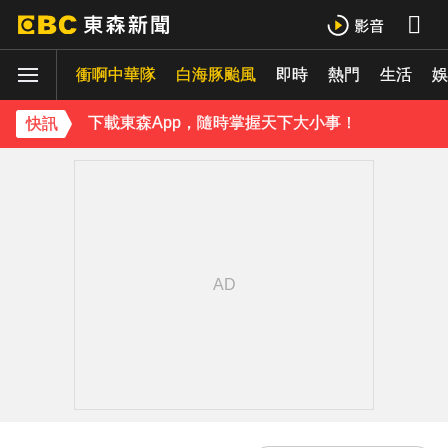
下載東森App，隨時掌握天下大小事！
衝啊中華隊
白海豚颱風
即時
熱門
生活
《理財達人秀》X 安聯投信免費講座報名中！搶先卡位 2027
娛
下載東森App，隨時掌握天下大小事！
快訊
《理財達人秀》X 安聯投信免費講座報名中！搶先卡位 2027