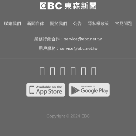
加拿大2飛機空中相撞！ 1人墜池塘
身亡
才宣佈停播一週！網紅「肥大叔」
聯絡我們
新聞自律
關於我們
公告
隱私權政策
常見問題
突離世 團隊發聲證實
業務行銷合作：
service@ebc.net.tw
用戶服務：
service@ebc.net.tw
Copyright © 2024
EBC