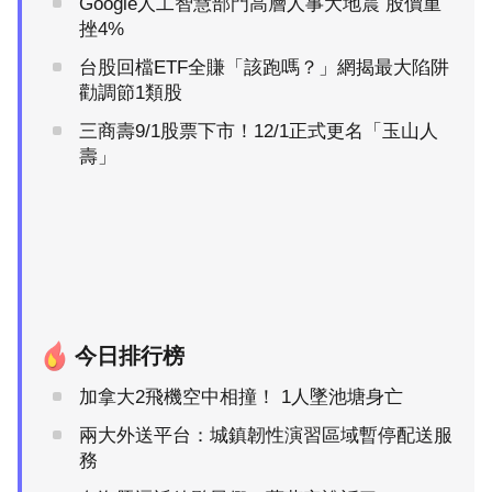
Google人工智慧部門高層人事大地震 股價重
挫4%
台股回檔ETF全賺「該跑嗎？」網揭最大陷阱
勸調節1類股
三商壽9/1股票下市！12/1正式更名「玉山人
壽」
今日排行榜
加拿大2飛機空中相撞！ 1人墜池塘身亡
兩大外送平台：城鎮韌性演習區域暫停配送服
務