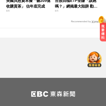
美國貝恩資本擬「砸205億
台股回檔ETF全賺「該跑
收購貢茶」 估年底完成
嗎？」網揭最大陷阱 勸調
8/6
8/5
節1類股
Recommended by
愛玩車／700匹馬力！奧斯頓馬丁
DB12 S登場
律師勾掮客誆「可買BNT疫苗」 詐
慈濟10億
每天2000CC是錯的？醫師曝「喝水
黃金公式」猛灌恐水中毒
愛玩車／700匹馬力！奧斯頓馬丁
DB12 S登場