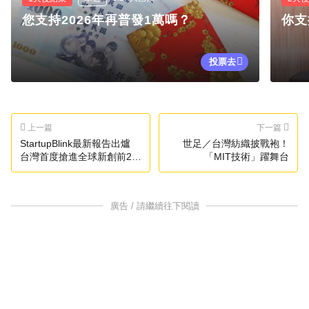
您支持2026年再普發1萬嗎？
你支
投票去
上一篇
下一篇
StartupBlink最新報告出爐
世足／台灣紡織披戰袍！
台灣首度搶進全球新創前20
「MIT技術」躍舞台
強
廣告 / 請繼續往下閱讀