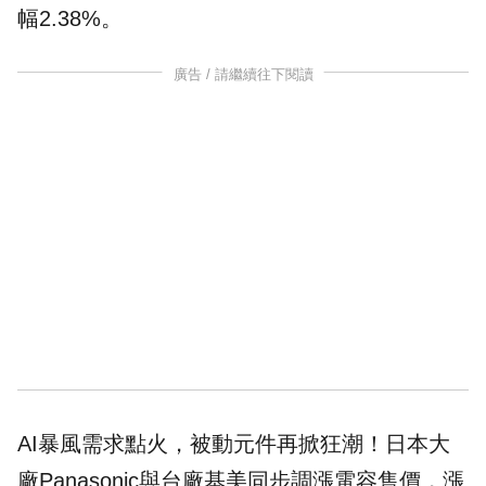
幅2.38%。
廣告 / 請繼續往下閱讀
AI
暴風需求點火，
被動元件
再掀狂潮！日本大
廠Panasonic與台廠基美同步調漲電容售價，漲