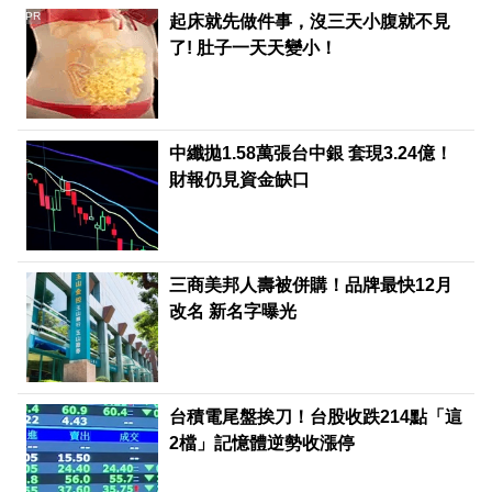
PR
起床就先做件事，沒三天小腹就不見
了! 肚子一天天變小！
中纖拋1.58萬張台中銀 套現3.24億！
財報仍見資金缺口
三商美邦人壽被併購！品牌最快12月
改名 新名字曝光
台積電尾盤挨刀！台股收跌214點「這
2檔」記憶體逆勢收漲停