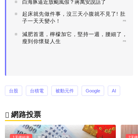
白海豚逼近放颱風假？蔣萬安說話了
起床就先做件事，沒三天小腹就不見了! 肚
子一天天變小！
PR
減肥首選，檸檬加它，堅持一週，腰細了，
瘦到你懷疑人生
PR
台股
台積電
被動元件
Google
AI
網路投票
3.1K人已投
1天後結束
單選
2天