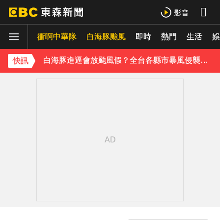
白海豚外圍雲系發威！7縣市大雨特報 警戒範圍一次看
衝啊中華隊
白海豚颱風
即時
熱門
生活
娛
白海豚進逼會放颱風假？全台各縣市暴風侵襲率曝
快訊
《理財達人秀》X 安聯投信免費講座報名中！搶先卡位 2027
下載東森App，隨時掌握天下大小事！
川普簽署行政命令！限縮出生公民權並禁生育旅遊