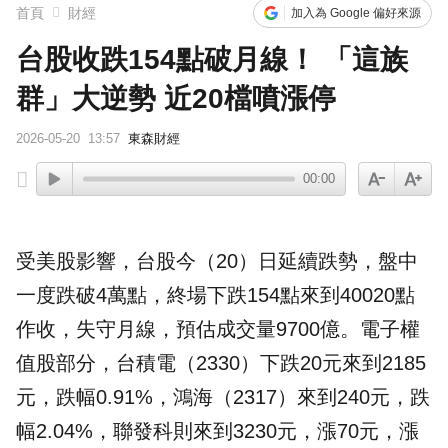
首頁
財經
加入為 Google 偏好來源
台股收跌154點破月線！ 「這族
群」大逆勢 近20檔噴漲停
2026-05-20
13:57
東森財經
00:00
受美股影響，
台股
今（20）日延續跌勢，盤中
一度跌破4萬點，終場下跌154點來到40020點
作收，失守月線，預估成交量9700億。電子權
值股部分，
台積電
（2330）下跌20元來到2185
元，跌幅0.91%，鴻海（2317）來到240元，跌
幅2.04%，聯發科則來到3230元，漲70元，漲