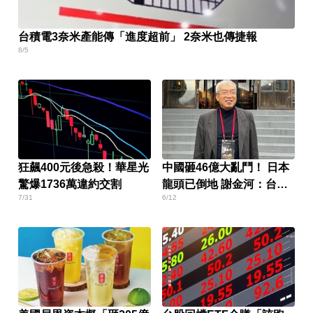
台積電3奈米產能傳「進度超前」 2奈米也傳捷報
8/5
狂飆400元後急殺！華星光
中國砸46億大亂鬥！ 日本
驚爆1736萬違約交割
龍頭已倒地 謝金河：台廠
7/31
6/12
考驗將至