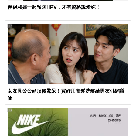
伴侶和妳一起預防HPV，才有資格說愛妳！
PR
女友見公公頭頂後驚呆！買好用養髮洗髮給男友引網議
論
PR