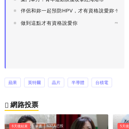
伴侶和妳一起預防HPV，才有資格說愛妳！
PR
做到這點才有資格說愛你
PR
蘋果
英特爾
晶片
半導體
台積電
網路投票
637人已投
6天後結束
單選
5天