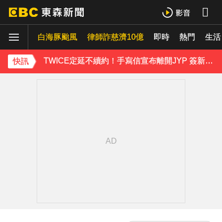
Ozone林佳辰大跳女團舞變「佳美」 舞台獻香吻全場暴動了
白海豚颱風
資深男星爆離世！後輩發文哀悼 享年72歲
律師詐慈濟10億
即時
熱門
生活
TWICE定延不續約！手寫信宣布離開JYP 簽新東家成邊佑錫師妹
快訊
玉澤演巡演首站獻給台北！加碼「自拍+簽名會」 寵粉無極限
富婆砸錢拍短劇塞60場吻戲！男星爆「開房被包養」 親上火線揭真相
SEVENTEEN勝寬、Dino同天入伍！玟奎9月服替代役
泰男團Dragon 5男星爆死訊！騎單車離家失聯 陳屍河中驚見「20公斤重物」
女星告別9年演藝圈！轉行當計程車司機 曝收入：比演員賺更多
下載東森App，隨時掌握天下大小事！