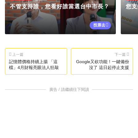
不管支持誰，您看好誰當選台中市長？
您支
投票去
上一篇
下一篇
記憶體價格持續上揚 「這
Google又砍功能！一鍵備份
檔」4月財報亮眼法人狂敲
沒了 這日起停止支援
廣告 / 請繼續往下閱讀