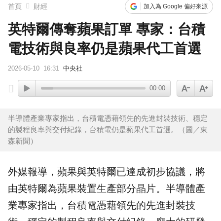
女律師涉詐慈濟10億 全國律師聯合會4點聲明：嚴厲譴責
首頁
財經
加入為 Google 偏好來源
英特爾傳奪蘋果訂單 專家：台積
電技術與良率仍是蘋果代工首選
2026-05-10
16:31
中央社
00:00
半導體產業專家指出，台積電憑藉領先的先進封裝技術、穩定
的製程良率與交付紀錄，台積電仍是蘋果代工首選。（圖／東
森新聞）
外媒報導，
蘋果
與
英特爾
已達成初步協議，將
由英特爾為蘋果裝置生產部分
晶片
。
半導體
產
業專家指出，
台積電
憑藉領先的先進封裝技