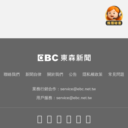
出國注意！2國拒台人入境、扣護照
遣返 外交部證實了
台玻夫人長子離世！親友曝「9年前
轉折」遺孀獨扛後事
吳子嘉爆綠營2026「一屍五命」 國
民黨1縣市穩贏
出國注意！2國拒台人入境、扣護照
聯絡我們
新聞自律
關於我們
公告
隱私權政策
常見問題
遣返 外交部證實了
業務行銷合作：
service@ebc.net.tw
用戶服務：
service@ebc.net.tw