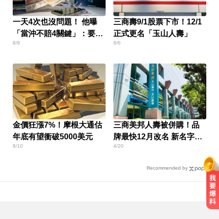
一天4次也沒問題！ 他曝
三商壽9/1股票下市！12/1
「當沖不賠4關鍵」：要賺
正式更名「玉山人壽」
8/9
8/6
很容易
金價狂漲7%！摩根大通估
三商美邦人壽被併購！品
年底有望衝破5000美元
牌最快12月改名 新名字曝
8/10
4/20
光
Recommended by
吳子嘉爆綠營2026「一屍五命」 國
民黨1縣市穩贏