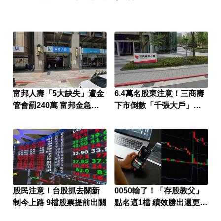
富邦人壽「5大缺失」遭金
6.4萬名股東注意！三商壽
管會罰240萬 富邦金急發
下市倒數「千張大戶」還
重訊
有245人
股民注意！台股抓去關新
0050輸了！「存股教父」
制今上路 9檔股票提前出關
點名這1檔 績效勝出還更抗
跌