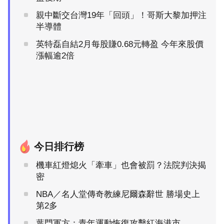
親中斷交台灣19年「回頭」！哥斯大黎加押注
半導體
英特磊自結2月每股賺0.68元轉盈 今年來股價
漲幅逾2倍
今日排行榜
機車紅燈熄火「牽車」也會被罰？法院判決揭
密
NBA／名人堂傳奇教練尼爾森辭世 勝場史上
第2多
葉門軍方：青年運動恢復攻擊紅海港市