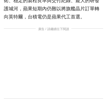
術、穩定的製程良率與交付紀錄、龐大的研發
護城河，蘋果短期內仍難以將旗艦晶片訂單轉
向英特爾，台積電仍是蘋果代工首選。
廣告 / 請繼續往下閱讀