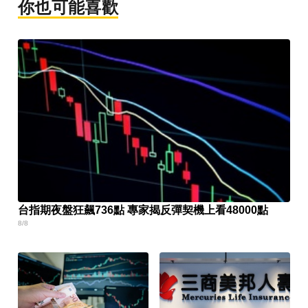
你也可能喜歡
台指期夜盤狂飆736點 專家揭反彈契機上看48000點
8/8