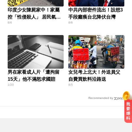
印度少女陳屍家中！家屬
中共內部密件流出！設想3
控「性侵殺人」 居民氣炸
手段癱瘓台北降伏台灣
8/6
8/6
怒封國道
男在家看成人片「遭拘留
女兒考上北大！外送員父
15天」他不滿怒求國賠
自費買飲料沿路送
1/20
8/5
Recommended by
《唐伯虎》資深綠葉演員 黎彼得病
逝...好友悲痛證實