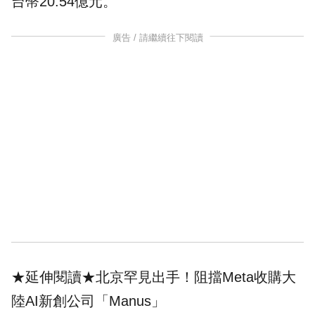
台幣20.54億元。
廣告 / 請繼續往下閱讀
★延伸閱讀★
北京罕見出手！阻擋Meta收購大
陸AI新創公司「Manus」