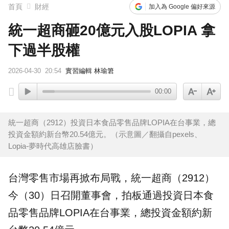
首頁
財經
加入為 Google 偏好來源
統一超商砸20億元入股LOPIA 拿
下過半股權
2026-04-30
20:54
實習編輯 林瑜䇹
00:00
統一超商（2912）投資日本食品零售品牌LOPIA在台事業，總
投資金額約新台幣20.54億元。（示意圖／翻攝自pexels、
Lopia-夢時代高雄店臉書）
台灣零售市場再掀布局戰，
統一超商
（2912）
今（30）日召開董事會，拍板通過
投資
日本食
品零售
品牌
LOPIA
在台事業，總投資金額約新