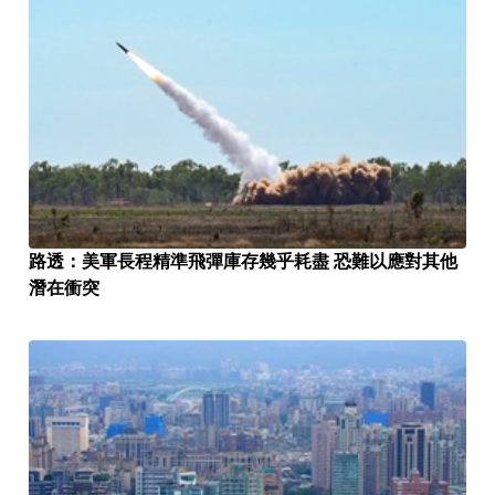
路透：美軍長程精準飛彈庫存幾乎耗盡 恐難以應對其他
潛在衝突