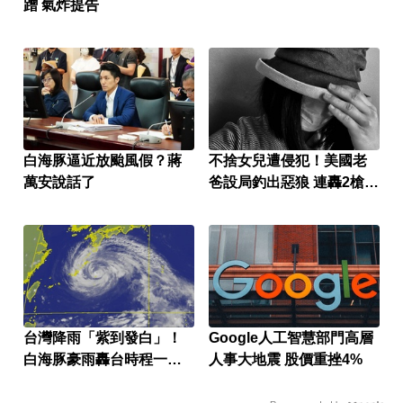
蹭 氣炸提告
白海豚逼近放颱風假？蔣
不捨女兒遭侵犯！美國老
萬安說話了
爸設局釣出惡狼 連轟2槍復
仇
台灣降雨「紫到發白」！
Google人工智慧部門高層
白海豚豪雨轟台時程一次
人事大地震 股價重挫4%
看