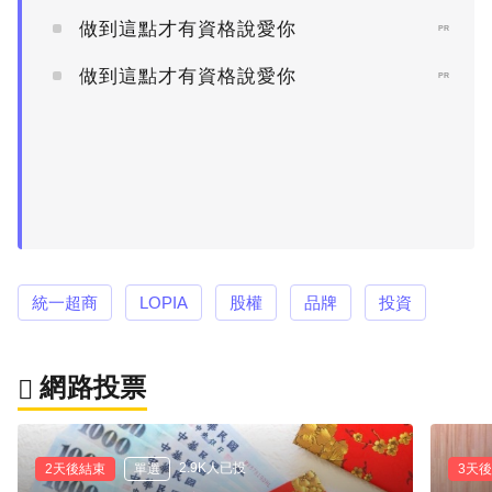
做到這點才有資格說愛你
PR
做到這點才有資格說愛你
PR
統一超商
LOPIA
股權
品牌
投資
網路投票
2.9K人已投
2天後結束
單選
3天