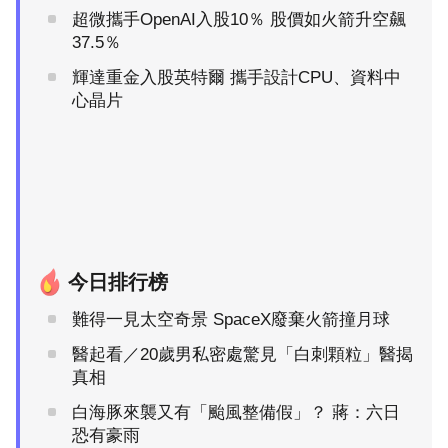
超微攜手OpenAI入股10％ 股價如火箭升空飆
37.5％
輝達重金入股英特爾 攜手設計CPU、資料中
心晶片
今日排行榜
難得一見太空奇景 SpaceX廢棄火箭撞月球
醫起看／20歲男私密處驚見「白刺顆粒」醫揭
真相
白海豚來襲又有「颱風整備假」？ 蔣：六日
恐有豪雨