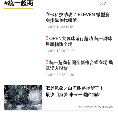
#統一超商
更多
立保科技助攻 7-ELEVEN 微型倉
免排隊免找櫃號
2025-11-20 10:54
OPEN大氣球遊行超萌 統一獅球
星壓軸嗨全場
2024-12-09 10:17
統一超商新開全新複合式商場 民
眾湧入嚐鮮
2024-04-22 14:30
淑麗氣象／白海豚路徑變了！
最快明海警 未來一週降雨熱區
曝
Recommended by