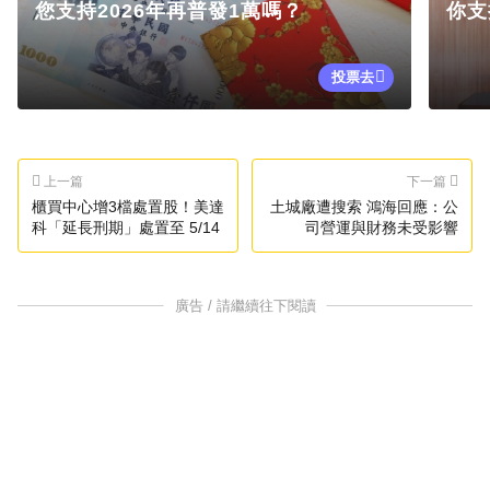
您支持2026年再普發1萬嗎？
你支
投票去
上一篇
下一篇
櫃買中心增3檔處置股！美達
土城廠遭搜索 鴻海回應：公
科「延長刑期」處置至 5/14
司營運與財務未受影響
廣告 / 請繼續往下閱讀