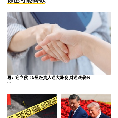
週五迎立秋！5星座貴人運大爆發 財運跟著來
8/5