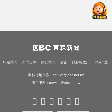
愛玩車／採對開車門 Genesis GV90
將登場
快訊／日本又地震！九州規模5.1極
淺層地震 最大震度4級
《唐伯虎》資深綠葉演員 黎彼得病
逝...好友悲痛證實
愛玩車／採對開車門 Genesis GV90
聯絡我們
新聞自律
關於我們
公告
隱私權政策
常見問題
將登場
業務行銷合作：
service@ebc.net.tw
用戶服務：
service@ebc.net.tw