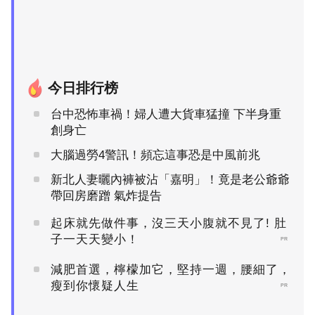
今日排行榜
台中恐怖車禍！婦人遭大貨車猛撞 下半身重
創身亡
大腦過勞4警訊！頻忘這事恐是中風前兆
新北人妻曬內褲被沾「嘉明」！竟是老公爺爺
帶回房磨蹭 氣炸提告
起床就先做件事，沒三天小腹就不見了! 肚
子一天天變小！
PR
減肥首選，檸檬加它，堅持一週，腰細了，
瘦到你懷疑人生
PR