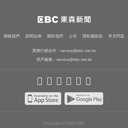
紅狂接20業配 Joeman 認：我也會
想離職
國中暑輔悲劇！小六升國一男學生
折斷掃把刺傷女師 右眼恐失明
停更1個月全面復工！蔡阿嘎甩抄襲
聯絡我們
新聞自律
關於我們
公告
隱私權政策
常見問題
爭議「開拍新企劃」二伯IG也更新
業務行銷合作：
service@ebc.net.tw
用戶服務：
service@ebc.net.tw
Copyright © 2024
EBC