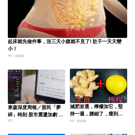
起床就先做件事，沒三天小腹就不見了! 肚子一天天變
小！
PR・新素簡
減肥首選，檸檬加它，堅
東森深度周報／股民「夢
持一週，腰細了，瘦到你
碎」時刻 股市震盪加劇 投
懷疑人生
8/5
資迷思現形
PR・新素簡