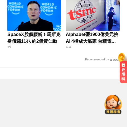
SpaceX股價腰斬！馬斯克
Alphabet砸1900億美元拚
身價縮11兆 約2個黃仁勳
AI 4檔成大贏家 台積電也
8/6
6/11
入列
Recommended by
國中暑輔悲劇！小六升國一男學生
折斷掃把刺傷女師 右眼恐失明
停更1個月全面復工！蔡阿嘎甩抄襲
爭議「開拍新企劃」二伯IG也更新
金牌員工轉投李多慧！剪輯師突暴