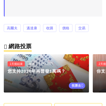
高爾夫
邁達康
收購
價格
交易
網路投票
3.2K人已投
1天後結束
單選
2天
您支持2026年再普發1萬嗎？
你支
投票去