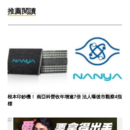
推薦閱讀
根本印鈔機！ 南亞科營收年增逾7倍 法人曝後市觀察4指
標
PR