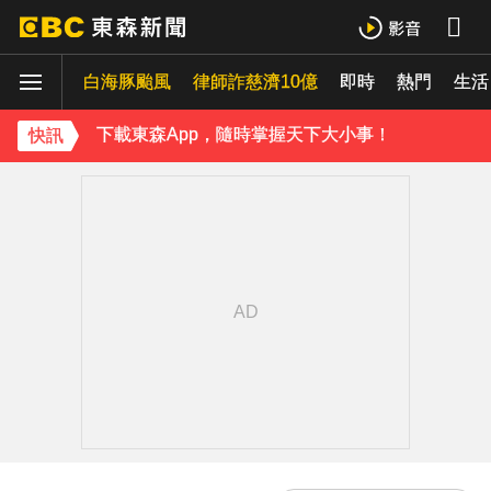
今立秋拚轉運！命理師點名「6生肖」：把握黃金7天
白海豚颱風
律師詐慈濟10億
即時
熱門
《理財達人秀》X 安聯投信免費講座報名中！搶先卡位 2027
生活
下載東森App，隨時掌握天下大小事！
快訊
菲律賓外海規模5.8強震！首都馬尼拉震感明顯