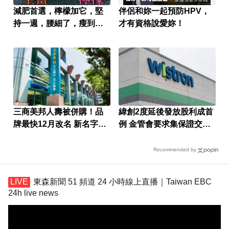
減肥首選，檸檬加它，堅
伴侶和妳一起預防HPV，
持一週，腰細了，瘦到你
才有資格說愛妳！
懷疑人生
三商美邦人壽被併購！品
緯創2度延後發放股利成首
牌最快12月改名 新名字曝
例 金管會要求集保證交所
光
了解
Recommended by
東森新聞 51 頻道 24 小時線上直播｜Taiwan EBC
24h live news