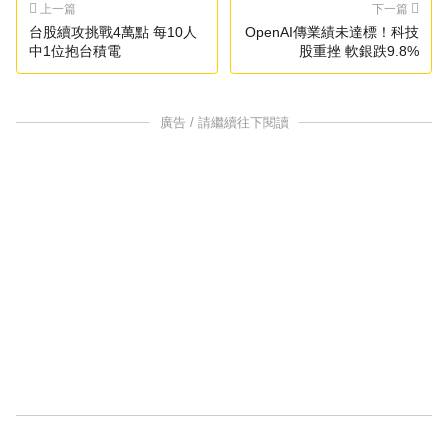
上一篇
下一篇
台股續攻挑戰4萬點 每10人
OpenAI傳業績未達標！科技
中1位抱台積電
股重挫 軟銀跌9.8%
廣告 / 請繼續往下閱讀