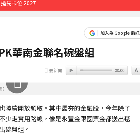
先卡位 2027
加入為 Google 偏
 PK華南金聯名碗盤組
聽新聞
00:00
聞）
也陸續開放領取。其中最夯的
金融股
，今年除了
不少走實用路線，像是
永豐金
跟國票金都送出
毯
出碗盤組。