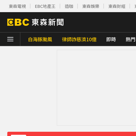
東森電視
EBC地產王
造咖
東森娛樂
東森財經
白海豚颱風
律師詐慈濟10億
即時
熱門
下載東森App，隨時掌握天下大小事！
《理財達人秀》X 安聯投信免費講座報名中！搶
下載東森App，隨時掌握天下大小事！