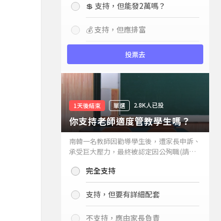
💲 支持，但能發2萬嗎？
💰 支持，但應排富
投票去
2.8K人已投
1天後結束
單選
你支持老師適度管教學生嗎？
南韓一名教師因勸導學生後，遭家長申訴、
承受巨大壓力，最終被認定因公殉職(請見
下列新聞)，引發外界關注教師教權。請問
完全支持
你支持老師適度管教學生嗎？
支持，但要有詳細配套
不支持，應由家長負責