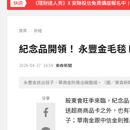
《理財達人秀》X 安聯投信免費講座報名中！搶
快訊
首頁
財經
紀念品開領！ 永豐金毛毯
2026-04-27
16:59
東森新聞
永豐金送出毯子，華南金則推出碗盤組。（圖／東森新
分享
股東會
旺季來臨，
紀念品
送超商商品卡之外，也有
子
；華南金跟中信金則推