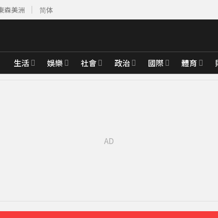
東森美洲
简体
生活
娛樂
社會
政治
國際
體育
先卡位 2027