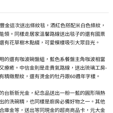
永豐金這次送出條紋毯，酒紅色搭配米白色條紋，
能領。同樣走居家溫馨路線送出毯子的還有國票
還有花草樹木點綴，可愛模樣吸引大眾目光。
用的還有咖波碗盤組，藍色系餐盤主角咖波相當
又療癒。中信金則是走貴氣路線，送出琉璃工房-
有精緻壓紋，還有燙金的牡丹跟60週年字樣。
的台新新光金，紀念品送出一粉一藍的圓形隔熱
出的洗碗精，也同樣是廚房必備好物之一。其他
合庫金等，送出等同現金的超商商品卡，元大金