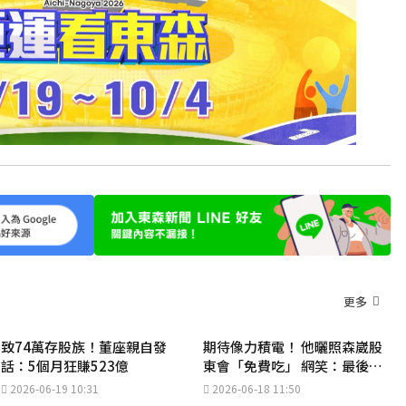
更多
致74萬存股族！董座親自發
期待像力積電！ 他曬照森崴股
話：5個月狂賺523億
東會「免費吃」 網笑：最後的
晚餐
2026-06-19 10:31
2026-06-18 11:50