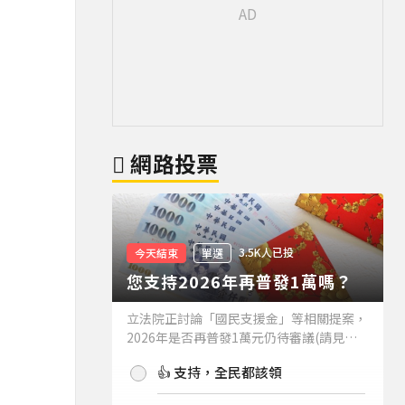
網路投票
3.5K人已投
今天結束
單選
您支持2026年再普發1萬嗎？
立法院正討論「國民支援金」等相關提案，
2026年是否再普發1萬元仍待審議(請見下
方新聞)。如果2026年再普發1萬元，你支
👍 支持，全民都該領
持嗎？