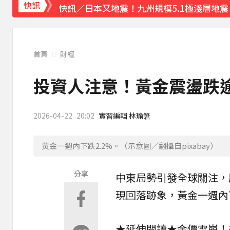
快訊／日本又地震！九州規模5.1極淺層地震
快訊
首頁
財經
投資人注意！黃金震盪跌逾
2026-04-22
20:02
實習編輯 林瑜䇹
黃金一週內下跌2.2%。（示意圖／翻攝自pixabay）
分享
中東局勢引發全球關注，
現回落跡象，黃金一週內下
★延伸閱讀★
金價雪崩！