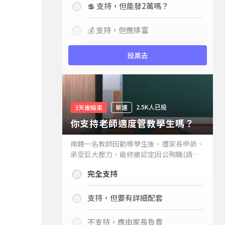
💲 支持，但能發2萬嗎？
💰 支持，但應排富
投票去
2.5K人已投
3天後結束
單選
你支持老師適度管教學生嗎？
南韓一名教師因勸導學生後，遭家長申訴、
承受巨大壓力，最終被認定因公殉職(請見
下列新聞)，引發外界關注教師教權。請問
完全支持
你支持老師適度管教學生嗎？
支持，但要有詳細配套
不支持，應由家長負責