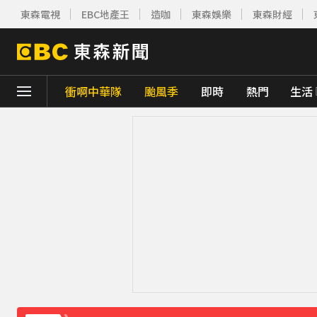
東森電視
EBC地產王
造咖
東森娛樂
東森財經
下載東森App，隨時掌握天下大小事！
衝啊中華隊
颱風季
即時
熱門
生活
快訊／日本又地震！九州規模5.1極淺層地震
路透：伊朗警告波灣國家 美再動武恐危及區
環法女子自行車賽爆「胸罩作弊」！官方急
《理財達人秀》X 安聯投信免費講座報名中！搶
後悔讓Lulu嫁給陳漢典！Lu爸落淚吐「真
下載東森App，隨時掌握天下大小事！