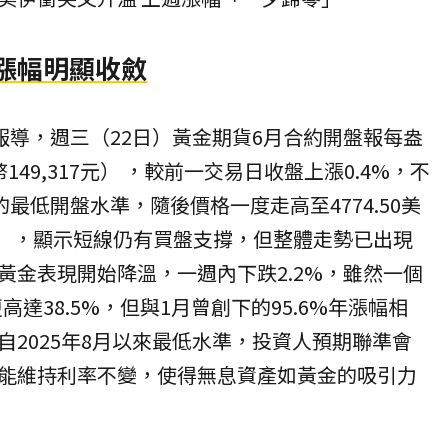
漲幅明顯收斂
報導，週三（22日）黃金期貨6月合約開盤報每盎
幣149,317元） ，較前一交易日收盤上漲0.4%，不
的最低開盤水準，隨後價格一度走高至4774.50美
5元） ，顯示短線仍有買盤支撐，但整體走勢已出現
黃金表現開始降溫，一週內下跌2.2%，雖然一個
高達38.5%，但與1月曾創下的95.6%年漲幅相
2025年8月以來最低水準，
投資
人預期聯準會
能維持利率不變，使得無息資產如黃金的吸引力