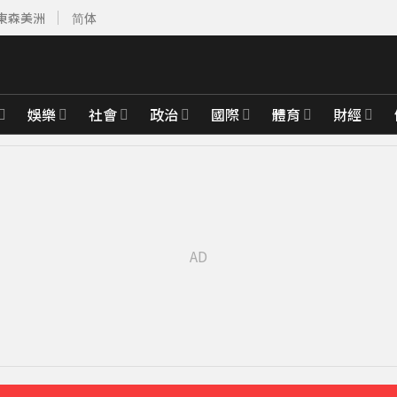
東森美洲
简体
娛樂
社會
政治
國際
體育
財經
 最大震度4級
26分鐘前
域能源設施
49分鐘前
出手
54分鐘前
先卡位 2027
實原因」陳漢典壓力爆棚
5分鐘前