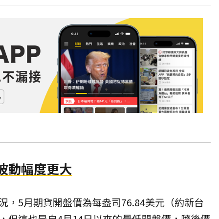
波動幅度更大
，5月期貨開盤價為每盎司76.84美元（約新台
.5%，但這也是自4月14日以來的最低開盤價，隨後價