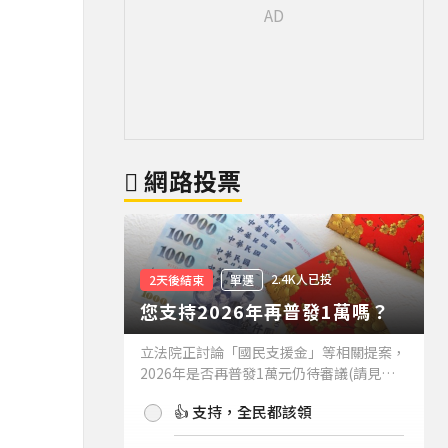
網路投票
2.4K人已投
2天後結束
單選
您支持2026年再普發1萬嗎？
立法院正討論「國民支援金」等相關提案，
2026年是否再普發1萬元仍待審議(請見下
方新聞)。如果2026年再普發1萬元，你支
👍 支持，全民都該領
持嗎？