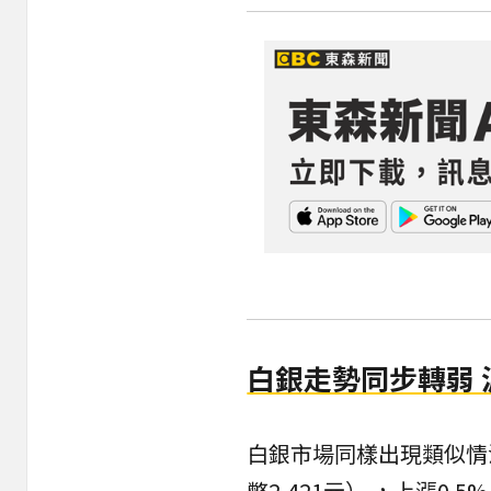
白銀走勢同步轉弱 
白銀市場同樣出現類似情況
幣2,421元） ，上漲0