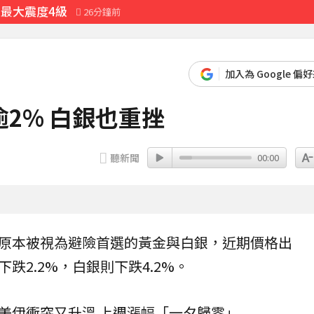
 最大震度4級
26分鐘前
加入為 Google 偏
2% 白銀也重挫
聽新聞
00:00
原本被視為避險首選的
黃金
與
白銀
，近期
價格
出
跌2.2%，白銀則下跌4.2%。
美伊衝突又升溫 上週漲幅「一夕歸零」