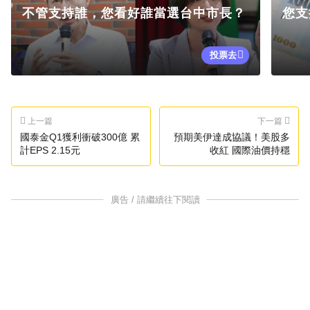
不管支持誰，您看好誰當選台中市長？
您支
投票去
上一篇
下一篇
國泰金Q1獲利衝破300億 累
預期美伊達成協議！美股多
計EPS 2.15元
收紅 國際油價持穩
廣告 / 請繼續往下閱讀