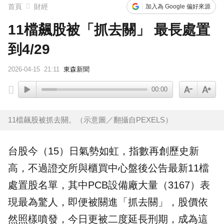
首頁
財經
加入為 Google 偏好來源
11檔飆股被「抓去關」 最長處置
到4/29
2026-04-15
21:11
東森新聞
00:00
11檔飆股被抓去關。（示意圖／翻攝自PEXELS）
台股
今（15）日氣勢如虹，指數再創歷史新
高，不過
證交所
與櫃買中心盤後公告最新11檔
處置
股名單，其中PCB設備廠大量（3167）表
現最為驚人，即便被關進「抓去關」，
股價
依
然照樣噴發，今日更被二度延長刑期，成為這