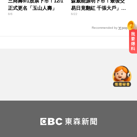
三商壽9/1股票下市！12/1
森崴能源明下市！最後交
正式更名「玉山人壽」
易日竟翻紅 千張大戶」動
8/6
6/22
向曝光
Recommended by
還有新颱風？罕見「3颱風+1熱帶低
壓」 降雨時程出爐
大便變細又貧血？醫揭大腸癌致命
警訊
台玻夫人長子離世！親友曝「9年前
轉折」遺孀獨扛後事
還有新颱風？罕見「3颱風+1熱帶低
壓」 降雨時程出爐