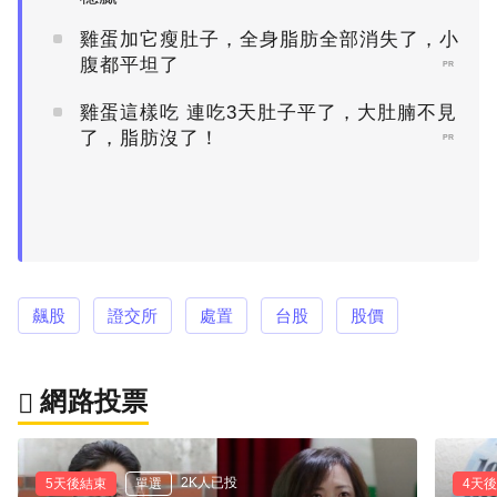
雞蛋加它瘦肚子，全身脂肪全部消失了，小
腹都平坦了
PR
雞蛋這樣吃 連吃3天肚子平了，大肚腩不見
了，脂肪沒了！
PR
飆股
證交所
處置
台股
股價
網路投票
2K人已投
5天後結束
單選
4天