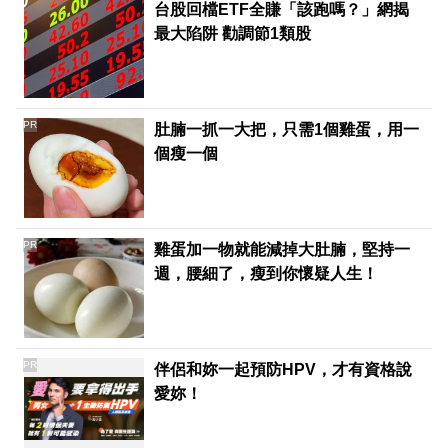
台股回檔ETF全賺「該跑嗎？」網揭
最大陷阱 勸調節1類股
PR
肚腩一抓一大把，只需1個雞蛋，用一
個瘦一個
PR
雞蛋加一物就能減掉大肚腩，堅持一
週，腰細了，瘦到你懷疑人生！
PR
伴侶和妳一起預防HPV，才有資格說
愛妳！