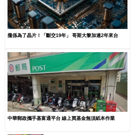
攏係為了晶片！「斷交19年」 哥斯大黎加連2年來台
中華郵政攜手基富通平台 線上買基金無須紙本作業