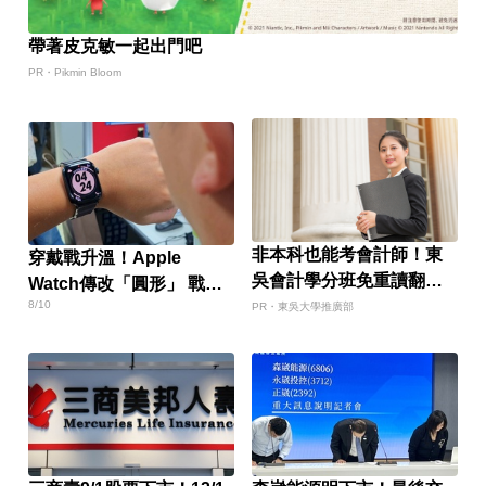
帶著皮克敏一起出門吧
PR・Pikmin Bloom
非本科也能考會計師！東
穿戴戰升溫！Apple
吳會計學分班免重讀翻轉
Watch傳改「圓形」 戰三
職涯
8/10
星、谷歌
PR・東吳大學推廣部