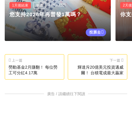
3.1K人已投
1天後結束
單選
2天
您支持2026年再普發1萬嗎？
你支
投票去
上一篇
下一篇
勞動基金2月賺翻！ 每位勞
輝達斥20億美元投資邁威
工可分紅4.17萬
爾！ 台積電成最大贏家
廣告 / 請繼續往下閱讀