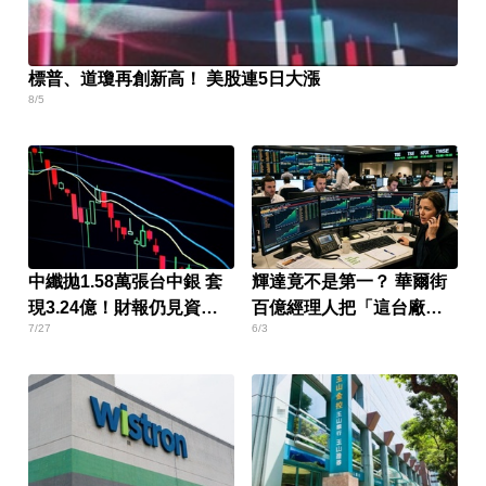
標普、道瓊再創新高！ 美股連5日大漲
8/5
中纖拋1.58萬張台中銀 套
輝達竟不是第一？ 華爾街
現3.24億！財報仍見資金
百億經理人把「這台廠」
7/27
6/3
缺口
悄悄買成最大持股