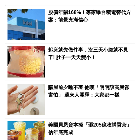
股價年飆168%！專家曝台積電替代方
案：前景充滿信心
PR
起床就先做件事，沒三天小腹就不見
了! 肚子一天天變小！
購屋前夕睡不著 他嘆「明明該高興卻
害怕」 過來人開釋：大家都一樣
美國貝恩資本擬「砸205億收購貢茶」
估年底完成