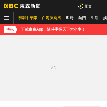
《理財達人秀》X 安聯投信免費講座報名中！搶先卡位 2027
衝啊中華隊
白海豚颱風
即時
熱門
生活
娛
下載東森App，隨時掌握天下大小事！
快訊
《理財達人秀》X 安聯投信免費講座報名中！搶先卡位 2027