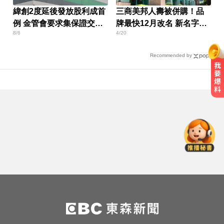
緯創2度延後發放股利成首
三商美邦人壽被併購！品
例 金管會要求集保證交所
牌最快12月改名 新名字曝
8/6
4/20
了解
光
Recommended by
愛玩車／奧迪最省電新作 A2 e-tron
秋季登場
MLB／李灝宇代打遭三振！老虎敗
給水手終止4連勝
才宣佈停播一週！網紅「肥大叔」
突離世 團隊發聲證實
愛玩車／奧迪最省電新作 A2 e-tron
秋季登場