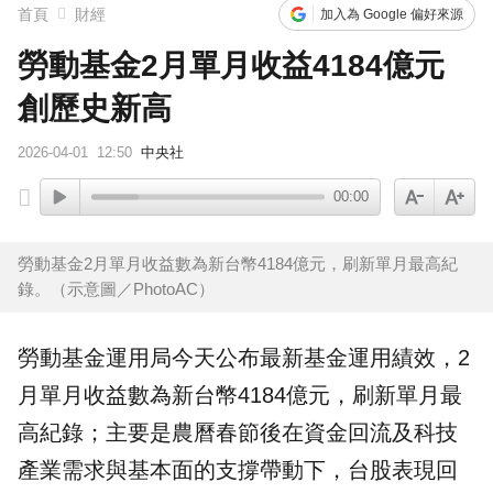
首頁
財經
加入為 Google 偏好來源
勞動基金2月單月收益4184億元
創歷史新高
2026-04-01
12:50
中央社
00:00
勞動基金2月單月收益數為新台幣4184億元，刷新單月最高紀
錄。（示意圖／PhotoAC）
勞動基金
運用局今天公布最新基金運用
績效
，2
月單月
收益
數為新台幣4184億元，刷新單月最
高紀錄；主要是農曆春節後在資金回流及科技
產業需求與基本面的支撐帶動下，
台股
表現回