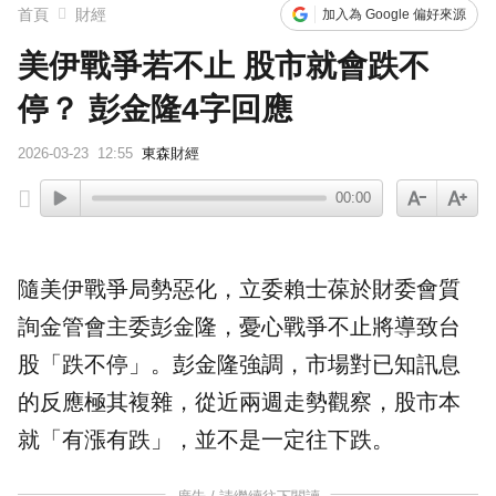
首頁
財經
加入為 Google 偏好來源
美伊戰爭若不止 股市就會跌不
停？ 彭金隆4字回應
2026-03-23
12:55
東森財經
00:00
隨
美伊戰爭
局勢惡化，立委
賴士葆
於財委會質
詢
金管會
主委
彭金隆
，憂心戰爭不止將導致
台
股
「跌不停」。彭金隆強調，市場對已知訊息
的反應極其複雜，從近兩週走勢觀察，股市本
就「有漲有跌」，並不是一定往下跌。