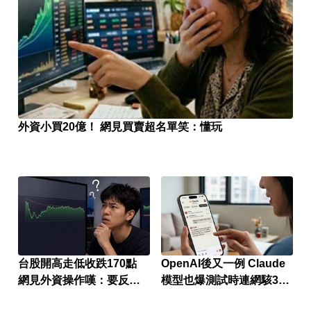
外資小買20億！ 網見買賣超名單笑：懂玩
台股開高走低收跌170點
OpenAI後又一例 Claude
網見外資操作嘆：要反轉
模型也爆測試時連網駭3公
了嗎？
司