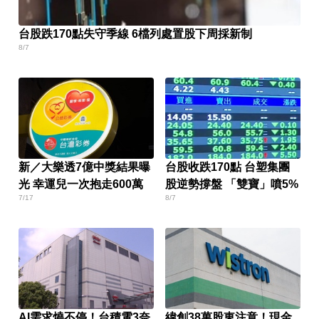
台股跌170點失守季線 6檔列處置股下周採新制
8/7
新／大樂透7億中獎結果曝
台股收跌170點 台塑集團
光 幸運兒一次抱走600萬
股逆勢撐盤 「雙寶」噴5%
7/17
8/7
AI需求燒不停！台積電3奈
緯創38萬股東注意！現金