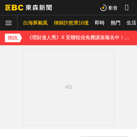
白海豚颱風逐漸逼近！海警區域擴大
桃園8旬妻遭拐杖猛砸身亡！夫打電話自首 鄰居曝私下近況
白海豚颱風
律師詐慈濟10億
即時
熱門
生活
《理財達人秀》X 安聯投信免費講座報名中！搶先卡位 2027
快訊
下載東森App，隨時掌握天下大小事！
證交所新規下周起實施 處置撮合時間縮短為2分鐘