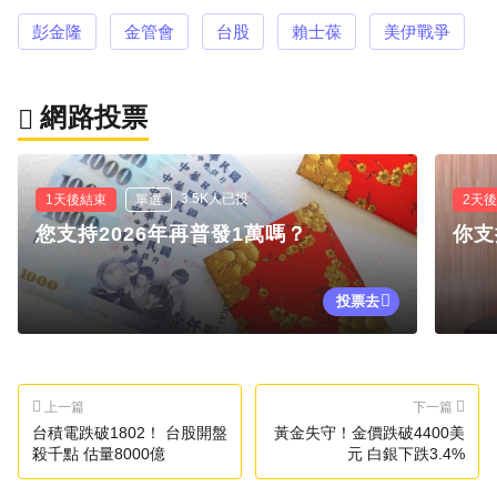
彭金隆
金管會
台股
賴士葆
美伊戰爭
網路投票
3.5K人已投
1天後結束
單選
2天
您支持2026年再普發1萬嗎？
你支
投票去
上一篇
下一篇
台積電跌破1802！ 台股開盤
黃金失守！金價跌破4400美
殺千點 估量8000億
元 白銀下跌3.4%