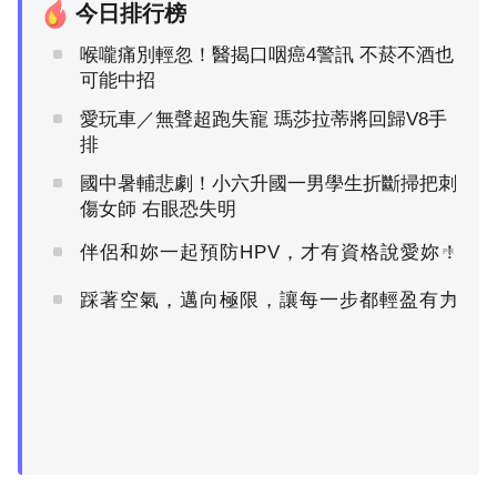
今日排行榜
喉嚨痛別輕忽！醫揭口咽癌4警訊 不菸不酒也
可能中招
愛玩車／無聲超跑失寵 瑪莎拉蒂將回歸V8手
排
國中暑輔悲劇！小六升國一男學生折斷掃把刺
傷女師 右眼恐失明
伴侶和妳一起預防HPV，才有資格說愛妳！
PR
踩著空氣，邁向極限，讓每一步都輕盈有力
PR