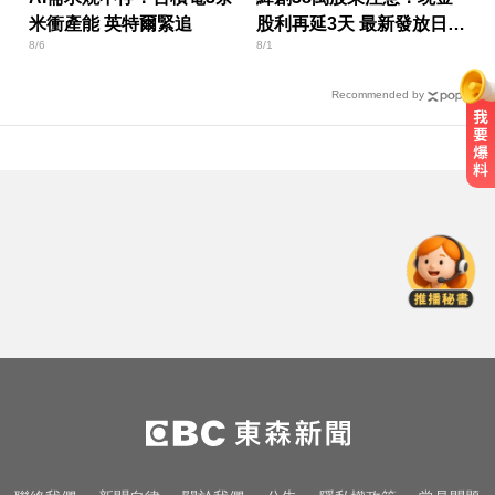
米衝產能 英特爾緊追
股利再延3天 最新發放日曝
8/6
8/1
光
Recommended by
一變天膝蓋就發癢？李祖寧自曝半
月板變形，醫揭保骨與增肌兩大救
星！
南部今演習不降速！今早10點手機
狂響 違者最高罰15萬
亞運／鐵人好手江典祐期待亞運 用
動漫名言激勵自己
一變天膝蓋就發癢？李祖寧自曝半
月板變形，醫揭保骨與增肌兩大救
星！
南部今演習不降速！今早10點手機