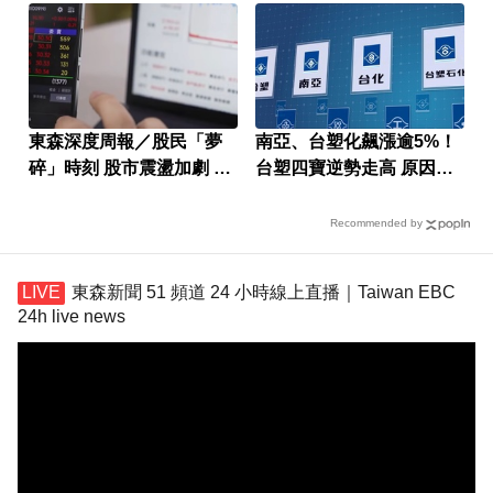
東森深度周報／股民「夢
南亞、台塑化飆漲逾5%！
碎」時刻 股市震盪加劇 投
台塑四寶逆勢走高 原因找
資迷思現形
到了
Recommended by
東森新聞 51 頻道 24 小時線上直播｜Taiwan EBC
24h live news