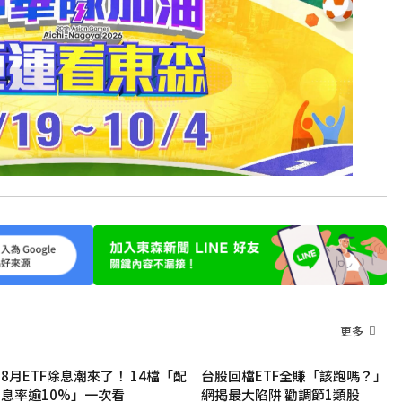
更多
8月ETF除息潮來了！ 14檔「配
台股回檔ETF全賺「該跑嗎？」
息率逾10%」一次看
網揭最大陷阱 勸調節1類股