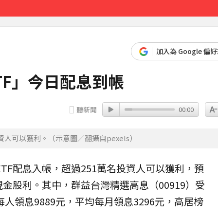
2分鐘
19分鐘前
加入為 Google 偏
ETF」今日配息到帳
聽新聞
00:00
資人可以獲利。（示意圖／翻攝自pexels）
ETF
配息
入帳，超過251萬名投資人可以獲利，預
現金
股利
。其中，群益台灣精選高息（
00919
）受
每人領息9889元，平均每月領息3296元，高居榜