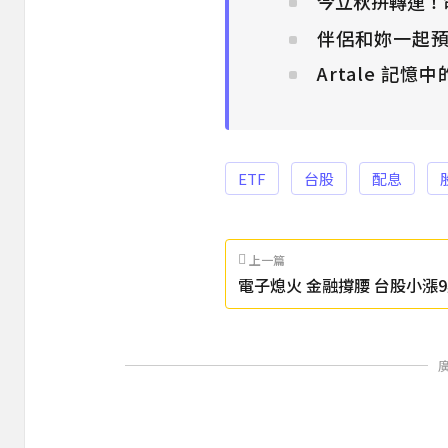
今立秋拚轉運！
伴侶和妳一起預
Artale 記憶
ETF
台股
配息
上一篇
電子熄火 金融撐腰 台股小漲