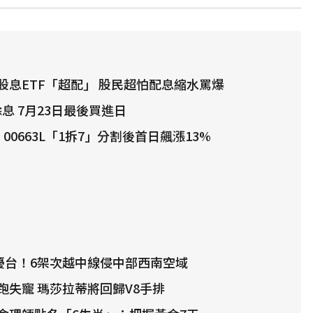
股息ETF「超配」 股民超怕配息縮水罵爆
除息 7月23日最後買進日
00663L「1拆7」分割後首日飆漲13%
艦擾台！6架次越中線侵中部西南空域
跑失寵 瑪莎拉蒂將回歸V8手排