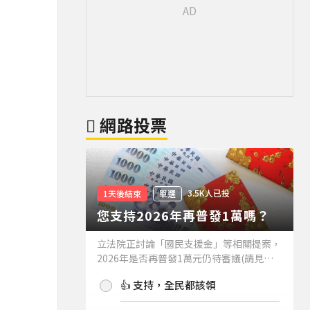
網路投票
3.5K人已投
1天後結束
單選
您支持2026年再普發1萬嗎？
立法院正討論「國民支援金」等相關提案，
2026年是否再普發1萬元仍待審議(請見下
方新聞)。如果2026年再普發1萬元，你支
👍 支持，全民都該領
持嗎？