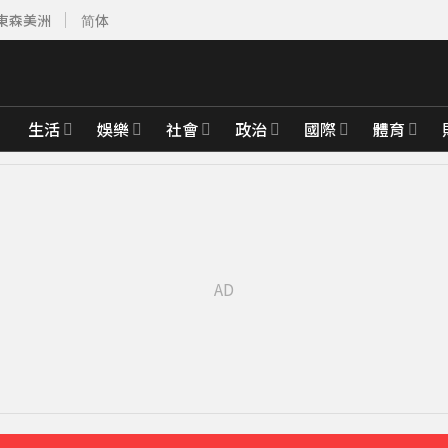
東森美洲
简体
生活
娛樂
社會
政治
國際
體育
2分鐘
19分鐘前
鐘前
鄰居曝私下近況
37分鐘前
先卡位 2027