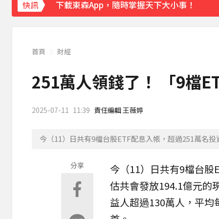
下載東森App，隨時掌握天下大小事！
快訊
證交所新規下周起實施 處置撮合時間縮短為
首頁
財經
251萬人領錢了！ 「9檔
2025-07-11
11:39
責任編輯 王薇婷
今（11）日共有9檔台股ETF配息入帳，超過251萬名投
分享
今（11）日共有9檔
台股
估共會發放194.1億元的
益人超過130萬人，平均
首。