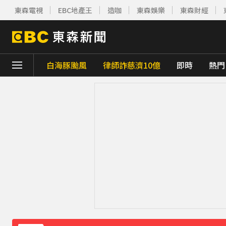
東森電視
EBC地產王
造咖
東森娛樂
東森財經
白海豚颱風
律師詐慈濟10億
即時
熱門
下載東森App，隨時掌握天下大小事！
證交所新規下周起實施 處置撮合時間縮短為
白海豚颱風逐漸逼近！海警區域擴大
31分
桃園8旬妻遭拐杖猛砸身亡！夫打電話自首 
《理財達人秀》X 安聯投信免費講座報名中！搶