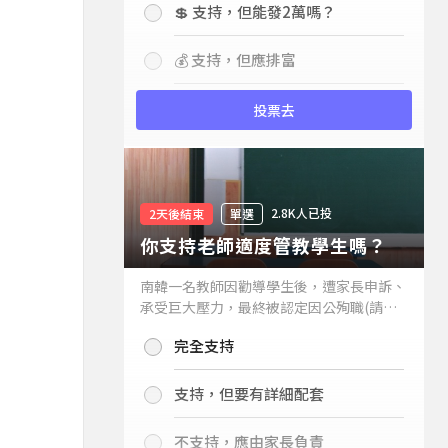
💲 支持，但能發2萬嗎？
💰 支持，但應排富
投票去
2.8K人已投
2天後結束
單選
你支持老師適度管教學生嗎？
南韓一名教師因勸導學生後，遭家長申訴、
承受巨大壓力，最終被認定因公殉職(請見
下列新聞)，引發外界關注教師教權。請問
完全支持
你支持老師適度管教學生嗎？
支持，但要有詳細配套
不支持，應由家長負責