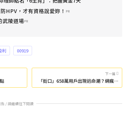
命理師點名「6生肖」：把握黃金7天
防HPV，才有資格說愛妳！
PR
中的武陵道場
PR
股利
00919
下一篇
9點
「街口」658萬用戶出現逃命潮？網瘋傳
自保妙招
廣告 / 請繼續往下閱讀