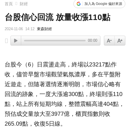
首頁
財經
加入為 Google 偏好來源
台股信心回流 放量收漲110點
2024-11-06
14:12
東森財經
00:00
台股今（6）日震盪走高，終場以23217點作
收，儘管早盤市場觀望氣氛濃厚，多在平盤附
近遊走，但隨著選情逐漸明朗，市場信心略有
回流的跡象，一度大漲逾300點，終場則漲110
點，站上所有短期均線，整體震幅高達404點，
預估成交量放大至3977億，櫃買指數則收
265.09點，收復5日線。