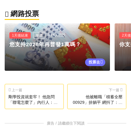
網路投票
3.1K人已投
1天後結束
單選
2天
您支持2026年再普發1萬嗎？
你支
投票去
上一篇
下一篇
剛學投資就套牢！ 他急問
他被離職「積蓄全壓
「聯電怎麼了」內行人：有
00929」拚躺平 網抖了：可
不尋常的味道
以躺公園
廣告 / 請繼續往下閱讀