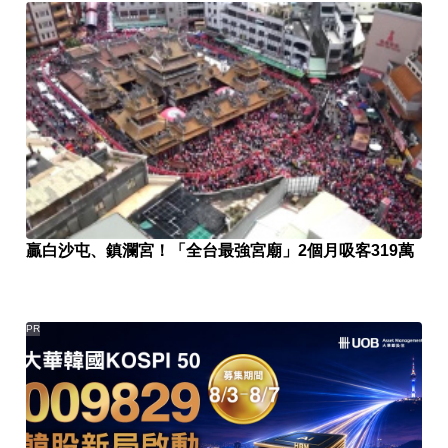
贏白沙屯、鎮瀾宮！「全台最強宮廟」2個月吸客319萬
PR