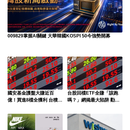
009829掌握AI關鍵 大華韓國KOSPI 50今強勢開募
國安基金護盤大賺近百
台股回檔ETF全賺「該跑
億！買進8檔全獲利 台積電
嗎？」網揭最大陷阱 勸調
貢獻逾7成7
節1類股
PR