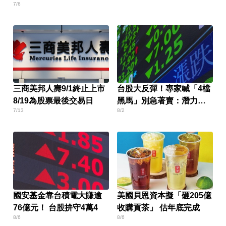
7/6
三商美邦人壽9/1終止上市
台股大反彈！專家喊「4檔
8/19為股票最後交易日
黑馬」別急著賣：潛力已
7/13
8/2
浮現
國安基金靠台積電大賺逾
美國貝恩資本擬「砸205億
76億元！ 台股拚守4萬4
收購貢茶」 估年底完成
8/6
8/6