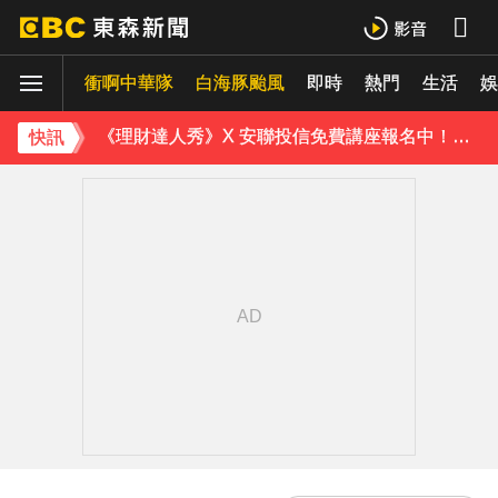
《理財達人秀》X 安聯投信免費講座報名中！搶先卡位 2027
衝啊中華隊
下載東森App，隨時掌握天下大小事！
白海豚颱風
即時
熱門
生活
娛
《理財達人秀》X 安聯投信免費講座報名中！搶先卡位 2027
快訊