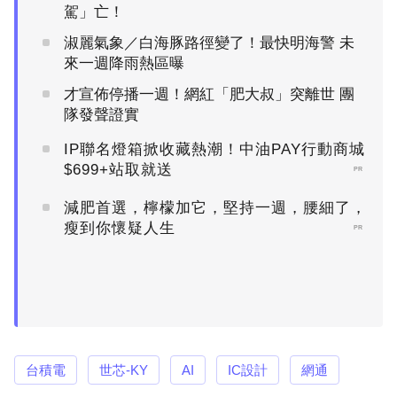
駕」亡！
淑麗氣象／白海豚路徑變了！最快明海警 未
來一週降雨熱區曝
才宣佈停播一週！網紅「肥大叔」突離世 團
隊發聲證實
IP聯名燈箱掀收藏熱潮！中油PAY行動商城
$699+站取就送
PR
減肥首選，檸檬加它，堅持一週，腰細了，
瘦到你懷疑人生
PR
台積電
世芯-KY
AI
IC設計
網通