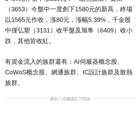
（3653）今盤中一度創下1580元的新高，終場
以1565元作收，漲80元，漲幅5.39%，千金股
中僅弘塑（3131）收平盤及旭隼（6409）收小
跌，其他皆收紅。
有資金流入的族群還有：
AI
伺服器概念股、
CoWoS概念股、
網通
族群、
IC設計
族群及散熱
族群。
廣告 / 請繼續往下閱讀