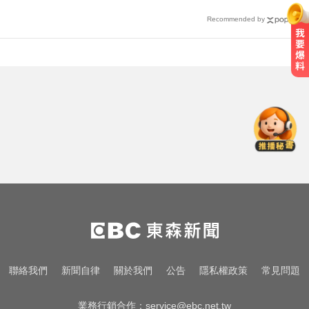
Recommended by
曾號召反女權集會！36歲網紅陳屍
住處 死因待查
漢光首日共機大舉逼近！偵獲14架
共機、9艘共艦
醫起看／20歲男私密處驚見「白刺
顆粒」醫揭真相
曾號召反女權集會！36歲網紅陳屍
住處 死因待查
漢光首日共機大舉逼近！偵獲14架
聯絡我們
新聞自律
關於我們
公告
隱私權政策
常見問題
共機、9艘共艦
業務行銷合作：
service@ebc.net.tw