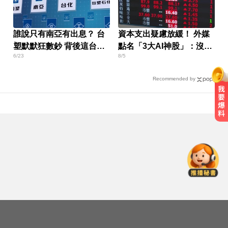
誰說只有南亞有出息？ 台
資本支出疑慮放緩！ 外媒
塑默默狂數鈔 背後這台
點名「3大AI神股」：沒它
6/23
8/5
ATM竟暴漲5倍
不行
Recommended by
隔夜菜藏致命危機？醫揭預防食物
中毒關鍵
天天吃燒烤香腸 14歲女竟罹大腸癌
中職／中信兄弟折損2重砲！張志
豪、許基宏動刀本季報銷
隔夜菜藏致命危機？醫揭預防食物