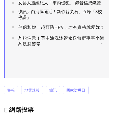
女藝人遭經紀人「車內侵犯」 錄音檔成鐵證
快訊／白海豚逼近！新竹縣尖石、五峰「8校
停課」
伴侶和妳一起預防HPV，才有資格說愛妳！
PR
豹粉注意！買中油洗沐禮盒送無所事事小海
豹洗臉髮帶
PR
警報
地震速報
簡訊
國家防災日
網路投票