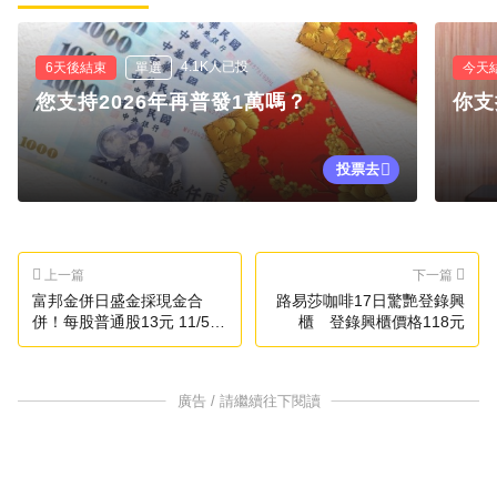
4.1K人已投
6天後結束
單選
今天
您支持2026年再普發1萬嗎？
你支
投票去
上一篇
下一篇
富邦金併日盛金採現金合
路易莎咖啡17日驚艷登錄興
併！每股普通股13元 11/5開
櫃 登錄興櫃價格118元
股東臨時會
廣告 / 請繼續往下閱讀