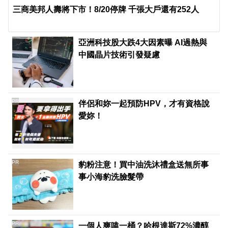
三商美邦人壽將下市！8/20停牌 千張大戶還有252人
亞洲科技股大跌4大因素曝 AI過熱與
中國晶片技術引發疑慮
PR
伴侶和妳一起預防HPV，才有資格說
愛妳！
PR
豹粉注意！買中油洗沐禮盒送無所事
事小海豹洗臉髮帶
PR
一個人爽嗑一桶？哈根達斯72%濃醇