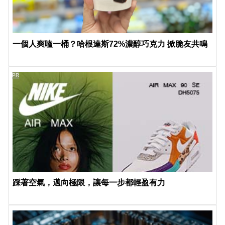
一個人爽嗑一桶？哈根達斯72%濃醇巧克力 掀脆友共鳴
PR
踩著空氣，邁向極限，讓每一步都輕盈有力