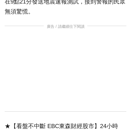
在9點21分發送
地震速報
測試，接到
警報
的民眾
無須驚慌。
廣告 / 請繼續往下閱讀
★【看盤不中斷 EBC東森財經股市】24小時