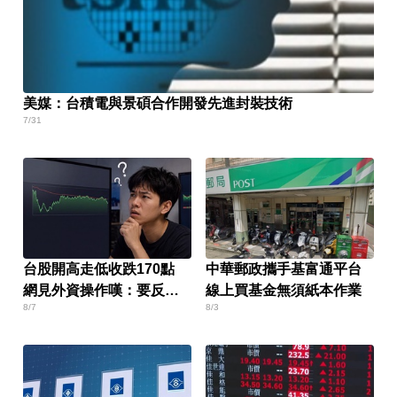
美媒：台積電與景碩合作開發先進封裝技術
7/31
台股開高走低收跌170點
中華郵政攜手基富通平台
網見外資操作嘆：要反轉
線上買基金無須紙本作業
8/7
8/3
了嗎？