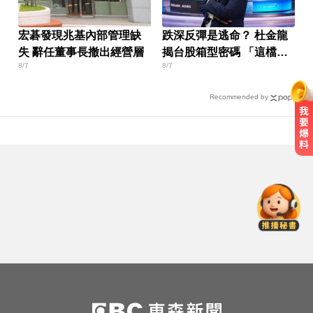
宏碁發現兆基內部管理缺
跌深反彈是逃命？ 杜金龍
失 辭任董事長撤出經營層
揭台股箱型密碼 「這檔」
8/7
8/7
手腳要快
Recommended by
10共機、6共艦擾台！6架次越中線
侵中部西南空域
國中暑輔悲劇！小六升國一男學生
折斷掃把刺傷女師 右眼恐失明
愛玩車／鎳氫電池時代落幕 豐田迎
來電池大洗牌
10共機、6共艦擾台！6架次越中線