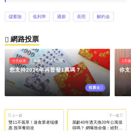
儲蓄險
低利率
通膨
長照
解約金
網路投票
3.5K人已投
今天結束
單選
1天
您支持2026年再普發1萬嗎？
你支
投票去
上一篇
下一篇
雙11不孤單！速食業者端優
屋齡40年透天換20年公寓值
惠 脫單餐助攻
得嗎？ 網曝致命傷：絕對後