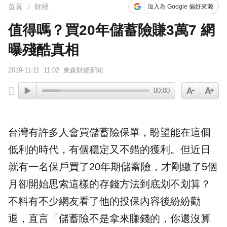
首頁
財經
加入為 Google 偏好來源
值得嗎？買20年儲蓄險賺3萬7 網
曝殘酷真相
2019-11-11
11:02
東森財經新聞
00:00
台灣有許多人會買
儲蓄險
保單，盼望能在這個
低利的時代，有個穩定又不錯的獲利。但近日
就有一名保戶買了20年期儲蓄險，才剛繳了5個
月卻開始思索這樣的存錢方法到底划不划算？
不料有不少網友看了他的投保內容後紛紛勸
退，直言「儲蓄險不是拿來賺錢的，你還沒算