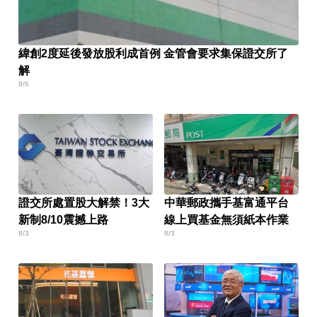
緯創2度延後發放股利成首例 金管會要求集保證交所了
解
8/6
證交所處置股大解禁！3大
中華郵政攜手基富通平台
新制8/10震撼上路
線上買基金無須紙本作業
8/3
8/3