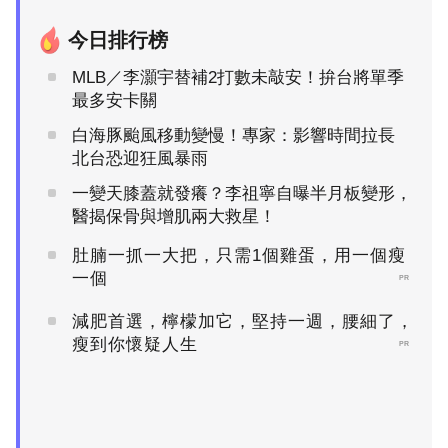
今日排行榜
MLB／李灝宇替補2打數未敲安！拚台將單季
最多安卡關
白海豚颱風移動變慢！專家：影響時間拉長
北台恐迎狂風暴雨
一變天膝蓋就發癢？李祖寧自曝半月板變形，
醫揭保骨與增肌兩大救星！
肚腩一抓一大把，只需1個雞蛋，用一個瘦
一個
PR
減肥首選，檸檬加它，堅持一週，腰細了，
瘦到你懷疑人生
PR