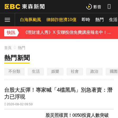
油價繼續凍漲！下週汽油、柴油維持不調整
白海豚颱風
白海豚颱風逼近 氣象署：本島發陸警機率低
律師詐慈濟10億
即時
熱門
生活
《理財達人秀》X 安聯投信免費講座報名中！搶先卡位 2027
快訊
下載東森App，隨時掌握天下大小事！
首頁
熱門
熱門新聞
今晚回家注意！台中清水今夜「送肉粽」路線跨彰化4鄉鎮
不分類
生活
娛樂
社會
政治
國際
台股大反彈！專家喊「4檔黑馬」別急著賣：潛
力已浮現
2026-08-02 09:59
股災照樣買！0050投資人數突破