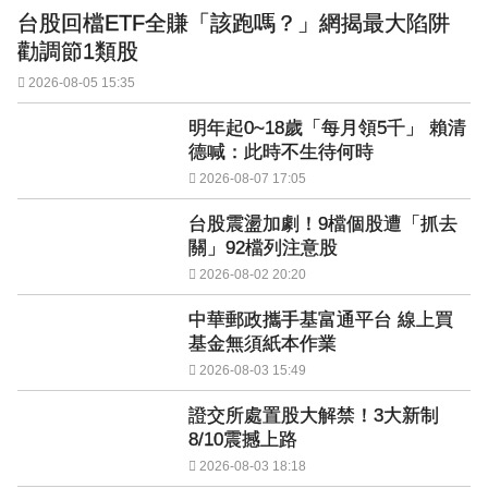
台股回檔ETF全賺「該跑嗎？」網揭最大陷阱
勸調節1類股
2026-08-05 15:35
明年起0~18歲「每月領5千」 賴清
德喊：此時不生待何時
2026-08-07 17:05
台股震盪加劇！9檔個股遭「抓去
關」92檔列注意股
2026-08-02 20:20
中華郵政攜手基富通平台 線上買
基金無須紙本作業
2026-08-03 15:49
證交所處置股大解禁！3大新制
8/10震撼上路
2026-08-03 18:18