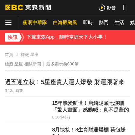
下載東森App，隨時掌握天下大小事！
衝啊中華隊
白海豚颱風
即時
熱門
生活
《理財達人秀》X 安聯投信免費講座報名中！搶先卡位 2027
娛
下載東森App，隨時掌握天下大小事！
快訊
《理財達人秀》X 安聯投信免費講座報名中！搶先卡位 2027
首頁
標籤 星座
標籤 星座 相關新聞 │
最多顯示前600筆
週五迎立秋！5星座貴人運大爆發 財運跟著來
12小時前
15年摯愛離世！唐綺陽頭七淚曬
「驚人畫面」感動喊：真不是蓋的
16小時前
8月快接！3生肖財運爆棚 荷包賺